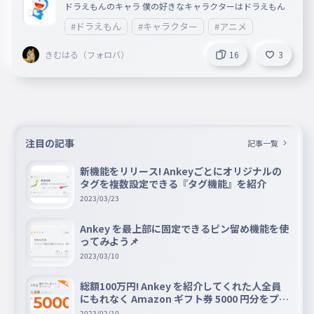
ドラえもんのキャラ 僕の好きなキャラクターはドラえもん
#ドラえもん
#キャラクター
#アニメ
きむはる（フォロバ）
16
3
注目の記事
記事一覧
新機能をリリース! Ankeyごとにオリジナルの
タグを複数設定できる『タグ機能』を紹介
2023/03/23
Ankey を最上部に固定できるピン留め機能を使
ってみよう📌
2023/03/10
総額100万円! Ankey を紹介してくれた人全員
にもれなく Amazon ギフト券 5000 円分をプレ
ゼントキャンペーン!!
2023/02/10