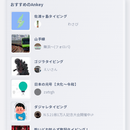
おすすめのAnkey
佐渡ヶ島タイピング
わさび
山手線
舞浜〜(フォロバ)
ゴジラタイピング
えいさん
日本の元号【大化〜令和】
zsrtrgh
ダジャレタイピング
N.S.21㊗︎1万人記念大会開催中🎉
酔いどれ知らず歌詞タイピング！