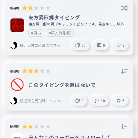
026
ハザードトリガー
難易度
あ
東方異形郷タイピング
027
ヤラララ
東方異形郷の異形キャラタイピングです。異形キャラ以外も
入れてるよ
#東方
#東方異形郷
あ
028
ジェームズミーム
最近東方異形郷にハマった
26
9
7
人 mugenn創設者 旧レ
あ
029
タスマン
えいがかめんライだーぜっつさよならのミッション
あ
難易度
030
へクセンハイム
このタイピングを遊ばないで
あ
031
じしんかみなりかじおやじ
最近東方異形郷にハマった
3
10
6
あ
人 mugenn創設者 旧レ
タスマン
はおうけんクロスセイバーそうせいのじゅうじきらめく
032
ほしたちのきせきとともにけだかきちからよゆうきのほ
のおクロスセイバー！クロスセイバー！クロスセイバー
！まじわえ！じゅっぽんのけん！
難易度
あ
みんなこのユーザーをフォローして
033