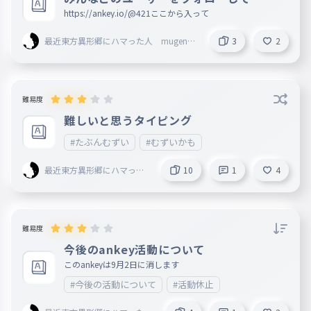
ファントムゴアナイトメア
https://ankey.io/@421ここから入って
あ
034
最近東方異形郷にハマった人 mugenn
3
2
おまえをこわす
創設者 旧レタスマン
あ
035
CODEはつぶす
難易度
あ
難しいと思うタイピング
036
それはまさにきかいなあとのような
#たぶんむずい
#むずいかも
あ
037
最近東方異形郷にハマった
10
1
4
とうほうスペルバブル
人 mugenn創設者 旧レ
タスマン
あ
038
とうほうアルカディアレCODEはつぶす。
難易度
あ
039
今後のankey活動について
いぎょうエリー
このankeyは9月2日に消します
あ
040
#今後の活動について
#活動休止
アメイジングミ