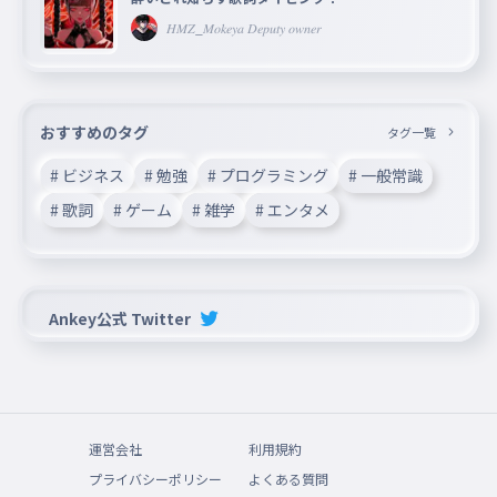
𝐻𝑀𝑍_𝑀𝑜𝑘𝑒𝑦𝑎 𝐷𝑒𝑝𝑢𝑡𝑦 𝑜𝑤𝑛𝑒𝑟
おすすめのタグ
タグ一覧
# ビジネス
# 勉強
# プログラミング
# 一般常識
# 歌詞
# ゲーム
# 雑学
# エンタメ
Ankey公式 Twitter
運営会社
利用規約
プライバシーポリシー
よくある質問