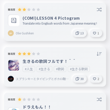
難易度
(COMⅠ)LESSON 4 Pictogram
Translate into Engliush words from Japanese meaning !
Olie Gushiken
13
1
難易度
生きるの歌詞フルです！＾＾
#人生
#生きる
#歌詞
#生きる歌詞
スプランキーとタイピングとボカロ聴
30
2
いてることしてる謎の小学生
難易度
ドラえもん！！