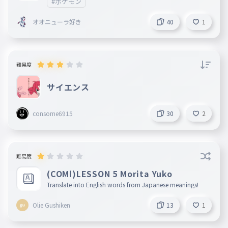
#ポケモン
オオニューラ好き
40
1
難易度
サイエンス
consome6915
30
2
難易度
(COMⅠ)LESSON 5 Morita Yuko
Translate into English words from Japanese meanings!
Olie Gushiken
13
1