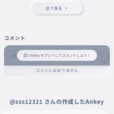
全て見る
あ
019
じらいフラン
あ
020
チルノのさんすうきょうしつ
コメント
あ
021
いぎょうのはいえん
あ
Ankey をプレイしてコメントしよう！
022
カマンライパー
※誹謗中傷、不適切なコメントはお控え下さい。
あ
コメントはありません
023
※コメントするには、ログインが必要です。
うたひめしっかく
あ
024
ももいろうさぎ
あ
@sss12321 さんの作成したAnkey
025
ぼくらのねんがつび
あ