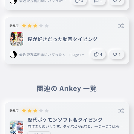
最近東方異形郷にハマった人
4
1
2
あ
041
mugenn創設者 旧レタス
マインクラフト
マン
あ
042
難易度
それではマニアックなみなさま
あ
僕が好きだった動画タイピング
043
バッドアップル
あ
最近東方異形郷にハマった人 mugenn
4
1
044
創設者 旧レタスマン
おじさん、とけいやだから、なおせないとけいないから
あ
045
バグスターウイルスにかんせんしたおとこだからだ！
関連の Ankey 一覧
難易度
歴代ポケモンソフト名タイピング
前作のりめいくです。ダイパとかrsなど、一つ一つでばらし
ました。とくべつソフト他にあったら教えてください