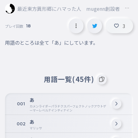
最近東方異形郷にハマった人 mugenn創設者 旧
レタスマン
3
18
プレイ回数
用語のところは全て「あ」にしています。
用語一覧(45件)
あ
001
カメンライダーパラドクスパーフェクトノックアウトゲ
ーマーレベルナインティナイン
あ
002
マリッサ