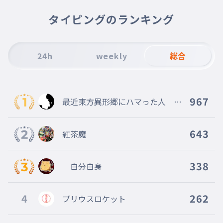
あ
011
タイピングのランキング
ザイアスペック
あ
012
けんさくしてはいけないことば
24h
weekly
総合
あ
013
くるみぽんちお
あ
967
最近東方異形郷にハマった人 mu
014
こころのみそしる
genn創設者 旧レタスマン
あ
015
643
紅茶魔
ハッピーツリーフレンズ
あ
016
338
自分自身
ミッドナイトシャドウ
あ
017
いぎょうアリス
4
262
プリウスロケット
あ
018
いぎょうさくや