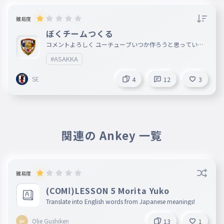
難易度
ぼくチームつくる
コメントよろしく ユーチューブいつか作ろうと思っていま
す 本拠地パドレhttps://padlet.com/s2021079_34/padlet-1
#ASAKKA
qk8erawq3fwxgpo 中学1年になったらユーチューブやる予
定なのでその時は学校のパソコンじゃなくて自分のパソコン
でやります だから日本代表じゃなくなったかもしれないか
SE
4
12
3
らそのときはゴメンでも多分名前は変えないと思います ち
なみに副リーダとかは仕事が早く行く人とかです ちなみに
夏休み中は2時半までイます それ以降は無理です
関連の Ankey 一覧
難易度
(COMⅠ)LESSON 5 Morita Yuko
Translate into English words from Japanese meanings!
Olie Gushiken
13
1