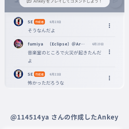
Ankey をプレイしてコメントしよう！
※誹謗中傷、不適切なコメントはお控え下さい。
※コメントするには、ログインが必要です。
SE
作成者
6月23日
そうなんだよ
fumiya 〔Eclipse〕＠Arm
6月23日
eid ＜Aim ahead＞ASAKK
音楽室のところで火災が起きたんだ
Aサブ垢
よ
SE
作成者
6月22日
@114514ya さんの作成したAnkey