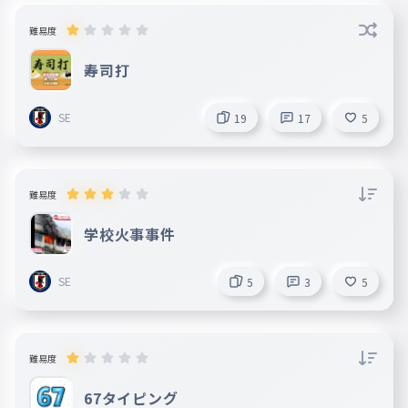
難易度
寿司打
SE
19
17
5
難易度
学校火事事件
SE
5
3
5
難易度
67タイピング