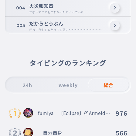
火災報知器
004
がなってとてもこわかったといっていた
だからとうぶん
005
がっこうやすみだってずるい〜〜〜〜〜〜〜〜〜〜〜
タイピングのランキング
24h
weekly
総合
976
fumiya 〔Eclipse〕＠Armeid
＜Aim ahead＞ASAKKAサブ垢
566
自分自身