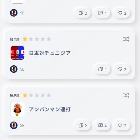
SE
2
4
2
難易度
日本対チュニジア
SE
4
2
難易度
アンパンマン連打
SE
2
4
2