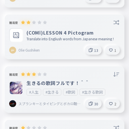
難易度
(COMⅠ)LESSON 4 Pictogram
Translate into Engliush words from Japanese meaning !
Olie Gushiken
13
1
難易度
生きるの歌詞フルです！＾＾
#人生
#生きる
#歌詞
#生きる歌詞
スプランキーとタイピングとボカロ聴
30
2
いてることしてる謎の小学生
難易度