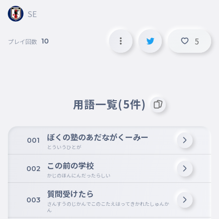
SE
5
10
プレイ回数
用語一覧(5件)
ぼくの塾のあだながくーみー
001
とういうひとが
この前の学校
002
かじのほんにんだったらしい
質問受けたら
003
さんすうのじかんでこのこたえはってきかれたしゅんか
ん