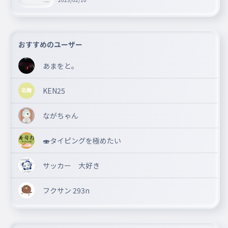
おすすめのユーザー
あまをと。
KEN25
ながちゃん
🍣タイピングを極めたい
サッカー 大好き
フクサン 293n