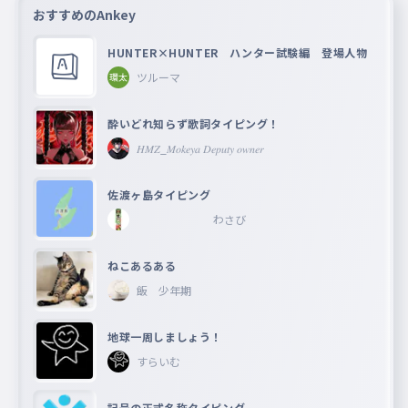
おすすめのAnkey
HUNTER×HUNTER ハンター試験編 登場人物
ツルーマ
酔いどれ知らず歌詞タイピング！
𝐻𝑀𝑍_𝑀𝑜𝑘𝑒𝑦𝑎 𝐷𝑒𝑝𝑢𝑡𝑦 𝑜𝑤𝑛𝑒𝑟
佐渡ヶ島タイピング
わさび
ねこあるある
飯 少年期
地球一周しましょう！
すらいむ
記号の正式名称タイピング