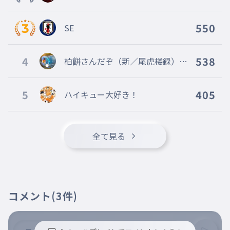
550
SE
4
538
柏餅さんだぞ（新／尾虎楼録）（
旧／夜狼 藺酔）400から６００代
を行き来するAnkeyをしています
5
405
ハイキュー大好き！
全て見る
コメント
(3件)