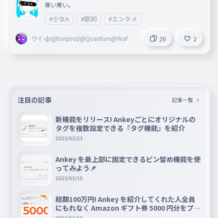
寒い寒い。
#少女A
#歌詞
#エンタメ
ワイ-фI@toriproβ@Quantum@WaF
20
2
注目の記事
記事一覧
新機能をリリース! Ankeyごとにオリジナルの
タグを複数設定できる『タグ機能』を紹介
2023/03/23
Ankey を最上部に固定できるピン留め機能を使
ってみよう📌
2023/03/10
総額100万円! Ankey を紹介してくれた人全員
にもれなく Amazon ギフト券 5000 円分をプレ
ゼントキャンペーン!!
2023/02/10