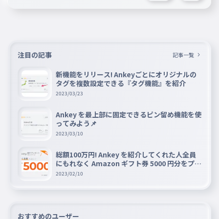
ああ キミがノンフィクションだな
064
んてさ
ああきみがのんふぃくしょんだなんてさ
夢に出てきて
065
注目の記事
記事一覧
ゆめにでてきて
新機能をリリース! Ankeyごとにオリジナルの
キスで目覚めて
066
タグを複数設定できる『タグ機能』を紹介
きすでめざめて
2023/03/23
「離さない」
067
Ankey を最上部に固定できるピン留め機能を使
はなさない
ってみよう📌
「守るから」
2023/03/10
068
まもるから
総額100万円! Ankey を紹介してくれた人全員
今ここに永遠を誓おう
にもれなく Amazon ギフト券 5000 円分をプレ
069
ゼントキャンペーン!!
いまここにえいえんをちかおう
2023/02/10
おすすめのユーザー