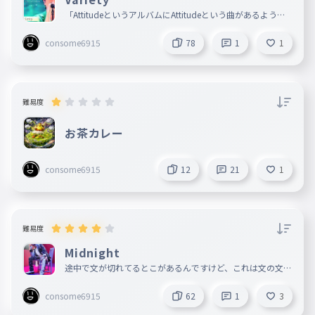
027
いきていてね
「AttitudeというアルバムにAttitudeという曲があるように
、ANTENNAというアルバムにANTENNAという曲があるよう
それだけで幸せ
に、この曲にも特別な名前をつけました。」byもっくん htt
028
consome6915
78
1
1
ps://typing-tube.net/play/typing/74357
それだけでしあわせ
まじぎゅんぎゅんぎゅん
029
まじぎゅんぎゅんぎゅん
難易度
好きすぎて滅!
030
お茶カレー
すきすぎてめつ
どこまで惚れさせる気なの?
031
consome6915
12
21
1
どこまでほれさせるきなの
ああ キミがノンフィクションだな
032
んてさ
難易度
ああきみがのんふぃくしょんだなんてさ
Midnight
理性持たない 心臓持たない
033
途中で文が切れてるとこがあるんですけど、これは文の文字
りせいもたないしんぞもたない
数制限の西南で気にしないでください
consome6915
62
1
3
四六時中 ゾッコン中
034