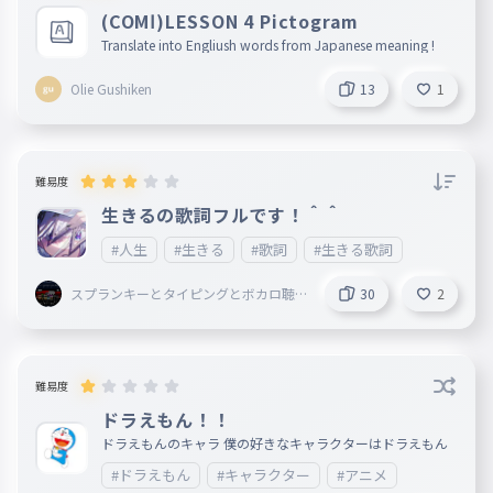
ぼくだけのかめらのーる
(COMⅠ)LESSON 4 Pictogram
独り占めさせてほしい
Translate into Engliush words from Japanese meaning !
049
ひとりじめさせてほしい
Olie Gushiken
13
1
宝物渡したくない
050
たからものわたしたくない
「だめかな...」
051
難易度
だめかな
生きるの歌詞フルです！＾＾
80億分の一の奇跡
052
#人生
#生きる
#歌詞
#生きる歌詞
80おくぶんのいちのきせき
スプランキーとタイピングとボカロ聴
30
2
愛の雫が大地濡らし
053
いてることしてる謎の小学生
あいのしずくがだいちぬらし
花も鳥も風も月も
054
はなもとりもかぜもつきも
難易度
ドラえもん！！
キミの名を呼んでる
055
ドラえもんのキャラ 僕の好きなキャラクターはドラえもん
きみのなをよんでる
#ドラえもん
#キャラクター
#アニメ
好きだ