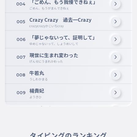
「ごめん、もう我慢できねぇ」
004
ごめん、もうがまんできねぇ
Crazy Crazy 過去一Crazy
005
crazycrazyかこいちcray
「夢じゃないって、証明して」
006
ゆめじゃないって、しょうめいして
現世に生まれ変わった
007
げんせにうまれかわった
牛若丸
008
うしわかまる
楊貴妃
009
ようきひ
頭ん中 埋め尽くす
010
あたまんなかうめつくす
その笑顔が海馬をジャックする
011
そのえがおがかいまをじゃっくする
タイピングのランキング