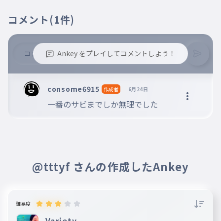
きょうまでしらなかった
コメント
(1件)
キミは神秘 キミは神秘
020
きみはしんぴきみはしんぴ
ずっとそばにいて
021
Ankey をプレイしてコメントしよう！
ずっとそばにいて
「え、好き。」
※誹謗中傷、不適切なコメントはお控え下さい。
022
※コメントするには、ログインが必要です。
え、すき
consome6915
作成者
6月24日
一番のサビまでしか無理でした
まじぎゅんぎゅんぎゅん
023
まじぎゅんぎゅんぎゅん
好きすぎて滅!
024
すきすぎてめつ
心拍数はみるみる上昇中
@tttyf さんの作成したAnkey
025
しんぱくすうはみるみるじょうしょうちゅう
ただ健やかに
026
ただすこやかに
難易度
生きていてね
Variety