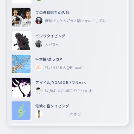
プロ野球選手の名前
野球バスケ大好き人間フォローしてね―
ゴジラタイピング
えいさん
千本桜/黒うさP
れいらいおん@R-raion
アイドル/YOASOBI/フルver.
跋@ばつばつ㈱らりられ支社
佐渡ヶ島タイピング
わさび