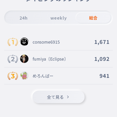
恋なんぞ単純な言葉では
012
こいなんぞたんじゅんなことばでは
24h
weekly
総合
片付けられない
013
かたづけられない
This feeling
014
1,671
consome6915
thisfeeling
持てる全部
015
もてるぜんぶ
1,092
fumiya〔Eclipse〕
差し出そう
016
さしだそう
941
めろんばー
キミが喜ぶのなら
017
きみがよろこぶのなら
こんな僕が居るって
全て見る
018
こんなぼくがいるって
今日まで知らなかった
019