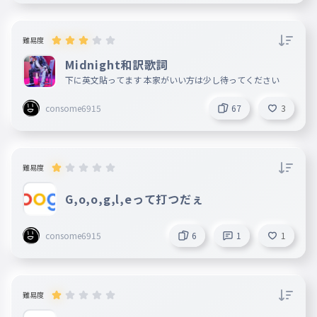
しろくじちゅうぞっこんちゅう
キミだけを見つめていたい
035
難易度
きみだけをみつめていたい
Midnight和訳歌詞
一切合切 投げ捨てても問題ない
036
下に英文貼ってます 本家がいい方は少し待ってください
いっさいがっさいなげすててももんだいない
consome6915
実際問題 この気持ちは止めらんな
67
3
037
い
じっさいもんだいこのきもちはとめらんない
難易度
一体全体 僕はどうしちゃったんだ
038
い
G,o,o,g,l,eって打つだぇ
いったいぜんたいぼくはどうしちゃったんだい
現在 未来 好きでいさせてくんな
consome6915
6
1
1
039
い?
げんざいみらいすきでいさせてくんない
宇宙の果ての果て
難易度
040
うちゅうのはてのはて