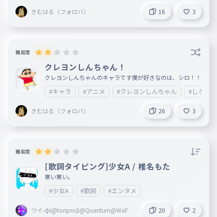
056
すきだ
きむはる（フォロバ）
16
3
好きだ
057
すきだ
難易度
好きだ
058
クレヨンしんちゃん！
すきだ
クレヨンしんちゃんのキャラです僕が好きなのは、シロ！！
好きだ
059
#キャラ
#アニメ
#クレヨンしんちゃん
#しろ
すきだ
好きだ
きむはる（フォロバ）
26
3
060
すきだ
まじぎゅんぎゅんぎゅん
061
まじぎゅんぎゅんぎゅん
難易度
[歌詞タイピング]少女A / 椎名もた
好きすぎて滅!
062
寒い寒い。
すきすぎてめつ
#少女A
#歌詞
#エンタメ
どこまで惚れさせる気なの？
063
どこまでほれさせるきなの
ワイ-фI@toriproβ@Quantum@WaF
20
2