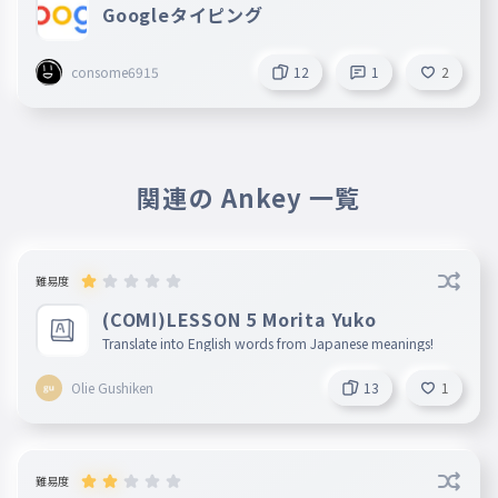
Googleタイピング
僕らは巡り合い
041
ぼくらはめぐりあい
consome6915
12
1
2
星がキラリ
042
ほしがきらり
愛はメラリ
043
あいはめらり
関連の Ankey 一覧
混ざり合ってゆく
044
まざりあってゆく
まさにLOVE
難易度
045
まさにlove
(COMⅠ)LESSON 5 Morita Yuko
Translate into English words from Japanese meanings!
どんなキミも見逃さない
046
どんなきみもみのがさない
Olie Gushiken
13
1
どんなキミも瞳に収めたい
047
どんなきみもひとみにおさめたい
僕だけのカメラノール
難易度
048