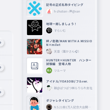
記号の正式名称タイピング
h-zhutian♄🏁@xan
地球一周しましょう！
すらいむ
絆ノ奇跡/MAN WITH A MISSIO
N×milet
天音（誰かさん🎧）
HUNTER×HUNTER ハンター
試験編 登場人物
ツルーマ
アイドル/YOASOBI/フルver.
跋@ばつばつ㈱らりられ支社
ダジャレタイピング
N.S.21㊗︎1万人記念大会開催