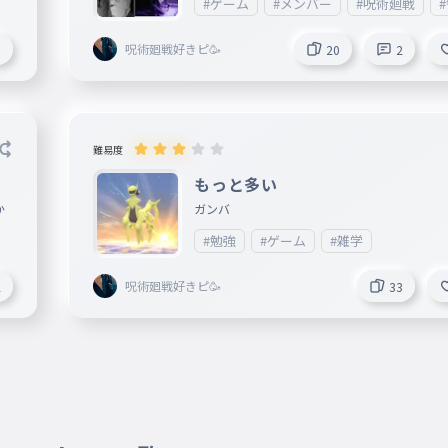
#ゲーム
#メンバー
#呪術廻戦
ォローします！
呪術廻戦好きピ🥳
1
20
2
難易度
もっと多い
か
ガンバ
#勉強
#ゲーム
#雑学
呪術廻戦好きピ🥳
2
33