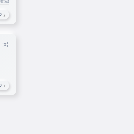
#領域展開
#特級呪霊相当
#呪術廻戦モジュル
2
1