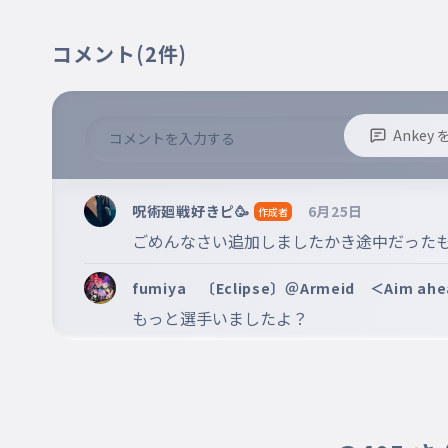
鈴木淳之介
013
すずき じゅんのすけ
コメント
(2件)
選手の名前
Anke
※誹謗中傷、不適切なコメントはお控え下さい。
※コメントするには、ログインが必要です。
呪術廻戦好きピ🥳
6月25日
作成者
ごめんなさい追加しましたかき途中だった
fumiya 〔Eclipse〕＠Armeid ＜Aim a
もっと選手いましたよ？