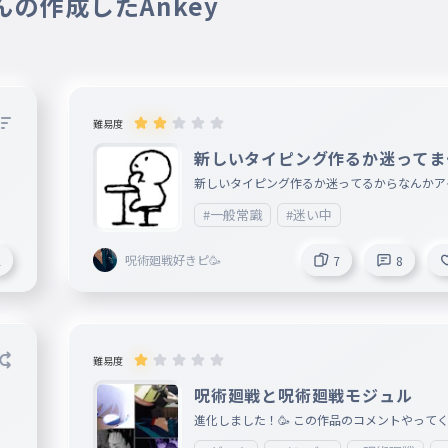
さんの作成したAnkey
難易度
新しいタイピング作るか迷ってま
！🙎
新しいタイピング作るか迷ってるからなんかア
ィアください！ アイディアありがとうござい
#一般常識
#迷い中
もっとアイディアが欲しいので誰かください
呪術廻戦好きピ🥳
2
7
8
難易度
呪術廻戦と呪術廻戦モジュル
進化しました！🥳 この作品のコメントやって
ら書いてくれると嬉しいな フォローしてくれ