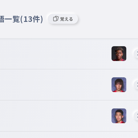
語一覧(13件)
覚える