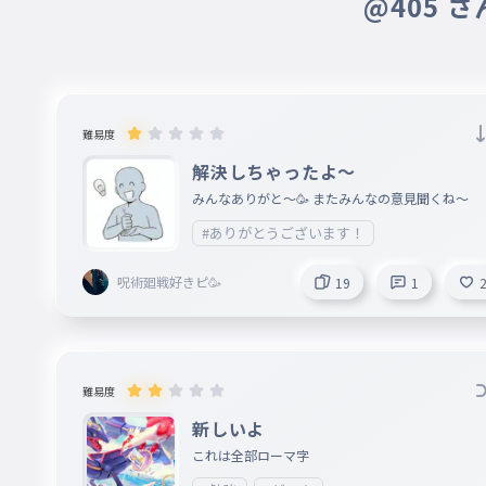
@405 
難易度
解決しちゃったよ〜
みんなありがと〜🥳 またみんなの意見聞くね〜
#ありがとうございます！
呪術廻戦好きピ🥳
19
1
難易度
新しいよ
これは全部ローマ字