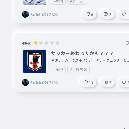
#勉強
#ゲーム
呪術廻戦好きピ🥳
6
2
難易度
サッカー終わったかも？？？
俺達サッカーの選手メンバーのディフェンダーと
#勉強
#一般常識
呪術廻戦好きピ🥳
13
2