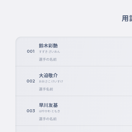
用
鈴木彩艶
001
すずき ざいおん
選手の名前
大迫敬介
002
おおさこ けいすけ
選手名前
早川友基
003
はやかわ ともき
選手の名前