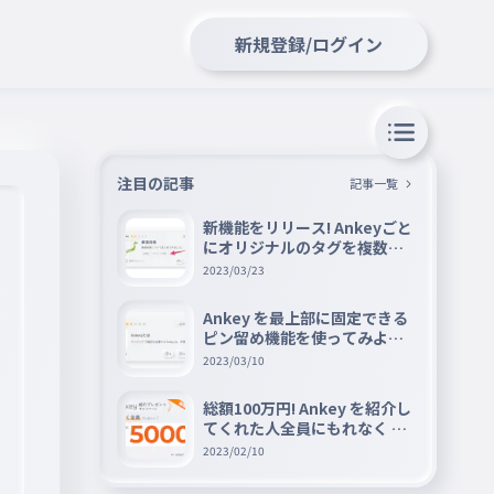
新規登録/ログイン
注目の記事
記事一覧
新機能をリリース! Ankeyごと
にオリジナルのタグを複数設
定できる『タグ機能』を紹介
2023/03/23
Ankey を最上部に固定できる
ピン留め機能を使ってみよう
📌
2023/03/10
総額100万円! Ankey を紹介し
てくれた人全員にもれなく A
mazon ギフト券 5000 円分を
2023/02/10
プレゼントキャンペーン!!