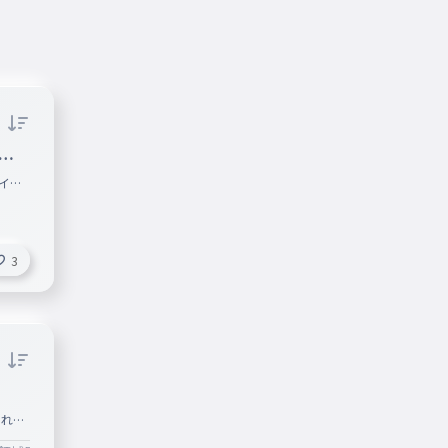
す
イデ
ます！
3
くれた
たらフ