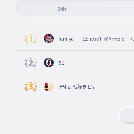
選手の名前
24h
渡辺剛
009
わたなべ つよし
選手の名前
fumiya 〔Eclipse〕＠Armeid 
瀬古歩夢
010
せこ あゆむ
SE
選手の名前
伊藤洋輝
呪術廻戦好きピ🥳
011
いとう ひろき
選手の名前
冨安健洋
012
とみやす たけひろ
選手の名前