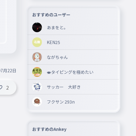
おすすめのユーザー
あまをと。
KEN25
ながちゃん
07月22日
🍣タイピングを極めたい
サッカー 大好き
2
フクサン 293n
おすすめのAnkey