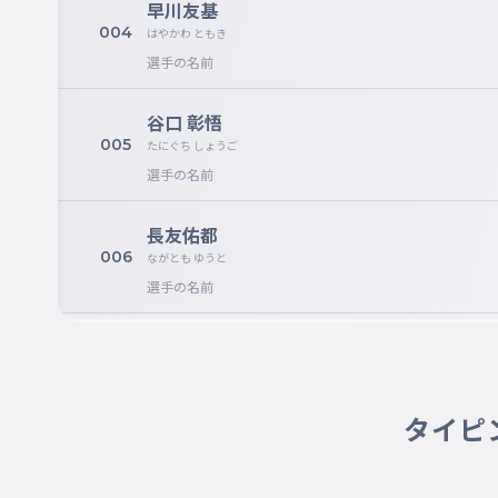
早川友基
004
はやかわ ともき
選手の名前
谷口 彰悟
005
たにぐち しょうご
選手の名前
長友佑都
006
ながとも ゆうと
選手の名前
板倉滉
007
いたくら こう
選手の名前
タイピ
長友佑都
008
ながとも ゆうと