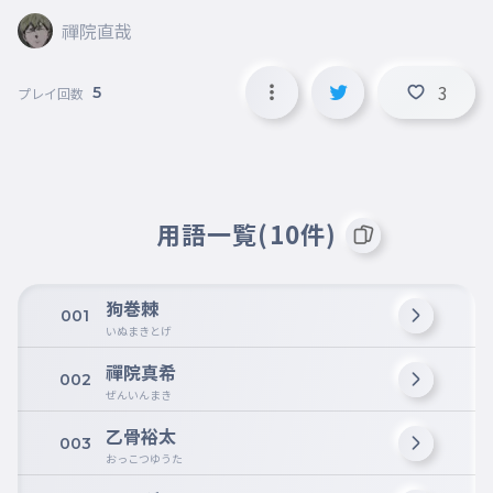
禪院直哉
3
5
プレイ回数
用語一覧(10件)
狗巻棘
001
いぬまきとげ
禪院真希
002
ぜんいんまき
乙骨裕太
003
おっこつゆうた