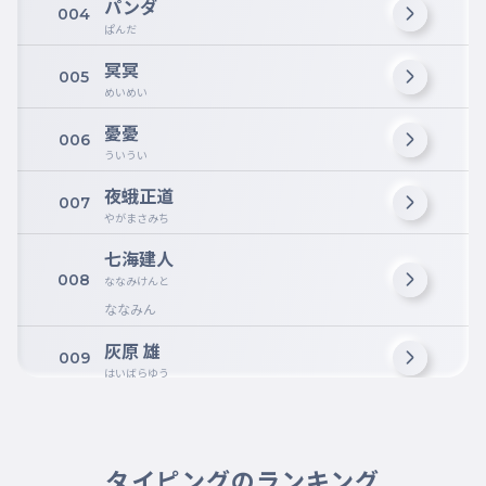
パンダ
004
ぱんだ
冥冥
005
めいめい
憂憂
006
ういうい
夜蛾正道
007
やがまさみち
七海建人
008
ななみけんと
ななみん
灰原 雄
009
はいばらゆう
猪野 琢真
010
いのたくま
タイピングのランキング