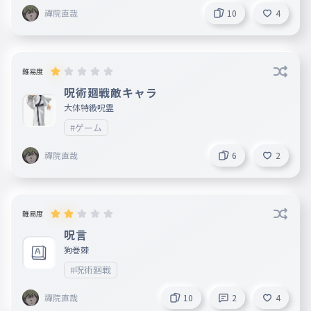
禪院直哉
10
4
難易度
呪術廻戦敵キャラ
大体特級呪霊
#ゲーム
禪院直哉
6
2
難易度
呪言
狗巻棘
#呪術廻戦
禪院直哉
10
2
4