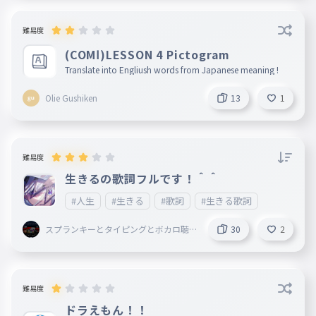
難易度
(COMⅠ)LESSON 4 Pictogram
Translate into Engliush words from Japanese meaning !
Olie Gushiken
13
1
難易度
生きるの歌詞フルです！＾＾
#人生
#生きる
#歌詞
#生きる歌詞
スプランキーとタイピングとボカロ聴
30
2
いてることしてる謎の小学生
難易度
ドラえもん！！