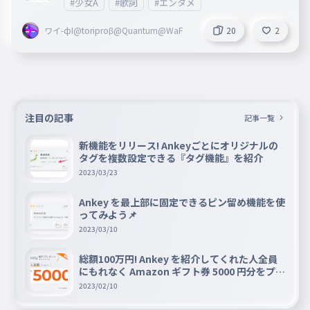
#少女A
#歌詞
#エンタメ
ワイ-фI@toriproβ@Quantum@WaF
20
2
注目の記事
記事一覧
新機能をリリース! Ankeyごとにオリジナルの
タグを複数設定できる『タグ機能』を紹介
2023/03/23
Ankey を最上部に固定できるピン留め機能を使
ってみよう📌
2023/03/10
総額100万円! Ankey を紹介してくれた人全員
にもれなく Amazon ギフト券 5000 円分をプレ
ゼントキャンペーン!!
2023/02/10