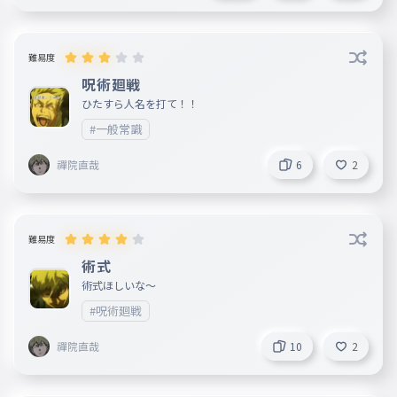
難易度
呪術廻戦
ひたすら人名を打て！！
#一般常識
禪院直哉
6
2
難易度
術式
術式ほしいな～
#呪術廻戦
禪院直哉
10
2