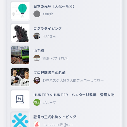
日本の元号【大化〜令和】
zsrtrgh
ゴジラタイピング
えいさん
山手線
舞浜〜(フォロバ)
プロ野球選手の名前
野球バスケ大好き人間フォローしてね―
HUNTER×HUNTER ハンター試験編 登場人物
ツルーマ
記号の正式名称タイピング
h-zhutian♄🏁@xan