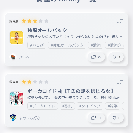
難易度
強風オールバック
寝起きヤシの木来たらこっちも作らないとね☆(？)←伝わっ
てくれ!!!!!!!!!!!!
#ゆこぴ
#強風オールバック
#歌詞
#歌詞タイピ
ｱｶｱﾘｨｨ
25
3
難易度
ボーカロイド曲【T氏の話を信じるな】歌
詞1番(中〜終)
歌詞が長い為、1番の中〜終までにしました。最近@tiikawa
_loveが歌うようになってきたので、 あとカラオケ🎤もこれ
#ボーカロイド
#歌詞
#タイピング
#雑学
#エ
歌ったことあるのでこれにしました。歌詞が長いので、文字
が間違えてしまっているところが複数あると思います。ご了
承ください。 何ありましたら、情報が入り次第ここに載せ
まめっち好き
13
1
ますので、ご了承ください。次回は2番目以降を制作します
。すごいと思ったら❤をお願いします。皆様の御感想等楽し
みに待っております。 妹垢:http://ankey.io/@tiikawa_love