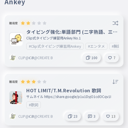
Ankey
But I'll light this place on ﬁre
やってやる
016
やってやる
難易度
I want it
タイピング強化:単語部門 (二字熟語、三字
熟語)
Clip式タイピング練習用Ankey No.1
どうだ
017
どうだ
#Clip式タイピング練習用Ankey
#エンタメ
#腕試し
I'm on it
CLIP@𝘾𝘽@CREATE B
100
7
でもね、俺は正直者ではあるんだぞ
018
でもねおれはしょうじきものではあるんだぞ
But babe at least I'm honest
難易度
こうやって気持ちがコロコロ変わる
HOT LIMIT/T.M.Revolution 歌詞
から
サムネイル https://share.google/p1u1DyjO1cdOCqv1I
019
こうやってきもちがころころかわるから
#歌詞
I get tired of explaining
CLIP@𝘾𝘽@CREATE B
23
3
13
説明するのが面倒くさいな
020
せつめいするのがめんどうくさいな