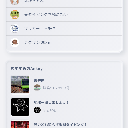
ながちゃん
🍣タイピングを極めたい
サッカー 大好き
フクサン 293n
おすすめのAnkey
山手線
舞浜〜(フォロバ)
地球一周しましょう！
すらいむ
酔いどれ知らず歌詞タイピング！