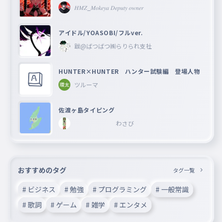
𝐻𝑀𝑍_𝑀𝑜𝑘𝑒𝑦𝑎 𝐷𝑒𝑝𝑢𝑡𝑦 𝑜𝑤𝑛𝑒𝑟
アイドル/YOASOBI/フルver.
跋@ばつばつ㈱らりられ支社
HUNTER×HUNTER ハンター試験編 登場人物
ツルーマ
佐渡ヶ島タイピング
わさび
おすすめのタグ
タグ一覧
# ビジネス
# 勉強
# プログラミング
# 一般常識
# 歌詞
# ゲーム
# 雑学
# エンタメ