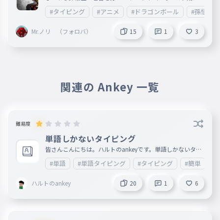
ラゴンボールgif
#タイピング
#アニメ
#ドラゴンボール
#孫悟空
Mr.ノリ （フォロバ）
15
1
3
関連の Ankey 一覧
難易度
単語しかないタイピング
皆さんこんにちは。ハルトのankeyです。単語しかないタイ
ピングについてですが、単語しかありません。もう説明する
#単語
#単語タイピング
#タイピング
#簡単
必要もありませんね。あと、急にはなりますし、関係話にな
ります。ここからは関係ない話に入ります。聞きたくなけれ
ば、説明文は見ないようおすすめします。toriproZというチ
ハルトのankey
20
1
6
ームを最近知りました。それで、僕は何が言いたいかという
と、僕もそのチームに入りたいけど、入れないかもしれませ
ん。理由は、引退するからです。引退したら、そのチームに
入っても意味がないからです。でも、あのチームはタイピン
グが早い人達たくさんいるのかな？っと思っています。あと