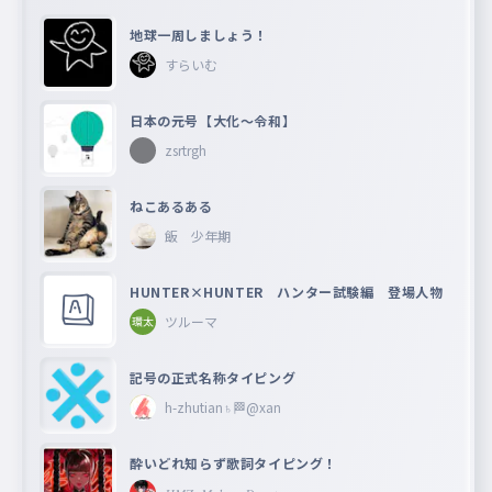
地球一周しましょう！
すらいむ
日本の元号【大化〜令和】
zsrtrgh
ねこあるある
飯 少年期
HUNTER×HUNTER ハンター試験編 登場人物
ツルーマ
記号の正式名称タイピング
h-zhutian♄🏁@xan
酔いどれ知らず歌詞タイピング！