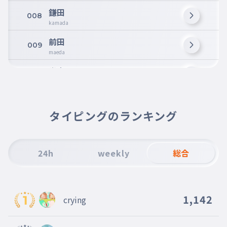
鎌田
008
kamada
前田
009
maeda
堂安
010
douann
上田
011
ueda
タイピングのランキング
中村
012
nakamura
24h
weekly
総合
三笘
013
mitoma
1,142
crying