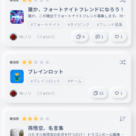
誰か、フォートナイトフレンドになろう！
誰か、この機会でフォートナイトフレンド募集します。 htt
ps://www.ncc-net.ac.jp/blog/column/45428
#フォートナイト
#タイピング
#フレンド募集
#
Mr.ノリ （フォロバ）
4
1
1
難易度
ブレインロット
#ブレインロット
#ゲーム
Mr.ノリ （フォロバ）
15
1
難易度
孫悟空、名言集
ひたすら孫悟空の名言を打つだけ！ ドラゴンボール画像 ド