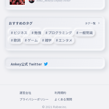
𝐻𝑀𝑍_𝑀𝑜𝑘𝑒𝑦𝑎 𝐷𝑒𝑝𝑢𝑡𝑦 𝑜𝑤𝑛𝑒𝑟
おすすめのタグ
タグ一覧
# ビジネス
# 勉強
# プログラミング
# 一般常識
# 歌詞
# ゲーム
# 雑学
# エンタメ
Ankey公式 Twitter
運営会社
利用規約
プライバシーポリシー
よくある質問
© 2021 Rabee inc.