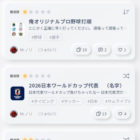
cqv7L4G_hx-q-tZXm80UFNr-1jzqBmR1Z21cdGaz65ifjXn6
DJcCJz71VcCPXI&q=%E3%83%AD%E3%83%8A%E3%82
%A6%E3%83%89&sa=X&ved=2ahUKEwiakLTex8GVAxVLsl
難易度
YBHRh
俺オリジナルプロ野球打順
とにかく正確に早く打ってください。 頑張って頑張ってデ
ュンデュン
#野球
#選手
Mr.ノリ （フォロバ）
10
2
1
難易度
2026日本ワールドカップ代表 （名字）
日本代表ワールドカップ負けちゃったなー 日本代表次だ次
！ ファイト! https://open.spotify.com/playlist/4akqmqH
#タイピング
#サッカー
#日本
#サムライブルー
YnPg3hzs2ZdIIhC
Mr.ノリ （フォロバ）
13
4
難易度