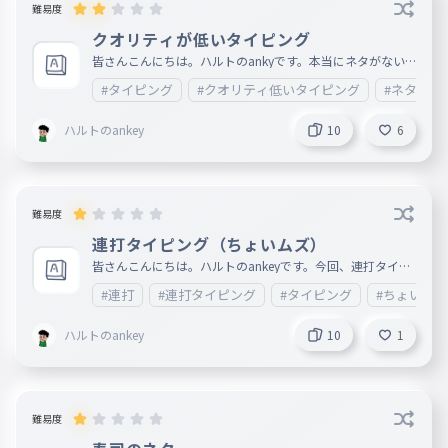
、日本語下手くそな部分があるかもしれないですが、大目に
難易度
みてください。 カレンダー 8月10日 休み 8月11日 1本投稿
する 8月12日 休み 8月13日〜20日まで 毎日1本投稿 8月21
クオリティが低いタイピング
日〜8月25日 休み 8月26日〜9月2日 投稿する。
皆さんこんにちは。ハルトのankyです。本当にネタがない
。誰か、助けてください。あと、関係ない話に入りますが、
#タイピング
#クオリティ低いタイピング
#ネタない
僕は、タイパー所属してません。どこにも。あと、言いたい
ことは、「本当にこんな道で正解だったのか、引退してよか
ったのか」ってずっと考えています。しかも、不安が消えて
ハルトのankey
10
6
ない。あと、他にもありますが、これだけは言われてくださ
い。明日、投稿休ませてください。理由は、特にないですが
、休憩が欲しいです。明後日に、2本投稿しますので。明々
後日、休みます。.....3本目のタイピングで、カレンダー作り
ますので、そこで見てください。
難易度
連打タイピング（ちょいムズ）
皆さんこんにちは。ハルトのankeyです。今回、連打タイピ
ング（ちょいムズ）です。普通に、ネタ切れてます。助けて
#連打
#連打タイピング
#タイピング
#ちょいムズ
。あと、名前は言いたくなかったのですが、あいかさん。僕
のこと嫌いですか？こんな質問してすみませんですが、理由
は、なんか、ちょっと距離置かれてる気がして...。本当にこ
ハルトのankey
10
1
んなこと言って申し訳ございません。もし、嫌いじゃなかっ
たら、8月10日の日にタイピング3本くらい投稿します。い
つか返信待ってます。
難易度