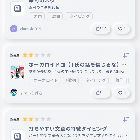
寿司のネタ
寿司のネタを20個
#寿司
#20個
#タイピング
akimoto019
10
1
難易度
ボーカロイド曲【T氏の話を信じるな】歌
詞1番(中〜終)
歌詞が長い為、1番の中〜終までにしました。最近@tiikawa
_loveが歌うようになってきたので、 あとカラオケ🎤もこれ
#ボーカロイド
#歌詞
#タイピング
#雑学
#エ
歌ったことあるのでこれにしました。歌詞が長いので、文字
が間違えてしまっているところが複数あると思います。ご了
承ください。 何ありましたら、情報が入り次第ここに載せ
まめっち好き
13
2
ますので、ご了承ください。次回は2番目以降を制作します
。すごいと思ったら❤をお願いします。皆様の御感想等楽し
みに待っております。 妹垢:http://ankey.io/@tiikawa_love
難易度
打ちやすい文章の特徴タイピング
どーも神です 最近大会などで打ちやすい文章を作ろうと他
作品の打ちやすい文章の特徴を調べた結果ある共通点がある