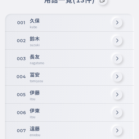
久保
001
kubo
鈴木
002
suzuki
長友
003
nagatomo
冨安
004
tomiyasu
伊藤
005
itou
伊東
006
itou
遠藤
007
enndou