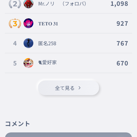
1,098
Mr.ノリ （フォロバ）
927
𝐓𝐄𝐓𝐎 𝟑𝟏
4
767
匿名258
5
🐈愛好家
670
全て見る
コメント