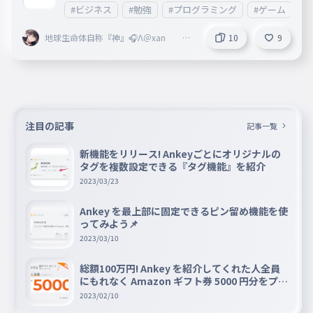
#ビジネス
#勉強
#プログラミング
#ゲーム
#
ことが分かりました。 是非参考にしてください。
地球生命体自称『神』🎧Λ＠xan @
10
9
Vertex本部 @fastest 副リーダー
注目の記事
記事一覧
新機能をリリース! Ankeyごとにオリジナルの
タグを複数設定できる『タグ機能』を紹介
2023/03/23
Ankey を最上部に固定できるピン留め機能を使
ってみよう📌
2023/03/10
総額100万円! Ankey を紹介してくれた人全員
にもれなく Amazon ギフト券 5000 円分をプレ
ゼントキャンペーン!!
2023/02/10