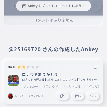
Ankey をプレイしてコメントしよう！
※誹謗中傷、不適切なコメントはお控え下さい。
コメントはありません
※コメントするには、ログインが必要です。
@25169720 さんの作成したAnkey
難易度
ロナウドありがとう！
ロナウドW杯お疲れ様でした！ ロナウドと打つだけです！ h
ttps://www.google.com/search?sca_esv=99579662e1d71
#サッカー
#ロナウド
#ポルトガル
#打つだけ
06b&rlz=1CCNKBA_enJP1206JP1206&sxsrf=APpeQnvyp9
ZgMafHxtq2CRTllpwwiVO44g:1783461476905&udm=2&f
bs=ABfTbFVDw6J1-MKhgvYpD2fHgkjDxhst1bYHHHZp-tn1A
Mr.ノリ （フォロバ）
5
2
2
LM81_K73mtzjdSRu_PjhREJyLKUudzG0ub2dY3yZsoyFBe
XCTHVJSVCJFb4mvr30Fd8PESVYr3fGGFMVZtULj_DkNgd_5
ed1dZjjOzd9jdnWfpy4dqyccj9bFeP3NgQI2oIPWGwhlSkK