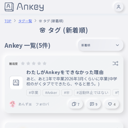
TOP
タグ一覧
🌸 タグ (新着順)
🌸 タグ (新着順)
Ankey 一覧
(5件)
新着順
難易度
わたしがAnkeyをできなかった理由
あと、あと1年で卒業2026年3月くらいに卒業(中学
校のがくタブでできたら、やると思う。)
#卒業
#Anker
#🌸
#活動休止ではない
#学タ
あんず🎀 フォロバ
7
9
4