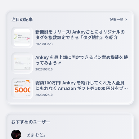
注目の記事
記事一覧
新機能をリリース! Ankeyごとにオリジナルの
タグを複数設定できる『タグ機能』を紹介
2023/03/23
Ankey を最上部に固定できるピン留め機能を使
ってみよう📌
2023/03/10
総額100万円! Ankey を紹介してくれた人全員
にもれなく Amazon ギフト券 5000 円分をプレ
ゼントキャンペーン!!
2023/02/10
おすすめのユーザー
あまをと。