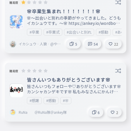
難易度
🌸卒業生集まれ！！！！！！！🌸
🌸～出会いと別れの季節がやってきました。どうも
イカシュウです。～🌸 https://ankey.io/wordbook
s/cffp0l223akg02lq3q1g?ranking_current=total
#卒業
#卒業式
#出会いと別れ
#感動
#あの思
↑いやーめちゃめちゃ懐かしい。一年前ですね。A
nkey始めて4カ月ぐらいかな？ ということで今年も
イカシュウ‐人狼‐@やっ
やります。「卒業生まとめタイピング」。 去年と比
5
54
22
て得するTyping🏁【やりT
べてAnkey民が少なくなっているとは思いますが、
y隊長】”玄人”
めちゃめちゃ集まれるようにしたいです！良ければ
宣伝お願いします！！ 卒業生の人はコメントして
ね！💖もよろしく！ 期限は3/12まで！！！！（自
分の中学校の卒業式が12日） なんかコールも開く
難易度
かも！！ 【卒業生】 takataka こたくん おにぎりく
皆さんいつもありがとうございます🌸
ん `K . 葵衣 KsL 編集者 stella 靄花 ぽーちゃん s.g
皆さんいつもフォローや♡ありがとうございます🌸
明菜 ばつぁん Crock kunke rtm jyojyomoko 櫂
カンシャカンゲキです🌸 私もみなさんにかんけー
しゃになってもらいたいし、うちのあだ名も決めて
#感謝
#感動
#🌸
ほしいです🌸 だからフォローや♡おねがいします
🌸タイピングはaを押して文を見てください🌸
RuNa ＠RuNa隊＠ankey隊
6
2