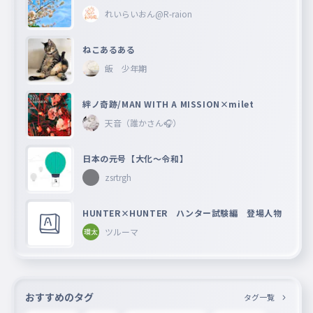
れいらいおん@R-raion
ねこあるある
飯 少年期
絆ノ奇跡/MAN WITH A MISSION×milet
天音（誰かさん🎧）
日本の元号【大化〜令和】
zsrtrgh
HUNTER×HUNTER ハンター試験編 登場人物
ツルーマ
おすすめのタグ
タグ一覧