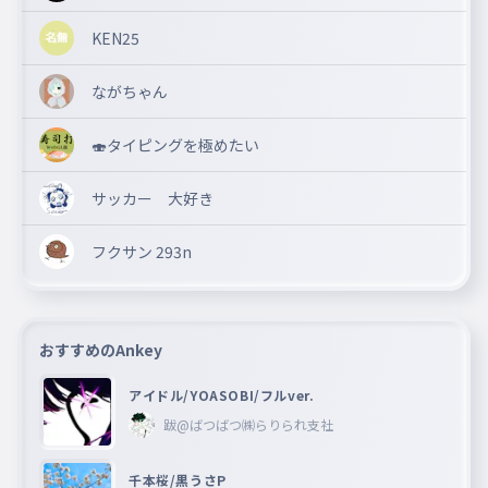
KEN25
ながちゃん
🍣タイピングを極めたい
サッカー 大好き
フクサン 293n
おすすめのAnkey
アイドル/YOASOBI/フルver.
跋@ばつばつ㈱らりられ支社
千本桜/黒うさP