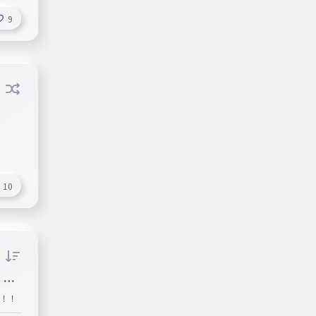
9
10
 サ
ん！！