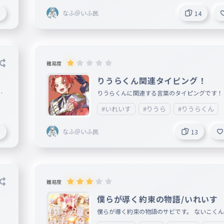
なふ＠いふ民
9
14
難易度
りうらくん関連タイピング！
（
りうらくんに関連する言葉のタイピングです！
#いれいす
#りうら
#りうらくん
なふ＠いふ民
0
13
難易度
僕らが導く約束の物語/いれいす
ビ
僕らが導く約束の物語のサビです。 ないこく