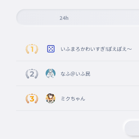
24h
いふまろかわいすぎ!ぽえぽえ〜
なふ＠いふ民
ミクちゃん