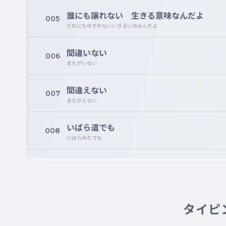
誰にも譲れない 生きる意味なんだよ
005
だれにもゆずれないいきるいみなんだよ
間違いない
006
まちがいない
間違えない
007
まちがえない
いばら道でも
008
いばらみちでも
最後に笑うのは 俺たちだろう？
009
さいごにわらうのはおれたちだろう
踏み切ったこの気持ちだけは二度と止まら
タイピ
010
ふみきったこのきもちだけはにどととまらないから