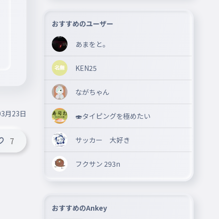
おすすめのユーザー
あまをと。
KEN25
ながちゃん
03月23日
🍣タイピングを極めたい
サッカー 大好き
7
フクサン 293n
おすすめのAnkey