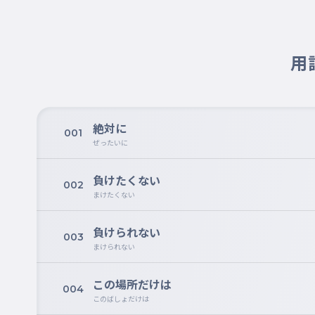
用
絶対に
001
ぜったいに
負けたくない
002
まけたくない
負けられない
003
まけられない
この場所だけは
004
このばしょだけは