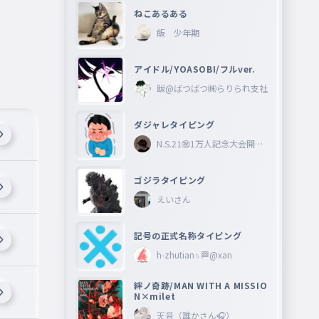
ねこあるある
飯 少年期
アイドル/YOASOBI/フルver.
跋@ばつばつ㈱らりられ支社
ダジャレタイピング
N.S.21㊗︎1万人記念大会開催
中🎉
ゴジラタイピング
えいさん
記号の正式名称タイピング
h-zhutian♄🏁@xan
絆ノ奇跡/MAN WITH A MISSIO
N×milet
天音（誰かさん🎧）