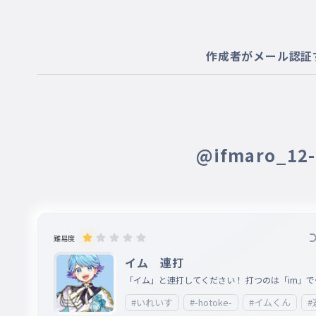
作成者がメール認証
@ifmaro_1
難易度
イム 連打
「イム」と連打してください！ 打つのは「im」で
いです！
#いれいす
#-hotoke-
#イムくん
#