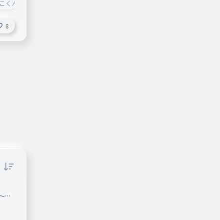
いこくん
#僕らが導く約束の物語
8
〜！