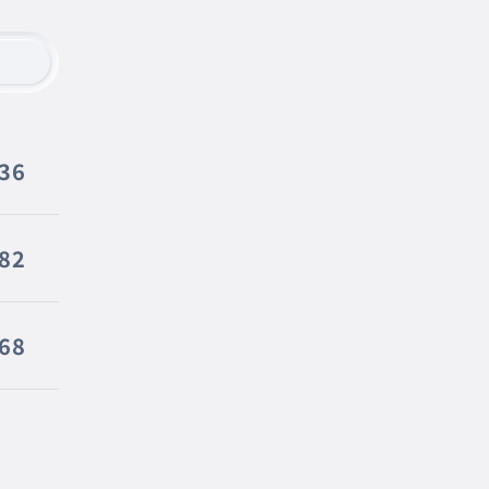
136
82
68