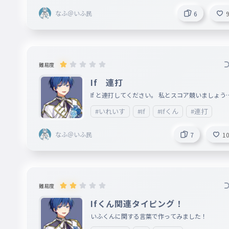
なふ＠いふ民
6
難易度
If 連打
If と連打してください。 私とスコア競いましょう
（
#いれいす
#If
#Ifくん
#連打
なふ＠いふ民
7
1
難易度
Ifくん関連タイピング！
いふくんに関する言葉で作ってみました！