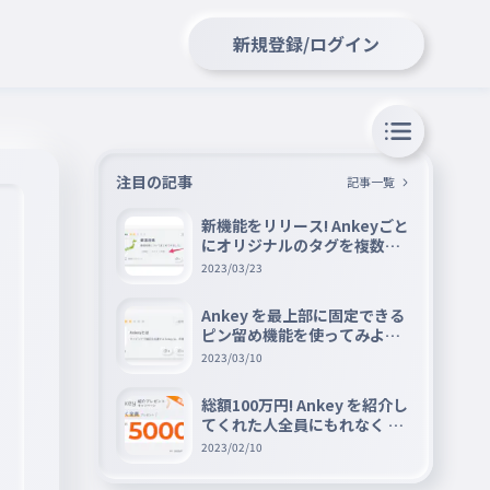
新規登録/ログイン
注目の記事
記事一覧
新機能をリリース! Ankeyごと
にオリジナルのタグを複数設
定できる『タグ機能』を紹介
2023/03/23
Ankey を最上部に固定できる
ピン留め機能を使ってみよう
📌
2023/03/10
総額100万円! Ankey を紹介し
てくれた人全員にもれなく A
mazon ギフト券 5000 円分を
2023/02/10
プレゼントキャンペーン!!