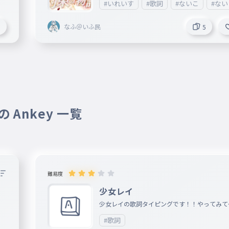
#いれいす
#歌詞
#ないこ
#な
なふ＠いふ民
3
5
 Ankey 一覧
難易度
少女レイ
少女レイの歌詞タイピングです！！やってみて
！
#歌詞