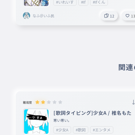
#いれいす
#If
#Ifくん
なふ＠いふ民
12
1
関連の
難易度
[歌詞タイピング]少女A / 椎名もた
寒い寒い。
#少女A
#歌詞
#エンタメ