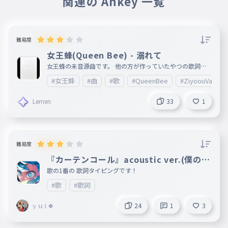
関連の Ankey 一覧
難易度
女王蜂(Queen Bee) - 溺れて
女王蜂の未音源曲です。 他の方が作っていたやつの歌詞が
正しくなかったので作りました。 白兵戦持っているので、
#女王蜂
#曲
#歌
#QueenBee
#ZiyoouVachi
正しいと思います。
Lemen
33
1
難易度
『カーテンコール』acoustic ver.(僕のヒ
ーローアカデミアOPテーマ）
歌の1番の 歌詞タイピングです！
#歌
#歌詞
𝕪 𝕦 𝕚 🍀
24
1
3