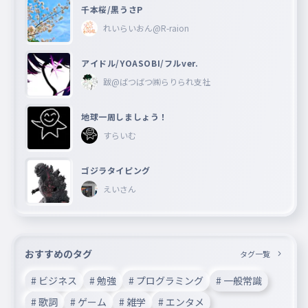
千本桜/黒うさP
れいらいおん@R-raion
アイドル/YOASOBI/フルver.
跋@ばつばつ㈱らりられ支社
地球一周しましょう！
すらいむ
ゴジラタイピング
えいさん
おすすめのタグ
タグ一覧
# ビジネス
# 勉強
# プログラミング
# 一般常識
# 歌詞
# ゲーム
# 雑学
# エンタメ