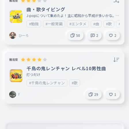
難易度
曲・歌タイピング
J-popについて集めたよ！主に昭和から平成が多いかな。令
和もあるよ。
#勉強
#一般常識
#エンタメ
#曲
#歌
#歌詞
ひーろ
50
2
2
難易度
千鳥の鬼レンチャン レベル10男性曲
打つだけ
#千鳥の鬼レンチャン
#歌
f
29
1