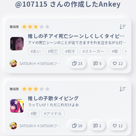
@107115 さんの作成したAnkey
難易度
推しの子アイ死亡シーンしくしくタイピン
グ
アイの死亡シーンのことが出てきますそれを泣きながら打っ
てくださいシクシクとても泣けるシーンですよね😢やって
#あい
#死亡
#刺す
#ストーカー
#嘘
#愛
みてくださいいつみてもないてしまいそうです！えーん
SATSUKI＊＊SATSUKIフォ
23
5
12
ローしてね絶対！
難易度
推しの子歌タイピング
うっていけ！ただこれだけよお
#歌
#アイドル
SATSUKI＊＊SATSUKIフォ
10
1
12
ローしてね絶対！