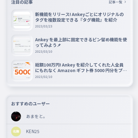
注目の記事
記事一覧
新機能をリリース! Ankeyごとにオリジナルの
タグを複数設定できる『タグ機能』を紹介
2023/03/23
Ankey を最上部に固定できるピン留め機能を使
ってみよう📌
2023/03/10
総額100万円! Ankey を紹介してくれた人全員
にもれなく Amazon ギフト券 5000 円分をプレ
ゼントキャンペーン!!
2023/02/10
おすすめのユーザー
あまをと。
KEN25