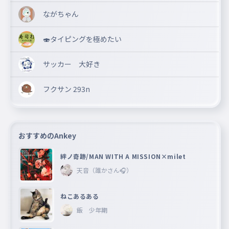
ながちゃん
🍣タイピングを極めたい
サッカー 大好き
フクサン 293n
おすすめのAnkey
絆ノ奇跡/MAN WITH A MISSION×milet
天音（誰かさん🎧）
ねこあるある
飯 少年期