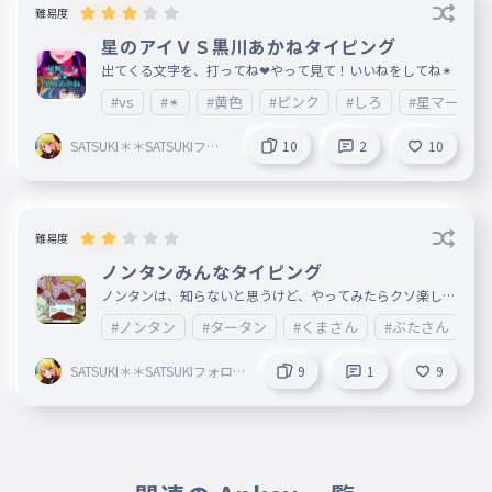
難易度
星のアイＶＳ黒川あかねタイピング
出てくる文字を、打ってね❤やって見て！いいねをしてね✴
#vs
#✴
#黄色
#ピンク
#しろ
#星マーク
SATSUKI＊＊SATSUKIフォ
10
2
10
ローしてね絶対！
難易度
ノンタンみんなタイピング
ノンタンは、知らないと思うけど、やってみたらクソ楽しい
よおやってみたら、いいねをしてねフォローしてね❤
#ノンタン
#タータン
#くまさん
#ぶたさん
#
SATSUKI＊＊SATSUKIフォロ
9
1
9
ーしてね絶対！