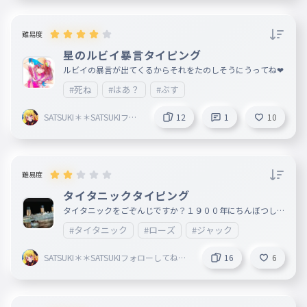
難易度
星のルビイ暴言タイピング
ルビイの暴言が出てくるからそれをたのしそうにうってね❤
#死ね
#はあ？
#ぶす
SATSUKI＊＊SATSUKIフォ
12
1
10
ローしてね絶対！
難易度
タイタニックタイピング
タイタニックをごぞんじですか？１９００年にちんぼつした
タイタニック号です。これはうそじゃないよ！３０００人
#タイタニック
#ローズ
#ジャック
もの半分の人が海の底に沈みました。５００人ぐらい沈みま
した。氷山があって真っ直ぐに氷山にぶつかっていたら沈ま
なかったのにタイタニック号は海の底に沈みました。そのタ
SATSUKI＊＊SATSUKIフォローしてね絶
16
6
イタニック号は横にずらしたので右の下に傷をつけました。
対！
そのためタイタニック号は沈みました。テレビでやってるぜ
！！