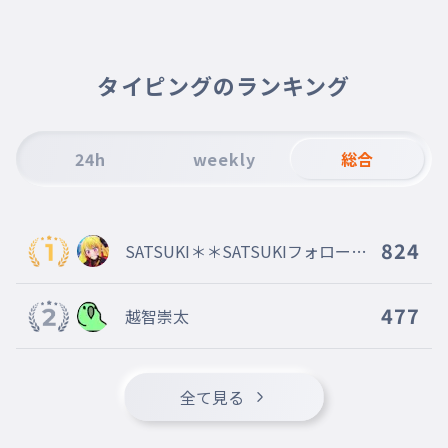
からこそゆるせない
006
からこそゆるせない
からこそゆるせない
タイピングのランキング
かんぺきじゃないきみじゃ
ゆるせない
007
かんぺきじゃないきみはゆるせない
24h
weekly
総合
かんぺきじゃないきみはゆるせない
じぶんをゆるせない
008
じぶんをゆるせない
824
SATSUKI＊＊SATSUKIフォローし
じぶんをゆるせない
てね絶対！
だれよりもつよいきみいが
477
越智崇太
いはもとめない！
009
だれよりもつよいきみいがいはもとめない
！
だれよりもつよいきみいがいはもと
全て見る
めない！