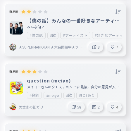
難易度
【僕の話】みんなの一番好きなアーティス
トとか、アイドルとか、バンドとか何？
みんな何？
#僕の話
#歌
#アーティスト
#好きなアーティスト
★SUPERMARIOFAN.★大会開催中★フォ
8
7
ロバ★スクラッチアカウント有★雑談す
る人募集★
難易度
question (meiyo)
メイヨーさんのクエスチョンです!最後に自分の意見が入っ
てますが、それ以外何も問題ないと思います!では皆さん一
#歌詞
#meiyo
#歌
#!と?あり
位を目指してね〜。
美食家の細ガリ
58
2
4