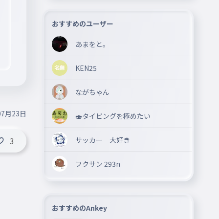
おすすめのユーザー
あまをと。
KEN25
ながちゃん
07月23日
🍣タイピングを極めたい
サッカー 大好き
3
フクサン 293n
おすすめのAnkey