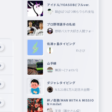
アイドル/YOASOBI/フルver.
跋@ばつばつ㈱らりられ支社
プロ野球選手の名前
野球バスケ大好き人間フォロ
ーしてね―
佐渡ヶ島タイピング
わさび
山手線
舞浜〜(フォロバ)
ダジャレタイピング
N.S.21㊗︎1万人記念大会開催
中🎉
絆ノ奇跡/MAN WITH A MISSIO
N×milet
天音（誰かさん🎧）