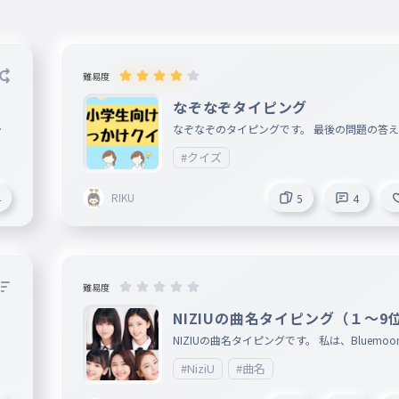
難易度
なぞなぞタイピング
ラ
なぞなぞのタイピングです。 最後の問題の答
かった人は、コメントで、書いてください。
#クイズ
RIKU
4
5
4
難易度
NIZIUの曲名タイピング（１〜9
でです）
NIZIUの曲名タイピングです。 私は、Bluemoo
きです💗 全部好き💗
#NiziU
#曲名