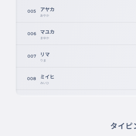
アヤカ
005
あやか
マユカ
006
まゆか
リマ
007
りま
ミイヒ
008
みいひ
ニナ
009
にな
タイピ