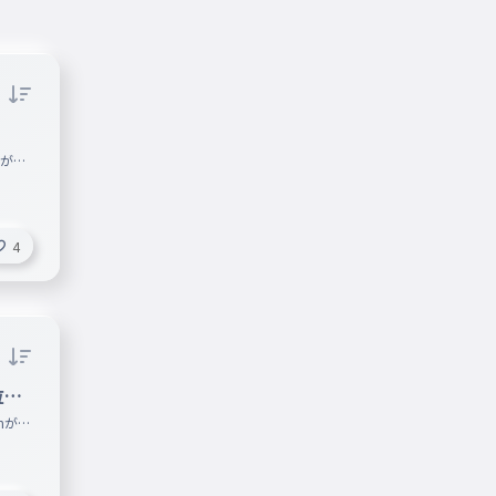
えがわ
4
位ま
nがす