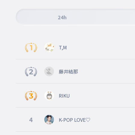
24h
T,M
藤井結那
RIKU
4
K-POP LOVE♡