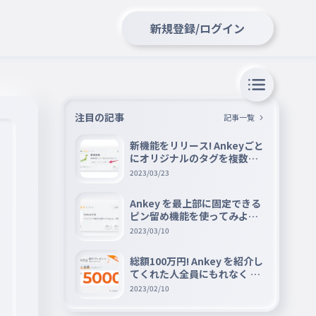
新規登録/ログイン
注目の記事
記事一覧
新機能をリリース! Ankeyごと
にオリジナルのタグを複数設
定できる『タグ機能』を紹介
2023/03/23
Ankey を最上部に固定できる
ピン留め機能を使ってみよう
📌
2023/03/10
総額100万円! Ankey を紹介し
てくれた人全員にもれなく A
mazon ギフト券 5000 円分を
2023/02/10
プレゼントキャンペーン!!