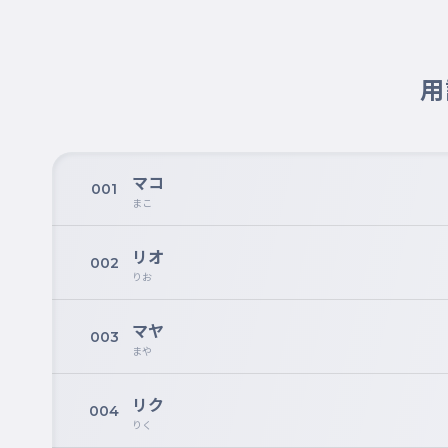
用
マコ
001
まこ
リオ
002
りお
マヤ
003
まや
リク
004
りく