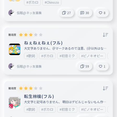
#ボカロ
#Chinozo
zoさん好き繋がりませんか！！！、！！
仮眠@ネッ友募集
27
30
8
難易度
ねぇねぇねぇ(フル)
大文字ありません、＠マークあるので注意、(＠以外はない
です、) 明日は魔法少女とちょこれゐと作ります 寺田てらさ
#歌詞
#ボカロ
#初音ミク
#ピノキオピー
#ね
んの絵が似合う。 本家様⇨https://youtu.be/w8yweCungCE
仮眠@ネッ友募集
59
1
難易度
転生林檎(フル)
大文字と記号ありません、 明日はデビルじゃないもん作り
ます。 この曲まじで革命。 本家様⇨https://www.youtube.
#歌詞
#ボカロ
#初音ミク
#ピノキオピー
#転
com/watch?v=LYWP8HtgeLQ