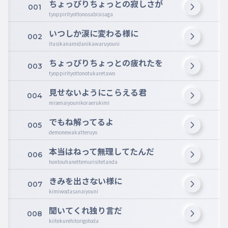
ちょっぴりちょっとの寂しさが
001
tyoppirityottonosabisisaga
いつしか涙に変わる様に
002
itusikanamidanikawaruyouni
ちょっぴりちょっとの疲れたを
003
tyoppirityottonotukaretawo
見せないようにこらえる君
004
misenaiyounikoraerukimi
でもね解ってるよ
005
demonewakatteruyo
本当はねって無理してたんだ
006
hontouhanettemurisitetanda
きみを出さない様に
007
kimiwodasanaiyouni
聞いてくれ独り言だ
008
kiitekurehitorigotoda