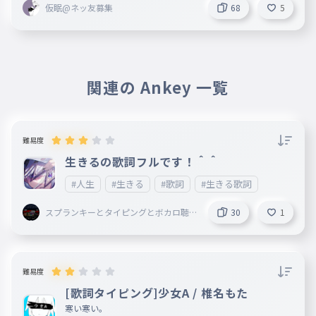
仮眠@ネッ友募集
68
5
関連の Ankey 一覧
難易度
生きるの歌詞フルです！＾＾
#人生
#生きる
#歌詞
#生きる歌詞
スプランキーとタイピングとボカロ聴
30
1
いてることしてる謎の小学生
難易度
[歌詞タイピング]少女A / 椎名もた
寒い寒い。