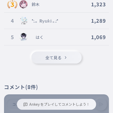
syoujikiniikirenakutemo
1,323
鈴木
上手に今日を笑えなくても
017
jouzunikyouwowaraenakutemo
4
1,289
*:.。ℝ𝕪𝕦𝕜𝕚 ｡.:*
傷ついた日々過去の夜を
018
kizutuitahibikakonoyoruwo
5
1,069
はく
きっときっとだきしめるから
019
kittokittodakisimerukara
きっときっと愛せるように
020
全て見る
kittokittoaiseruyouni
コメント
(8件)
Ankey をプレイしてコメントしよう！