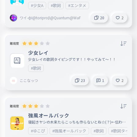
#少女A
#歌詞
#エンタメ
ワイ-фI@toriproβ@Quantum@WaF
20
2
難易度
少女レイ
少女レイの歌詞タイピングです！！やってみて〜！！
#歌詞
ここなっつ
23
1
2
難易度
強風オールバック
寝起きヤシの木来たらこっちも作らないとね☆(？)←伝わっ
てくれ!!!!!!!!!!!!
#ゆこぴ
#強風オールバック
#歌詞
#歌詞タイピ