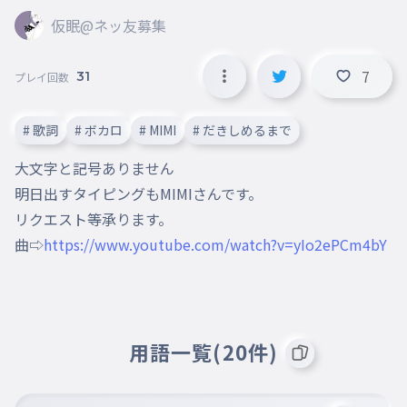
仮眠@ネッ友募集
7
31
プレイ回数
# 歌詞
# ボカロ
# MIMI
# だきしめるまで
大文字と記号ありません

明日出すタイピングもMIMIさんです。

リクエスト等承ります。

曲⇨
https://www.youtube.com/watch?v=yIo2ePCm4bY
用語一覧(20件)