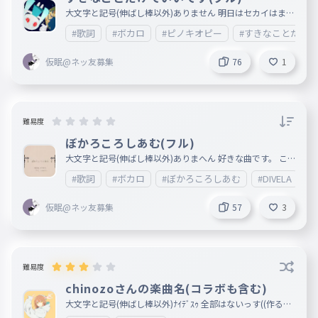
大文字と記号(伸ばし棒以外)ありません 明日はセカイはまだ
始まってすらいない作ります プロセカ追加ありがとう。 本
#歌詞
#ボカロ
#ピノキオピー
#すきなことだけ
家様⇨https://www.youtube.com/watch?v=mYHJPb9PuU
M
仮眠@ネッ友募集
76
1
難易度
ぼかろころしあむ(フル)
大文字と記号(伸ばし棒以外)ありまへん 好きな曲です。 こ
れの＿＿さんのが大好きです。
#歌詞
#ボカロ
#ぼかろころしあむ
#DIVELA
仮眠@ネッ友募集
57
3
難易度
chinozoさんの楽曲名(コラボも含む)
大文字と記号(伸ばし棒以外)ﾅｲﾃﾞｽｩ 全部はないっす((作るの
がだr(殴) わいがchinozoさん好きなので作りました。 chino