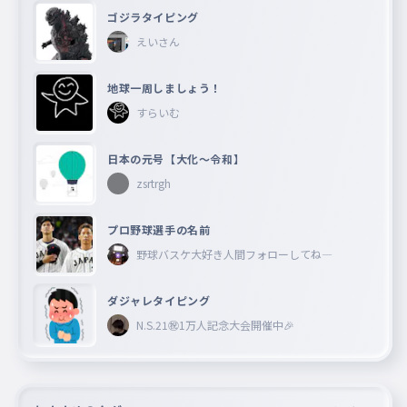
ゴジラタイピング
えいさん
地球一周しましょう！
すらいむ
日本の元号【大化〜令和】
zsrtrgh
プロ野球選手の名前
野球バスケ大好き人間フォローしてね―
ダジャレタイピング
N.S.21㊗︎1万人記念大会開催中🎉