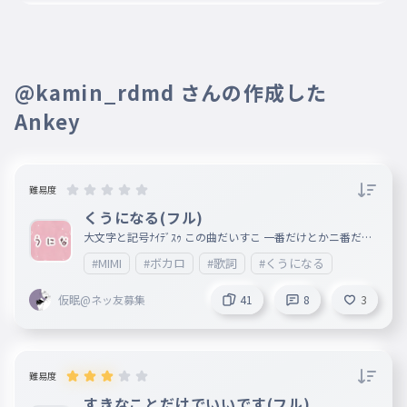
仮眠@ネッ友募集
作成者
2023年10月10日
そうだよね！有名よなぁ…！MIMIさ
んの作詞能力神すぎる…！
@kamin_rdmd さんの作成した
はく
2023年10月10日
Ankey
５００ぴったりしようとおもったら
シマエナガ サブ！
2023年10月10日
難易度
この歌聞いたことある〜！
くうになる(フル)
大文字と記号ﾅｲﾃﾞｽｩ この曲だいすこ 一番だけとかニ番だけ
はく
2023年10月10日
とかサビだけとかが欲しい人は言ってくれたら作ります
#MIMI
#ボカロ
#歌詞
#くうになる
この歌、すき
仮眠@ネッ友募集
41
8
3
難易度
すきなことだけでいいです(フル)