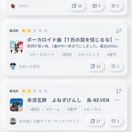
ｱｶｱﾘｨｨ
25
3
5
難易度
ボーカロイド曲【T氏の話を信じるな】歌
詞1番(中〜終)
歌詞が長い為、1番の中〜終までにしました。最近@tiikawa
_loveが歌うようになってきたので、 あとカラオケ🎤もこれ
#ボーカロイド
#歌詞
#タイピング
#雑学
#エ
歌ったことあるのでこれにしました。歌詞が長いので、文字
が間違えてしまっているところが複数あると思います。ご了
承ください。 何ありましたら、情報が入り次第ここに載せ
まめっち好き
13
2
ますので、ご了承ください。次回は2番目以降を制作します
。すごいと思ったら❤をお願いします。皆様の御感想等楽し
みに待っております。 妹垢:http://ankey.io/@tiikawa_love
難易度
米須玄師 よねずげんし 烏-REVEN １
番だけ
#歌詞
#ゲーム
#雑学
#エンタメ
左大臣と大臣でーす！サッカーやって
17
2
る男子です！！