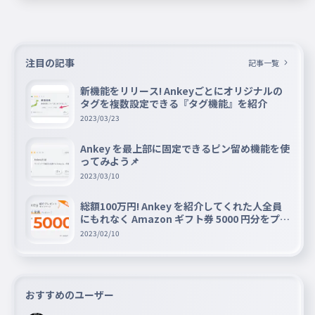
注目の記事
記事一覧
新機能をリリース! Ankeyごとにオリジナルの
タグを複数設定できる『タグ機能』を紹介
2023/03/23
Ankey を最上部に固定できるピン留め機能を使
ってみよう📌
2023/03/10
総額100万円! Ankey を紹介してくれた人全員
にもれなく Amazon ギフト券 5000 円分をプレ
ゼントキャンペーン!!
2023/02/10
おすすめのユーザー