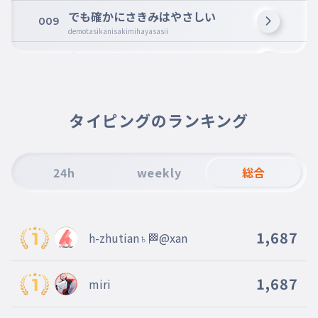
でも確かにさきみはやさしい
009
demotasikanisakimihayasasii
寂しいこともつらいことも
010
samisiikotomoturaikotomo
きっときっとだきしめるから
011
kittokittodakisimerukara
タイピングのランキング
何もわかんなくて見えなくても
012
nanimowakannnakutemienakutemo
24h
weekly
総合
でも知ってるよきみはやさしい
013
demositteruyokimihayasasii
寂しいこともつらいことも
014
1,687
h-zhutian♄🏁@xan
samisiikotomoturaikotomo
きっときっとだきしめるまで
015
kittokittodakisimerumade
1,687
miri
正直に生きれなくても
016