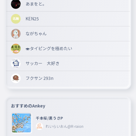
あまをと。
KEN25
ながちゃん
🍣タイピングを極めたい
サッカー 大好き
フクサン 293n
おすすめのAnkey
千本桜/黒うさP
れいらいおん@R-raion