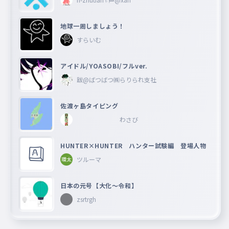
地球一周しましょう！
すらいむ
アイドル/YOASOBI/フルver.
跋@ばつばつ㈱らりられ支社
佐渡ヶ島タイピング
わさび
HUNTER×HUNTER ハンター試験編 登場人物
ツルーマ
日本の元号【大化〜令和】
zsrtrgh