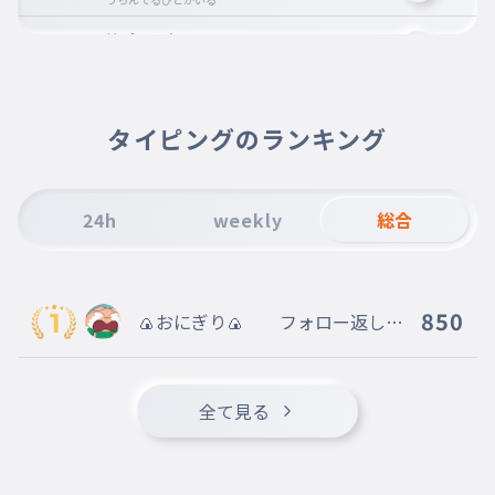
溜息を吐いて
010
ためいきをはいて
吸って吸って吐かれては
011
すってすってはかれては
タイピングのランキング
幸せを見逃しちゃうけど
012
しあわせをみのがしちゃうけど
24h
weekly
総合
きっと結構ありがち
013
きっとけっこうありがち
足元にあるもの
014
850
🍙おにぎり🍙 フォロー返しま
あしもとにあるもの
す。！！
いつだって大丈夫
015
いつだってだいじょうぶ
全て見る
この世界はダンスホール
016
このせかいはダンスホール
君がいるから