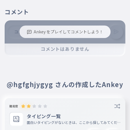
017
きみがいるから
コメント
愛を知ることがまた出来る
018
あいをしることがまたできる
きょうもほら陽が昇る
Ankey をプレイしてコメントしよう！
019
きょうもほらひがのぼる
※誹謗中傷、不適切なコメントはお控え下さい。
コメントはありません
時代が周るダンスホール
※コメントするには、ログインが必要です。
020
じだいがまわるダンスホール
悲しいことは尽きないけど
021
かなしいことはつきないけど
幸せを数えてみる
@hgfghjygyg さんの作成したAnkey
022
しあわせをかぞえてみる
夢を追う君がいる
023
ゆめをおうきみがいる
難易度
タイピング一覧
でもたまに
024
面白いタイピングがないときは、ここから探してみてくださ
でもたまに
い。 楽しそうなのがあったら教えてください。 フォロー、