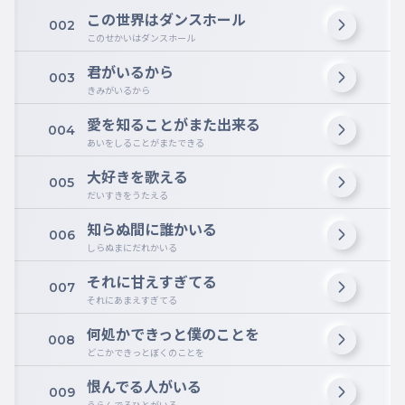
この世界はダンスホール
002
このせかいはダンスホール
君がいるから
003
きみがいるから
愛を知ることがまた出来る
004
あいをしることがまたできる
大好きを歌える
005
だいすきをうたえる
知らぬ間に誰かいる
006
しらぬまにだれかいる
それに甘えすぎてる
007
それにあまえすぎてる
何処かできっと僕のことを
008
どこかできっとぼくのことを
恨んでる人がいる
009
うらんでるひとがいる