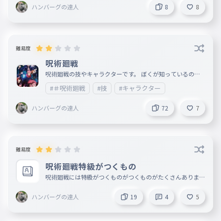
いいね、コメントでの会話大歓迎です！
自身をなくして見える
ハンバーグの達人
8
8
025
じしんをなくしてみえる
誰かに何と言われようと
026
だれかになんといわれようと
難易度
君はそのままがいい
呪術廻戦
027
きみはそのままがいい
呪術廻戦の技やキャラクターです。 ぼくが知っているのだ
けです💦 ほかにもいたら教えてください。 漢字などの間違
#＃呪術廻戦
#技
#キャラクター
いも教えてください。 つくるの結構時間かかったので、い
メンタルも成長痛を起こすでしょう
028
いねしてくれると嬉しいです！
メンタルもせいちょうつうをおこすでしょう
ハンバーグの達人
72
7
無理をせず自分らしくいて
029
むりをせずじぶんらしくいて
それができたら悩んでないよ
難易度
030
それができたらなやんでないよ
呪術廻戦特級がつくもの
まあ明日こそ笑おう
呪術廻戦には特級がつくものがつくものがたくさんあります
031
。知っているのを全部書いていきます。
まああしたこそわらおう
ハンバーグの達人
19
4
5
結局は大丈夫
032
けっきょくはだいじょうぶ