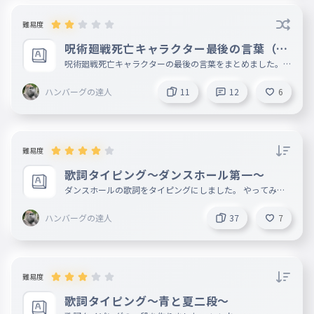
この世界でダンスホール
033
難易度
このせかいでダンスホール
呪術廻戦死亡キャラクター最後の言葉（ネ
君の隣で愛を精一杯探したい
タバレ注意）
呪術廻戦死亡キャラクターの最後の言葉をまとめました。
034
やってみてください。 呪術廻戦のキャラクターが○ぬのめ
きみのとなりであいをせいいっぱいさがしたい
っちゃ悲しい😭😭
ハンバーグの達人
11
12
6
今日もまた怒られる
035
きょうもまたおこられる
気持ちの穴がポンっと増える
036
難易度
きもちのあながポンっとふえる
歌詞タイピング〜ダンスホール第一〜
不器用だけど笑ってもらえるように
ダンスホールの歌詞をタイピングにしました。 やってみて
037
笑う
ください いいね、フォローお願いします。
ぶきようだけどわらってもらえるようにわらう
ハンバーグの達人
37
7
難易度
歌詞タイピング〜青と夏二段〜