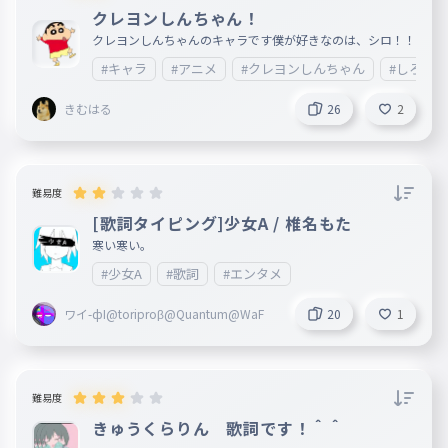
クレヨンしんちゃん！
クレヨンしんちゃんのキャラです僕が好きなのは、シロ！！
#キャラ
#アニメ
#クレヨンしんちゃん
#しろ
きむはる
26
2
難易度
[歌詞タイピング]少女A / 椎名もた
寒い寒い。
#少女A
#歌詞
#エンタメ
ワイ-фI@toriproβ@Quantum@WaF
20
1
難易度
きゅうくらりん 歌詞です！＾＾