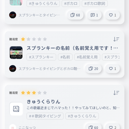
#きゅうくらりん
#ボカロ
#ボカロ歌詞
スプランキーとタイピング
68
1
1
とボカロ聴いてることして
る謎の小学生
難易度
スプランキーの名前（名前覚え用です！！
）
#スプランキー
#名前
#名前覚え用
#スプランキ
スプランキーとタイピングとボカロ聴
20
1
いてることしてる謎の小学生
難易度
きゅうくらりん
この歌最近まじでハマった！！やってみてほしいのと、知ら
ん人は聞いてみてね〜！！いい歌だよ！！ URL載せとくね
#＃歌詞タイピング
#きゅうくらりん
！！https://www.youtube.com/watch?v=2b1IexhKPz4&lis
t=RD2b1IexhKPz4&start_radio=1
ここなっつ
60
2