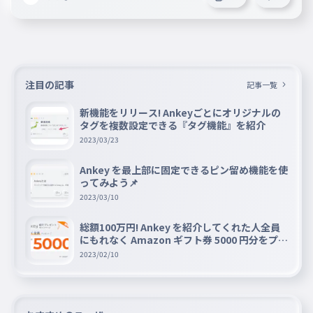
注目の記事
記事一覧
新機能をリリース! Ankeyごとにオリジナルの
タグを複数設定できる『タグ機能』を紹介
2023/03/23
Ankey を最上部に固定できるピン留め機能を使
ってみよう📌
2023/03/10
総額100万円! Ankey を紹介してくれた人全員
にもれなく Amazon ギフト券 5000 円分をプレ
ゼントキャンペーン!!
2023/02/10