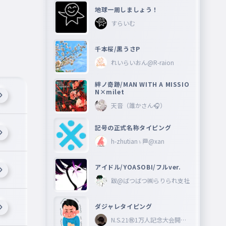
地球一周しましょう！
すらいむ
千本桜/黒うさP
れいらいおん@R-raion
絆ノ奇跡/MAN WITH A MISSIO
N×milet
天音（誰かさん🎧）
記号の正式名称タイピング
h-zhutian♄🏁@xan
アイドル/YOASOBI/フルver.
跋@ばつばつ㈱らりられ支社
ダジャレタイピング
N.S.21㊗︎1万人記念大会開催