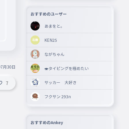
おすすめのユーザー
あまをと。
KEN25
ながちゃん
07月30日
🍣タイピングを極めたい
サッカー 大好き
7
フクサン 293n
おすすめのAnkey