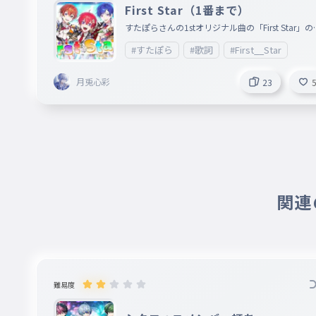
First Star（1番まで）
すたぽらさんの1stオリジナル曲の「First Star」の1
番です！
#すたぽら
#歌詞
#First__Star
月兎心彩
23
関連の
難易度