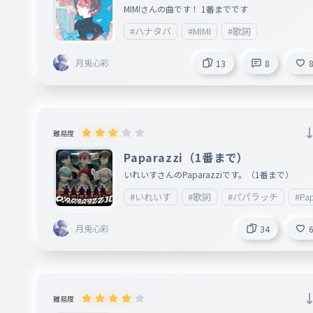
MIMIさんの曲です！ 1番までです
#ハナタバ
#MIMI
#歌詞
月兎心彩
13
8
難易度
Paparazzi（1番まで）
いれいすさんのPaparazziです。（1番まで）
#いれいす
#歌詞
#パパラッチ
#Pap
月兎心彩
34
難易度