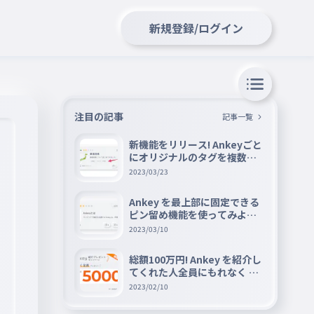
新規登録/ログイン
注目の記事
記事一覧
新機能をリリース! Ankeyごと
にオリジナルのタグを複数設
定できる『タグ機能』を紹介
2023/03/23
Ankey を最上部に固定できる
ピン留め機能を使ってみよう
📌
2023/03/10
総額100万円! Ankey を紹介し
てくれた人全員にもれなく A
mazon ギフト券 5000 円分を
2023/02/10
プレゼントキャンペーン!!