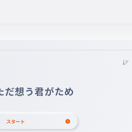
ただ想う君がため
スタート