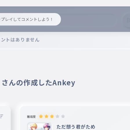
y をプレイしてコメントしよう！
メントはありません
oa さんの作成したAnkey
難易度
ただ想う君がため