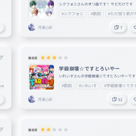
シクフォニさんのオリ曲です！ サビだけです
#シクフォニ
#歌詞
#ただ想う君が
月兎心彩
8
7
難易度
学級崩壊☆ですとろいやー
いれいすさんの学級崩壊☆ですとろいやーです
arazzi
#歌詞
#いれいす
#学級崩壊☆です
月兎心彩
6
52
難易度