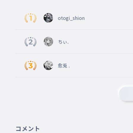
otogi_shion
ちぃ.
愈兎 .
コメント