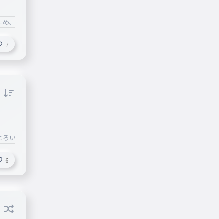
ため。
7
とろいやー
6