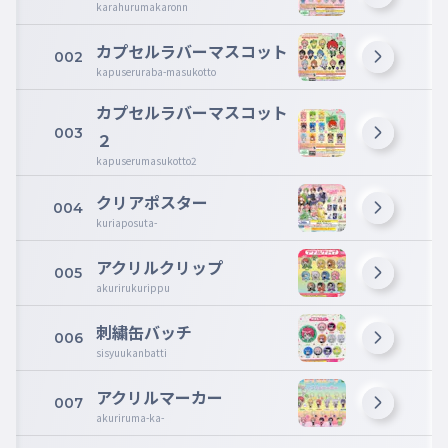
karahurumakaronn
カプセルラバーマスコット
002
kapuseruraba-masukotto
カプセルラバーマスコット
003
２
kapuserumasukotto2
クリアポスター
004
kuriaposuta-
アクリルクリップ
005
akurirukurippu
刺繍缶バッチ
006
sisyuukanbatti
アクリルマーカー
007
akuriruma-ka-