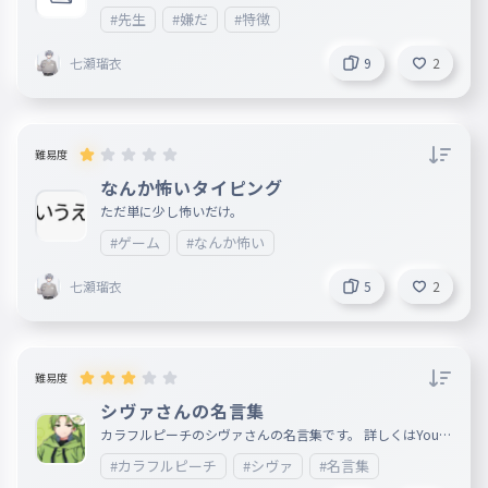
際に体験した話です。
#先生
#嫌だ
#特徴
七瀬瑠衣
9
2
難易度
なんか怖いタイピング
ただ単に少し怖いだけ。
#ゲーム
#なんか怖い
七瀬瑠衣
5
2
難易度
シヴァさんの名言集
カラフルピーチのシヴァさんの名言集です。 詳しくはYouTu
beで「カラフルピーチシヴァ名言集」で調べてください。
#カラフルピーチ
#シヴァ
#名言集