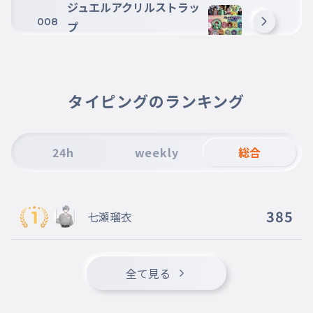
ジュエルアクリルストラッ
008
プ
zyueruakurirusutorappu
待ちぼうけ１
009
matibouke1
タイピングのランキング
待ちぼうけ２
010
matibouke2
24h
weekly
総合
マスコットチャーム１
011
masukottotya-mu1
マスコットチャーム２
012
385
七瀬瑠衣
masukottotya-mu2
コレクションフィギュア１
013
korekusyoufigyua1
全て見る
コレクションフィギュア２
014
korekusyonfigyua2