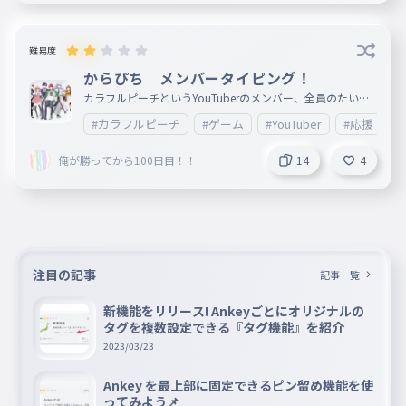
難易度
からぴち メンバータイピング！
カラフルピーチというYouTuberのメンバー、全員のたいぴ
んぐをつくりました！ フォローよろしく！ あとカラフル
#カラフルピーチ
#ゲーム
#YouTuber
#応援
ピーチの応援もね！
俺が勝ってから100日目！！
14
4
注目の記事
記事一覧
新機能をリリース! Ankeyごとにオリジナルの
タグを複数設定できる『タグ機能』を紹介
2023/03/23
Ankey を最上部に固定できるピン留め機能を使
ってみよう📌