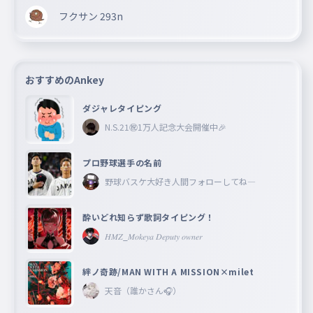
フクサン 293n
おすすめのAnkey
ダジャレタイピング
N.S.21㊗︎1万人記念大会開催中🎉
プロ野球選手の名前
野球バスケ大好き人間フォローしてね―
酔いどれ知らず歌詞タイピング！
𝐻𝑀𝑍_𝑀𝑜𝑘𝑒𝑦𝑎 𝐷𝑒𝑝𝑢𝑡𝑦 𝑜𝑤𝑛𝑒𝑟
絆ノ奇跡/MAN WITH A MISSION×milet
天音（誰かさん🎧）