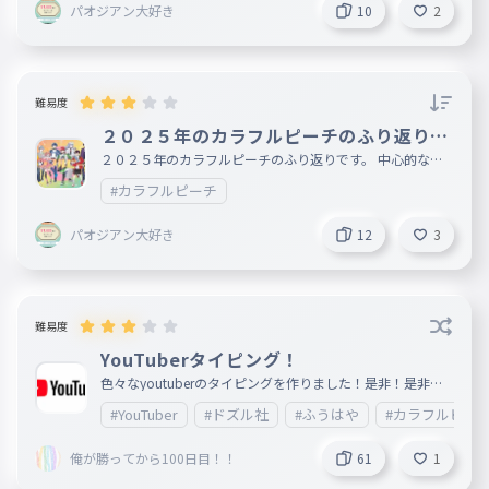
パオジアン大好き
10
2
難易度
２０２５年のカラフルピーチのふり返り！
！
２０２５年のカラフルピーチのふり返りです。 中心的なも
のはありません。間違いがあったら教えてください!!!
#カラフルピーチ
パオジアン大好き
12
3
難易度
YouTuberタイピング！
色々なyoutuberのタイピングを作りました！是非！是非！
遊んでください(^O^) これから写真とかチャンネル名付け足
#YouTuber
#ドズル社
#ふうはや
#カラフルピー
していきます！
俺が勝ってから100日目！！
61
1