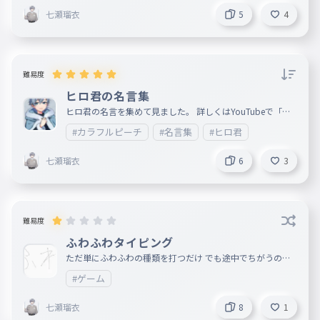
七瀬瑠衣
5
4
難易度
ヒロ君の名言集
ヒロ君の名言を集めて見ました。 詳しくはYouTubeで「カ
ラフルピーチヒロ名言集」で調べてください。
#カラフルピーチ
#名言集
#ヒロ君
七瀬瑠衣
6
3
難易度
ふわふわタイピング
ただ単にふわふわの種類を打つだけ でも途中でちがうのが
来るかも。それはあなた次第。 では行くんだ。
#ゲーム
七瀬瑠衣
8
1