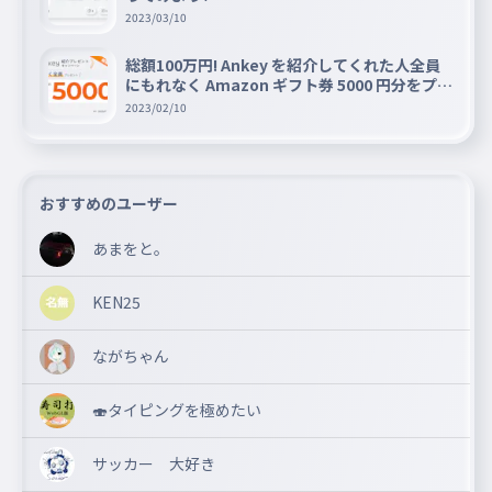
2023/03/10
総額100万円! Ankey を紹介してくれた人全員
にもれなく Amazon ギフト券 5000 円分をプレ
ゼントキャンペーン!!
2023/02/10
おすすめのユーザー
あまをと。
KEN25
ながちゃん
🍣タイピングを極めたい
サッカー 大好き