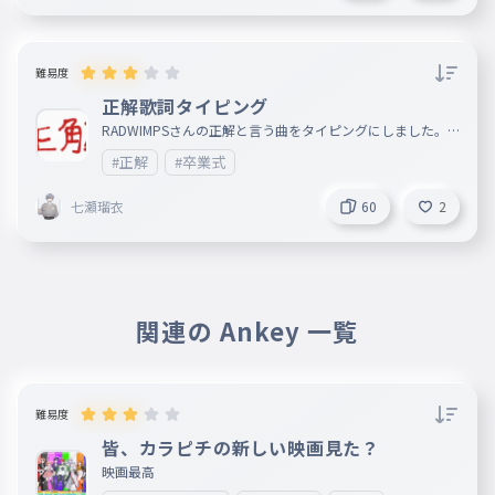
難易度
正解歌詞タイピング
RADWIMPSさんの正解と言う曲をタイピングにしました。
ちなみに今年俺が卒業式で歌う曲です。
#正解
#卒業式
七瀬瑠衣
60
2
関連の Ankey 一覧
難易度
皆、カラピチの新しい映画見た？
映画最高