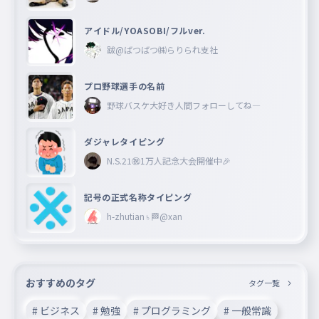
アイドル/YOASOBI/フルver.
跋@ばつばつ㈱らりられ支社
プロ野球選手の名前
野球バスケ大好き人間フォローしてね―
ダジャレタイピング
N.S.21㊗︎1万人記念大会開催中🎉
記号の正式名称タイピング
h-zhutian♄🏁@xan
おすすめのタグ
タグ一覧
# ビジネス
# 勉強
# プログラミング
# 一般常識