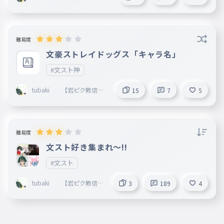
難易度
文豪ストレイドッグス「キャラ名」
#文スト神
tubaki 【岩ピク教信者
15
7
5
】
難易度
文スト好き集まれ〜!!
#文スト
tubaki 【岩ピク教信者
3
189
4
】