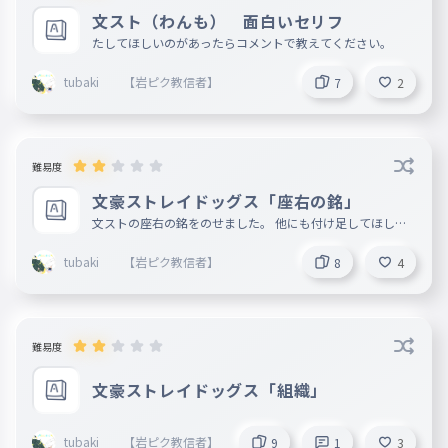
文スト（わんも） 面白いセリフ
たしてほしいのがあったらコメントで教えてください。
tubaki 【岩ピク教信者】
7
2
難易度
文豪ストレイドッグス「座右の銘」
文ストの座右の銘をのせました。 他にも付け足してほしい
のがあったらコメントで教えてください また、好きな座右
の銘もあったら教えてください （私は、僕が良ければすべ
tubaki 【岩ピク教信者】
8
4
てよしが好きです。）
難易度
文豪ストレイドッグス「組織」
tubaki 【岩ピク教信者】
9
1
3