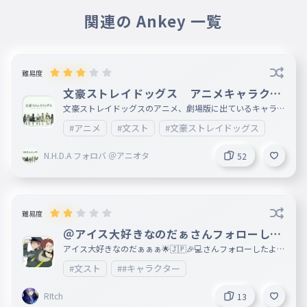
関連の Ankey 一覧
難易度
文豪ストレイドッグス アニメキャラクタ
ータイピング
文豪ストレイドッグスのアニメ、劇場版に出ているキャラク
ターの名前のタイピングです。 にわかなのでマニアックな
#アニメ
#文スト
#文豪ストレイドッグス
キャラは入ってないかもです💦 ※漫画にしかまだ出ていな
いキャラはありません
N.H.D.A フォロバ ＠アニオタ
52
難易度
＠アイス大好きなのだぁさんフォローした
よ！リクエストもみんなよろ 文スト
アイス大好きなのだぁぁぁ🌟🇯🇵🎉💻️さんフォローしたよー
！ ぜひ広めてほしいな！みんなもお願い！ うちも宣伝し
#文スト
##キャラクター
まくるし！ みんなもアイス大好きなのだぁぁぁ🌟🇯🇵🎉
💻️さんもリクエストお願い
RItch
13