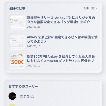
注目の記事
記事一覧
新機能をリリース! Ankeyごとにオリジナルの
タグを複数設定できる『タグ機能』を紹介
2023/03/23
Ankey を最上部に固定できるピン留め機能を使
ってみよう📌
2023/03/10
総額100万円! Ankey を紹介してくれた人全員
にもれなく Amazon ギフト券 5000 円分をプレ
ゼントキャンペーン!!
2023/02/10
おすすめのユーザー
あまをと。