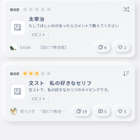
難易度
太宰治
たしてほしいのがあったらコメントで教えてください
#文スト
tubaki 【岩ピク教信者】
6
2
難易度
文スト 私の好きなセリフ
文ストで、私の好きなセリフのタイピングです。
#文スト
雪うさぎ 「岩ピク教信者
19
5
5
」