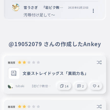
雪うさぎ 「岩ピク教信
2025年02月23日
者」
汚辱付け足して〜
@19052079 さんの作成したAnkey
難易度
文豪ストレイドッグス「異能力名」
tubaki 【岩ピク教信者
14
2
4
】
難易度