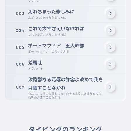
２２さい
汚れちまった悲しみに
003
よごれれちまったかなしみに
これで太宰さえいなければ
004
これでだざいさえいなければ
ポートマフィア 五大幹部
005
ポートマフィア ごだいかんぶ
荒覇吐
006
アラハバキ
汝陰鬱なる汚辱の許容よ改めて我を
目醒すことなかれ
007
なんじいんうつなるおじょくのきょようよあらためてわ
れをめざますことなかれ
タイピングのランキング