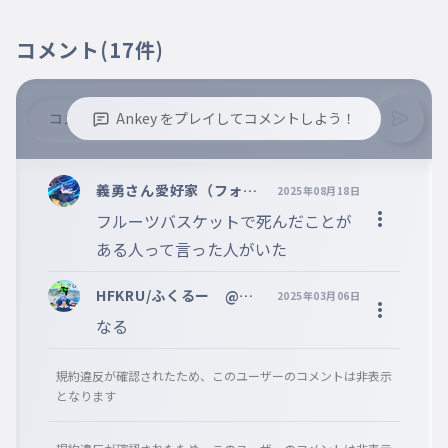
そして放課後に友達から聞いたこと
コメント
(17件)
でマジで腰抜かしました。
011
そしてほうかごにともだちからきいたことでまじでこし
ぬかしました
Ankey をプレイしてコメントしよう！
フルーツバスケットのあの女子が僕
の事を書いてたらしいです。
※誹謗中傷、不適切なコメントはお控え下さい。
012
※コメントするには、ログインが必要です。
ふるーつばすけっとのあのじょしがぼくのことをかいて
義勇さん愛好家（フォロ
2025年08月18日
たらしいです
バ絶対）
フルーツバスケットで死んだことが
※陽です
ある人って言った人がいた
「T様の誕生日」とか書いてたらし
013
いです。
HFKRU/ふくるー @ζy
2025年03月06日
tさまのたんじょうびとかかいてたらしいです
per
なる
面白いですね
014
おもしろいですね
規約違反が確認されたため、このユーザーのコメントは非表示
となります
僕はこんなKUNキッズで淫夢厨なの
に...
015