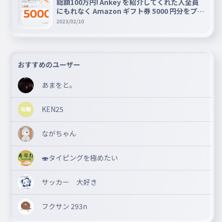
総額100万円! Ankey を紹介してくれた人全員
にもれなく Amazon ギフト券 5000 円分をプレ
ゼントキャンペーン!!
2023/02/10
おすすめのユーザー
あまをと。
KEN25
ながちゃん
🍣タイピングを極めたい
サッカー 大好き
フクサン 293n