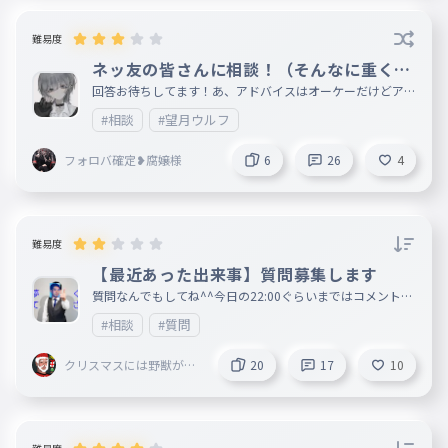
難易度
ネッ友の皆さんに相談！（そんなに重くあ
りません）
回答お待ちしてます！あ、アドバイスはオーケーだけどアン
チとか誹謗中傷NG！ 後輩くんよ、見ないでくれ あった時
#相談
#望月ウルフ
気まずいから！
フォロバ確定❥腐嬢様
6
26
4
難易度
【最近あった出来事】質問募集します
質問なんでもしてね^^今日の22:00ぐらいまではコメントす
ぐ返せるよ コメントで質問してくれれば答えます。 基本何
#相談
#質問
でも答えます。 タイピングの内容はまた相談です。 出来れ
ばアドバイスください。 気分悪くなるんだったらブラウザ
バック推奨だね、言うまでもない。 ちょっと自己満と思わ
クリスマスには野獣がみ
20
17
10
れるｶﾓ あと多分もうすぐ休止します。1日以上やってなかっ
んなの家に来る
たら引退か休止と思ってください。