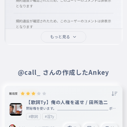
規約違反が確認されたため、このユーザーのコメントは非表示
ぼくはこんなkunきっずでいんむちゅうなのに
となります
でも学校では隠してるけどね
まあええわ 質問ください
016
規約違反が確認されたため、このユーザーのコメントは非表示
まあええわしつもんください
となります
基本何でも答えます
もっと見る
017
あめぇ↑!りかんどっく
2025年03月06日
きほんなんでもこたえます
@σ＠☕💊
Q何歳(個人情報なので答えたくない
こうちょうそうちょうもうちょうぼ
場合は答えなくておk)
018
うちょう
こうちょうそうちょうもうちょうぼうちょう
@call_ さんの作成したAnkey
あめぇ↑!りかんどっく
2025年03月06日
関連付ける
@σ＠☕💊
019
活動休止するん？🥲
かんれんづける
ラタトゥイユ
規約違反が確認されたため、このユーザーのコメントは非表示
難易度
020
となります
らたとぅいゆ
【歌詞Ty】俺の人権を返せ / 田所浩二
打ちづらくねこれ
黙秘権を使います。 ＿＿＿＿＿＿＿＿＿＿＿＿＿＿＿ ボー
カル:田所浩二 ギター:田所浩二 ベース:田所浩二 ドラム:田所
HFKRU/ふくるー @ζy
2025年03月05日
#歌詞
#淫Ty
浩二
per
退会しないなら何でもいいや((殴