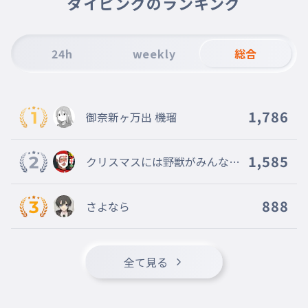
タイピングのランキング
ともだちもたまにおれのことをtさまっていうんです
※Tはにこふぁすのイニシャル
K-POP好きの女子も言ってくるし、
24h
weekly
総合
もうせいしんが。
008
k-popずきのじょしもいってくるしもうせいしんが
※あのフルーツバスケットの女子も含みます
1,786
御奈新ヶ万出 機瑠
友達に「なんで様付けされてるの?
」って聞かれた時マジで気まずすぎ
009
1,585
クリスマスには野獣がみんなの
る。
家に来る
ともだちになんでさまづけされてるのってきかれたとき
まじできまずすぎる
888
さよなら
そんで、今日(3/5)学校の授業で僕
はもうすぐ卒業なので今までの学校
生活の事を書
010
全て見る
そんできょうがっこうのじゅぎょうでぼくはもうすぐそ
つぎょうなのでいままでのがっこうせいかつのことをか
こうっていうじゅぎょうがあったんですよ
こうっていう授業があったんですよ。