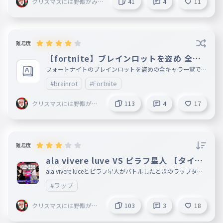
クリスマスには野獣がみん
41
4
11
なの家に来る
HFKRU/ふくるー @ζy
2025年03月05日
per
わーい(?)
難易度
規約違反が確認されたため、このユーザーのコメントは非表示
【fortnite】ブレインロットを盗め 全キ
となります
ャラ一覧
フォートナイトのブレインロットを盗めの全キャラ一覧です
。 ＿＿＿＿＿＿＿＿＿＿＿＿＿＿＿＿＿＿＿＿＿＿＿＿＿
#brainrot
#Fortnite
＿＿＿＿＿＿＿＿＿＿＿＿＿＿＿＿＿＿＿＿＿＿＿＿＿＿＿
HFKRU/ふくるー @ζy
2025年03月05日
＿＿＿ 11/18 作成
per
Ｑ(?)．退会しないで( ；∀；)
クリスマスには野獣がみ
113
4
17
んなの家に来る
規約違反が確認されたため、このユーザーのコメントは非表示
となります
難易度
ala vivere luve VS ピラフ星人 【タイピ
ぷらおす＠ごらー( ´∀
2025年03月05日
ング】
ala vivere luceとピラフ星人がバトルしたときのラップタイ
｀)
Q,こうちょうそうちょうもうちょう
ピングです。 放送禁止用語はタイピングしなくていいです
#ラップ
。
ぼうちょうは打ちやすいですか？
クリスマスには野獣がみ
103
3
18
んなの家に来る
恋暖＃🎀🩷🌈🏹💘
2025年03月05日