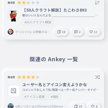
難易度
【50人クラフト解説】たこわさ893
根はいい人なんだよな ＿＿＿＿＿＿＿＿＿＿＿＿＿＿＿＿
＿＿＿＿＿＿＿＿＿＿ ID:TACOWASA_893 その他の呼称:89
#50人クラフト解説
3(はちきゅうさん・ヤクザ),たこわさヤクザ,絵本 設定上の
本名:田中六雄 スキンモデル:コジコジ(たこわさ)→【いっく
ん】 生年月日:1999年4月 年齢:25歳 出身:九州 初参加:300人
クリスマスには野獣がみん
18
2
11
クラフト(2021年) 採用日(tmp):2021年1月13日 採用日(正式
なの家に来る
):2021年12月25日 採用理由:たこわさの補充 勢力(スーパー):
たこわさ 所属グループ:ペニガキ組 第4回人気投票:16位(396
票) Twitter: https://x.com/tacowasa_893
関連の Ankey 一覧
難易度
ユーザー名とアイコン変えようかな
コメントでおしえてね 用語→ユーザー名ナンバー タイピン
グテキスト→ユーザー名候補 説明文→アイコンナンバー 添
#アイコン変更
#相談
付画像→アイコン候補画像
໑赤いリボン🎀✰＠toriproZ＠Blossoms
10
4