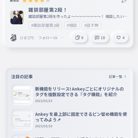
難易度
雑談部屋第2段！
雑談部屋第2段を作ったよ〜〜〜〜〜〜〜〜！ 相談したい時
や話したいときは、雑談部屋第2段に来てね〜〜！ フォロー
#雑談部屋第2段
#相談
#話す時
・コメント・いいねもよろしく！
ひまぴち フォローok @
6
18
4
関係者募集中♪@学園募集
中♪
注目の記事
記事一覧
新機能をリリース! Ankeyごとにオリジナルの
タグを複数設定できる『タグ機能』を紹介
2023/03/23
Ankey を最上部に固定できるピン留め機能を使
ってみよう📌
2023/03/10