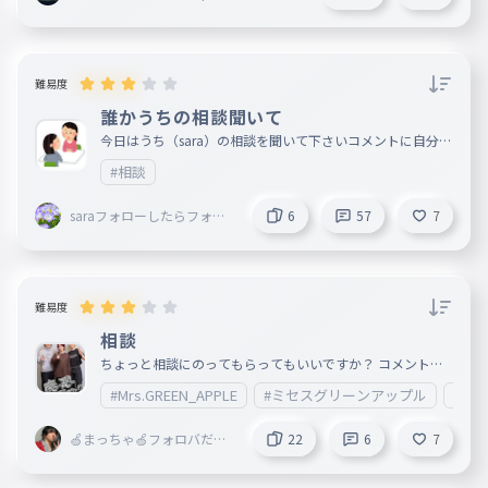
副＠marisa＠ribbon創@mugenn
難易度
誰かうちの相談聞いて
今日はうち（sara）の相談を聞いて下さいコメントに自分の
相談あれば書いてください
#相談
saraフォローしたらフォロ
6
57
7
ー返します‼
難易度
相談
ちょっと相談にのってもらってもいいですか？ コメントで
教えてね！2025/12/0413:26更新しました！
#Mrs.GREEN_APPLE
#ミセスグリーンアップル
#ミ
🍏まっちゃ🍏フォロバだか
22
6
7
らフォローしてぇーJAM'S大
歓迎（フォロー）