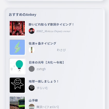
おすすめのAnkey
酔いどれ知らず歌詞タイピング！
𝐻𝑀𝑍_𝑀𝑜𝑘𝑒𝑦𝑎 𝐷𝑒𝑝𝑢𝑡𝑦 𝑜𝑤𝑛𝑒𝑟
佐渡ヶ島タイピング
わさび
日本の元号【大化〜令和】
zsrtrgh
地球一周しましょう！
すらいむ
山手線
舞浜〜(フォロバ)