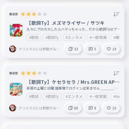
🍫ふわふわちょ
ｗ
これーと☁️🍫 （ふ
わちょこ）
難易度
規約違反が確認されたため、このユーザーのコメントは非表示
【歌詞Ty】メズマライザー / サツキ
となります
久々にプロセカしたらハマっちゃった... だから歌詞Tyはプ
ロセカ収録の曲が多くなるかも ＿＿＿＿＿＿＿＿＿＿＿＿
#歌詞
#歌詞Ty
#エンタメ
#一般常識
#雑学
＿＿＿＿＿＿＿＿＿＿＿＿＿＿＿＿＿＿＿＿＿＿＿＿＿＿＿
＿＿＿
クリスマスには野獣がみん
33
5
19
なの家に来る
難易度
【歌詞Ty】ケセラセラ / Mrs.GREEN APP
LE
来週の土曜と日曜 諸事情でログイン出来ません ＿＿＿＿＿
＿＿＿＿＿＿＿＿＿＿＿＿＿＿＿＿＿＿＿＿＿＿
#歌詞
#歌詞Ty
#エンタメ
#一般常識
#Nicofas
クリスマスには野獣がみん
68
8
16
なの家に来る