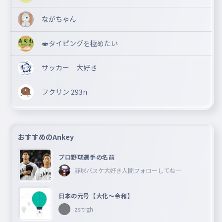
ダイダイダイダイダイキライになっ
ながちゃん
た？
054
ダイダイダイダイダイキライになった
🍣タイピングを極めたい
あァ百害あって一利ナシNothing Not see
あァ百害あって一利ナシNothing N
サッカー 大好き
ot see
055
あァひゃくがいあっていちりナシnothing not see
フクサン 293n
もしタラレバ並べてもニコチンだし
もしタラレバ並べてもニコチンだし
056
もしタラレバならべてもニコチンだし
おすすめのAnkey
I miss youって近付いた結末は凡ミス凡ミス
プロ野球選手の名前
I miss youって近付いた結末は凡ミ
野球バスケ大好き人間フォローしてね―
ス凡ミス
057
i miss youってちかづいたけつまつはぼんミスぼんミス
日本の元号【大化〜令和】
センキュー反面教師
zsrtrgh
センキュー反面教師