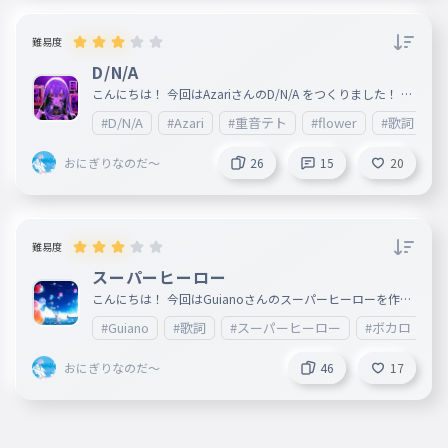
もしタラレバ並べてもニコチンだし
難易度
もしタラレバ並べてもニコチンだし
D/N/A
029
もしタラレバならべてもニコチンだし
こんにちは！ 今回はAzariさんのD/N/A をつくりました！ 癖
I miss youって近付いた結末は凡ミス凡ミス
になるのでぜひ聞いてみてください！ ＿＿＿＿＿＿＿＿＿
#D/N/A
#Azari
#重音テト
#flower
#歌詞
＿＿＿＿＿＿＿＿＿＿＿＿＿＿＿＿＿＿＿＿＿＿＿＿＿＿＿
I miss youって近付いた結末は凡ミ
＿＿＿＿＿＿＿＿＿＿＿＿＿＿＿＿＿＿ 2025.3.28 公開 作
詞:Azari 作曲:Azari 編曲:Azari
ス凡ミス
おにぎりなのだ～
26
15
20
030
i miss youってちかづいたけつまつはぼんミスぼんミス
センキュー反面教師
センキュー反面教師
難易度
031
センキューはんめんきょうし
スーパーヒーロー
後味 一生消えてくんないわ
こんにちは！ 今回はGuianoさんのスーパーヒーローを作り
ました！ 癖になるのでぜひ聞いてみてください！ ＿＿＿＿
#Guiano
#歌詞
#スーパーヒーロー
#ボカロ
#I
＿＿＿＿＿＿＿＿＿＿＿＿＿＿＿＿＿＿＿＿＿＿＿＿＿＿＿
後味 一生消えてくんないわ
＿＿＿＿＿＿＿＿＿＿＿＿＿＿＿＿＿＿＿＿＿＿＿ Guiano
032
あとあじいっしょうきえてくんないわ
feat. IA 2019.11.27 リリース 作詞：Guiano 作曲：Guiano
おにぎりなのだ～
46
17
よしよしいい子ね
よしよしいい子ね
033
よしよしいいこね