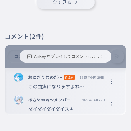
全て見る
切り離せない関係
014
きりはなせないかんけい
逸らしてしまいたいわ
コメント
(2件)
逸らしてしまいたいわ
015
そらしてしまいたいわ
これは所謂ヘイトスピーチ
Ankey をプレイしてコメントしよう！
これは所謂ヘイトスピーチ
016
これはいわゆるヘイトスピーチ
※誹謗中傷、不適切なコメントはお控え下さい。
匿名性の声明を生命に載せてんだ
※コメントするには、ログインが必要です。
おにぎりなのだ～
作成者
2025年04月26日
匿名性の声明を生命に載せてんだ
この曲癖になりますよね～
017
とくめいせいのせいめいをせいめいにのせてんだ
鳴り止まないサイレン近づく度に痙攣
あさめ🦈🍌〜メンバー募
2025年04月26日
集中残り4人〜 ＠faste
ダイダイダイダイスキ
鳴り止まないサイレン近づく度に痙
st@vertex
攣
018
なりやまないサイレンちかづくたびにけいれん