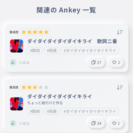
笑顔振り撒きパラパラいい子ね
関連の Ankey 一覧
笑顔振り撒きパラパラいい子ね
034
えがおふりまきパラパラいいこね
だけどだけどその本性は？
難易度
ダイダイダイダイダイキライ 歌詞二番
だけどだけどその本性は？
035
だけどだけどそのほんしょうは
#歌詞
#雨良
#ダイダイダイダイダイキライ
善悪の区別も付かないの？笑はぁ。
シエル
27
2
善悪の区別も付かないの？はぁ。
036
ぜんあくのくべつもつかないのはぁ
減点方式で取り巻く環境に巻かれて
難易度
減点方式で取り巻く環境に巻かれて
ダイダイダイダイダイキライ
037
げんてんほうしきでとりまくかんきょうにまかれて
ちょっと前だけど作る
生涯、痛い！痛い！痛い！も聞かれないわ！っ
て
#歌詞
#雨良
#ダイダイダイダイダイキライ
生涯、痛い！痛い！痛い！も聞かれ
シエル
34
1
ないわ！って
038
しょうがいいたいいたいいたいもきかれないわって