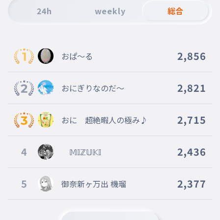
｢憎たらしい！｣｢痛々しい！｣
24h
weekly
総合
009
にくたらしいいたいたしい
無視出来ないのが一層
無視出来ないのが一層
2,856
おぱ～る
010
むしできないのがいっそう
腹立たしい苛立たしい
2,821
おにぎりなのだ～
腹立たしい苛立たしい
011
はらだたしいいらだたしい
そろそろ飽きた自画自賛に
2,715
おに 超絶暇人の極み♪
そろそろ飽きた自画自賛に
012
そろそろあきたじがじさんに
4
2,436
𝕄𝕀ℤ𝕌𝕂𝕀
ライクの反対はアパシー≒繋がれた証
ライクの反対はアパシー≒繋がれた
5
2,377
御奈新ヶ万出 機瑠
証
013
ライクのはんたいはアパシーにあいこーるつながれたあ
かし
切り離せない関係