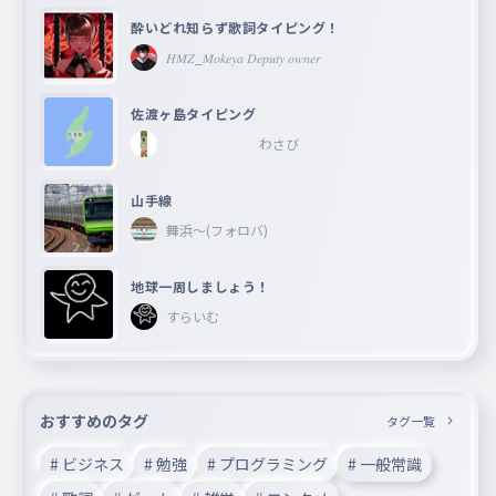
058
センキューはんめんきょうし
酔いどれ知らず歌詞タイピング！
後味一生消えてくんないわ
𝐻𝑀𝑍_𝑀𝑜𝑘𝑒𝑦𝑎 𝐷𝑒𝑝𝑢𝑡𝑦 𝑜𝑤𝑛𝑒𝑟
後味一生消えてくんないわ
059
あとあじいっしょうきえてくんないわ
佐渡ヶ島タイピング
全部全部アンタのせいだ
わさび
山手線
舞浜〜(フォロバ)
地球一周しましょう！
すらいむ
おすすめのタグ
タグ一覧
# ビジネス
# 勉強
# プログラミング
# 一般常識