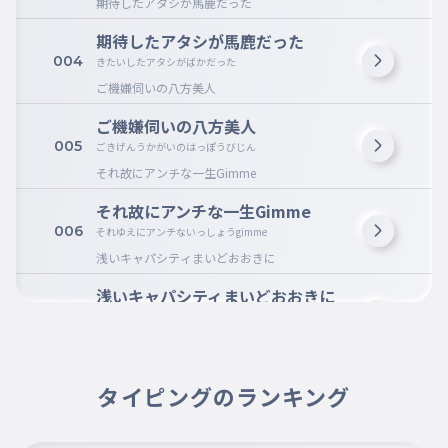
期待したアタシが馬鹿だった
期待したアタシが馬鹿だった
004
きたいしたアタシがばかだった
ご機嫌伺いの八方美人
ご機嫌伺いの八方美人
005
ごきげんうかがいのはっぽうびじん
それ故にアンチな一生Gimme
それ故にアンチな一生Gimme
006
それゆえにアンチないっしょうgimme
浅いキャパシティまいどおおきに
浅いキャパシティまいどおおきに
007
あさいキャパシティまいどおおきに
つまるとこ人生ずっと地味
つまるとこ人生ずっと地味
タイピングのランキング
008
つまるとこじんせいずっとじみ
｢憎たらしい！｣｢痛々しい！｣