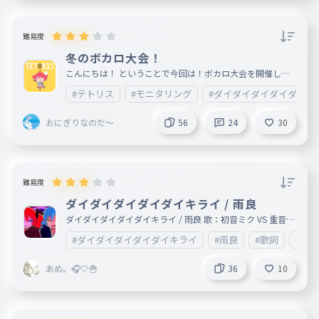
当然の報いにクラっちゃった
難易度
当然の報いにクラっちゃった
冬のボカロ大会！
039
とうぜんのむくいにクラっちゃった
こんにちは！ ということで今回は！ボカロ大会を開催しま
人は鏡なんです
す！ ボカロのサビの歌詞Tyの大会です！ 2025年に流行った
#テトリス
#モニタリング
#ダイダイダイダイダイキ
ボカロのサビタイピングします！ 景品もあるので頑張って
人は鏡なんです
ください！ ＿＿＿＿＿＿＿＿＿＿＿＿＿＿＿＿＿＿＿＿＿
＿＿＿＿＿＿＿＿＿＿＿＿＿＿＿＿＿＿＿＿＿＿＿＿＿＿＿
040
ひとはかがみなんです
おにぎりなのだ～
56
24
30
＿＿＿＿＿＿ 曲順 1.テトリス/柊マグネタイト 2.モニタリン
グ/DECO*27 3.ダイダイダイダイダイキライ/雨良 4.お返事
実のところ依存は両辺です
まだカナ💦❓おじさん構文😁❗️/吉本おじさん 5.いますぐすぐ
輪廻/なきそ 6.テレパシ/DECO*27 7.サイエンス/MIMI ＿＿＿
実のところ依存は両辺です
＿＿＿＿＿＿＿＿＿＿＿＿＿＿＿＿＿＿＿＿＿＿＿＿＿＿＿
041
＿＿＿＿＿＿＿＿＿＿＿＿＿＿＿＿＿＿＿＿＿＿＿＿ 景品
じつのところいぞんはりょうへんです
難易度
1位…フォロー&いいね5個 2位…いいね5個 3位…いいね3個
シャットダウンしても付き纏う
3000点以上…いいね3個 ＿＿＿＿＿＿＿＿＿＿＿＿＿＿＿
ダイダイダイダイダイキライ / 雨良
＿＿＿＿＿＿＿＿＿＿＿＿＿＿＿＿＿＿＿＿＿＿＿＿＿＿＿
ダイダイダイダイダイキライ / 雨良 歌：初音ミク VS 重音テ
＿＿＿＿＿＿＿＿＿＿＿＿ 期間 2025/12/6～2025/12/31で
シャットダウンしても付き纏う
ト 誤字脱字はコメントへ 右手中指を怪我して絆創膏の状態
す！ 結果は2026/1/1に公開するタイピングで発表します！
#ダイダイダイダイダイキライ
#雨良
#歌詞
#初
042
でこのスコアは頑張ったほう（？）
シャットダウンしてもつきまとう
己の弱さが不甲斐ない
あめ。🎧️🤍🍟
36
10
己の弱さが不甲斐ない
043
おのれのよわさがふがいない
全部全部アンタのせいって