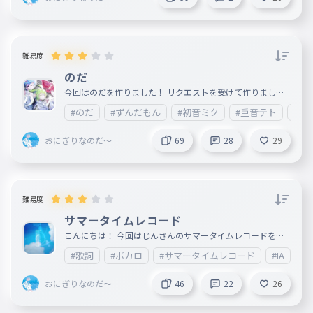
雨良
脳内も予測不能故に
024
のうないもよそくふのうゆえに
解解解解解は無い
難易度
解解解解解は無い
のだ
025
かいかいかいかいかいはない
今回はのだを作りました！ リクエストを受けて作りました
！ 最後まで行けたら超神！ ミスなどはコメントで。 また次
どうだい？アタシのコトアナタ
#のだ
#ずんだもん
#初音ミク
#重音テト
#歌
回！ ＿＿＿＿＿＿＿＿＿＿＿＿＿＿＿＿＿＿＿＿＿＿＿＿
＿＿＿＿＿＿＿ 配信/発売日：2023/11/06 作詞：大漠波新
どうだい？アタシのコトアナタ
作曲：大漠波新 feat.ずんだもん、初音ミク、重音テト
おにぎりなのだ～
69
28
29
026
どうだいアタシのコトアナタ
ダイダイダイダイダイキライになった？
ダイダイダイダイダイキライになっ
難易度
た？
027
サマータイムレコード
ダイダイダイダイダイキライになった
こんにちは！ 今回はじんさんのサマータイムレコードを作
あァ百害あって一利ナシNothing Not see
りました！ ぜひ聴いてみてください ＿＿＿＿＿＿＿＿＿＿
#歌詞
#ボカロ
#サマータイムレコード
#IA
＿＿＿＿＿＿＿＿＿＿＿＿＿＿＿＿＿＿＿＿＿＿＿＿＿＿＿
＿＿＿＿＿＿＿＿＿＿＿＿＿＿＿＿＿ 2013/9/03 リリース
あァ百害あって一利ナシNothing N
作詞：じん 作曲：じん
おにぎりなのだ～
46
22
26
ot see
028
あァひゃくがいあっていちりナシnothig not see