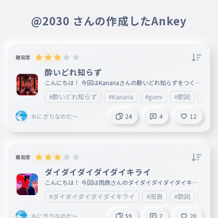
赤信号にずっと従順です。
@2030 さんの作成したAnkey
赤信号にずっと従順です。
019
あかしんごうにずっとじゅうじゅんです
大体アナタのコトアタシ
難易度
大体アナタのコトアタシ
酔いどれ知らず
020
だいたいアナタのコトアタシ
こんにちは！ 今回はKanariaさんの酔いどれ知らずをつくり
ダイダイダイダイダイキライ
ました！ 癖になるのでぜひ聞いてみてください！ ＿＿＿＿
#酔いどれ知らず
#Kanaria
#gumi
#歌詞
#ボ
＿＿＿＿＿＿＿＿＿＿＿＿＿＿＿＿＿＿＿＿＿＿＿＿＿＿＿
ダイダイダイダイダイキライ
＿＿＿＿＿＿＿＿＿＿＿＿＿＿＿＿＿＿＿＿＿＿＿ 2022.5.
2 公開 作詞:Kanaria 作曲:Kanaria
021
ダイダイダイダイダイキライ
おにぎりなのだ～
24
4
12
OMG情けない最早
OMG情けない最早
022
omgなさけないもはや
難易度
バイバイバイバイバイしたい
ダイダイダイダイダイキライ
こんにちは！ 今回は雨良さんのダイダイダイダイダイキラ
バイバイバイバイバイしたい
イをつくりました！ めっちゃ癖になるのでぜひ聞いてみて
023
#ダイダイダイダイダイキライ
#雨良
#歌詞
#ボ
バイバイバイバイバイしたい
ください！ ＿＿＿＿＿＿＿＿＿＿＿＿＿＿＿＿＿＿＿＿＿
＿＿＿＿＿＿＿＿＿＿＿＿＿＿＿＿＿＿＿＿＿＿＿＿＿＿＿
脳内も予測不能故に
＿＿＿＿＿＿ 2025.3.15 リリース 作詞:雨良 作曲:雨良 編曲:
おにぎりなのだ～
59
2
20