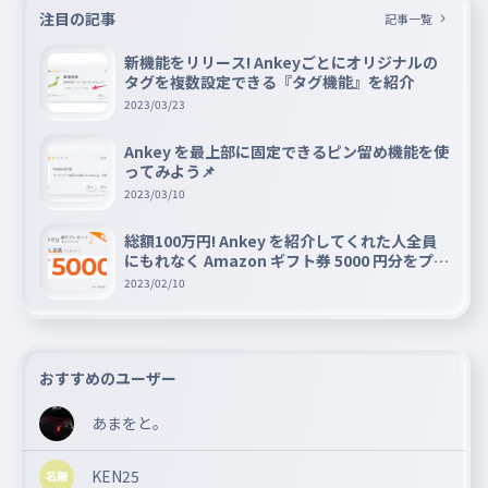
OMG情けない最早
注目の記事
記事一覧
OMG情けない最早
新機能をリリース! Ankeyごとにオリジナルの
049
omgなさけないもはや
タグを複数設定できる『タグ機能』を紹介
バイバイバイバイバイしたい
2023/03/23
バイバイバイバイバイしたい
Ankey を最上部に固定できるピン留め機能を使
050
バイバイバイバイバイしたい
ってみよう📌
脳内も予測不能故に
2023/03/10
脳内も予測不能故に
総額100万円! Ankey を紹介してくれた人全員
051
のうないもよそくふのうゆえに
にもれなく Amazon ギフト券 5000 円分をプレ
ゼントキャンペーン!!
解解解解解は無い
2023/02/10
解解解解解は無い
052
かいかいかいかいかいはない
どうだい？アタシのコトアナタ
おすすめのユーザー
どうだい？アタシのコトアナタ
あまをと。
053
どうだいアタシのコトアナタ
ダイダイダイダイダイキライになった？
KEN25