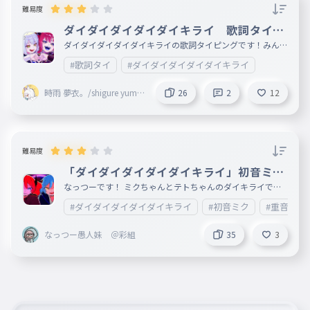
難易度
全部全部アンタのせいって
ダイダイダイダイダイキライ 歌詞タイピ
044
ング
ぜんぶぜんぶアンタのせいって
ダイダイダイダイダイキライの歌詞タイピングです！みんな
はボカロだったら何が好き？コメントでいってくれれば歌詞
反吐が出るくらいに止まんないわ
#歌詞タイ
#ダイダイダイダイダイキライ
タイピング作ります！ 歌詞タイピング以外でもリクエスト
だったら何でも受け付けますので！（ものにもよるけど、、
反吐が出るくらいに止まんないわ
、）
時雨 夢衣。/shigure yume
26
2
12
045
へどがでるくらいにとまんないわ
✧* 🍈🔥🈂️ 元しずえ。
時雨愛衣とペア画中
いっその事切り離せた方が楽なのにな
いっその事切り離せた方が楽なのに
難易度
な
046
「ダイダイダイダイダイキライ」初音ミク
いっそのこときりはなせたほうがらくなのにな
VS重音テト
なっつーです！ ミクちゃんとテトちゃんのダイキライです
大体アナタのコトアタシ
（略すな） 一回友達と原キーでカラオケチャレンジしまし
#ダイダイダイダイダイキライ
#初音ミク
#重音テト
たが、結果は惨敗です✩ 一番だけです
大体アナタのコトアタシ
なっつー愚人妹 ＠彩組
35
3
047
だいたいアナタのコトアタシ
ダイダイダイダイダイキライ
ダイダイダイダイダイキライ
048
ダイダイダイダイダイキライ