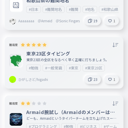
和歌山県の難関地名
#日本
#難関地名
#難関
#地名
#和歌山県
Aaaaaaaa ＠Armeid ＠Sonic Fingers
19
1
難易度
東京23区タイピング
東京23区の全区をなるべく早く正確に打ちましょう。
#勉強
#一般常識
#東京
#東京23区
ひがしさど/higashi
23
1
難易度
Armaid腕試し（Armaidのメンバーは絶
対やって！）
どーも、Armaidというタイパーチームを立ち上げたスーパ
ーグレートと申します。 今回は、Armaidの腕試しタイピン
#プログラミング
#勉強
#ビジネス
#ゲーム
#A
グを作ったので、プレイしてください。 別にいけなくても