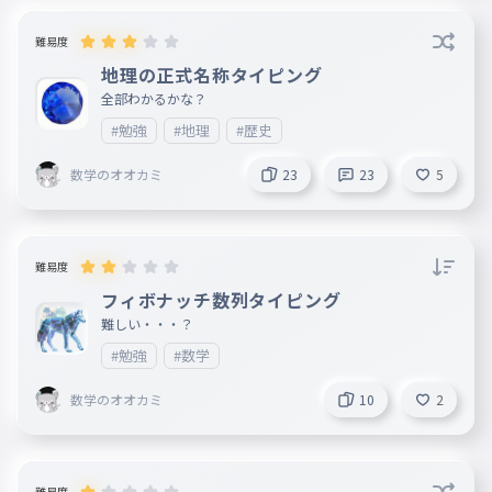
難易度
地理の正式名称タイピング
全部わかるかな？
#勉強
#地理
#歴史
数学のオオカミ
23
23
5
難易度
フィボナッチ数列タイピング
難しい・・・？
#勉強
#数学
数学のオオカミ
10
2
難易度