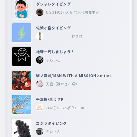
ダジャレタイピング
N.S.21㊗︎1万人記念大会開催中🎉
佐渡ヶ島タイピング
わさび
地球一周しましょう！
すらいむ
絆ノ奇跡/MAN WITH A MISSION×milet
天音（誰かさん🎧）
千本桜/黒うさP
れいらいおん@R-raion
ゴジラタイピング
えいさん