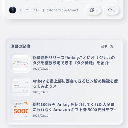
良いけど、スコア1300位いってほしいかな... Armaidのメン
バーはやってください！（必ず） では、頑張って！
スーパーグレート @toriproZ @Armed創
9
8
設者
注目の記事
記事一覧
新機能をリリース! Ankeyごとにオリジナルの
タグを複数設定できる『タグ機能』を紹介
2023/03/23
Ankey を最上部に固定できるピン留め機能を使
ってみよう📌
2023/03/10
総額100万円! Ankey を紹介してくれた人全員
にもれなく Amazon ギフト券 5000 円分をプレ
ゼントキャンペーン!!
2023/02/10