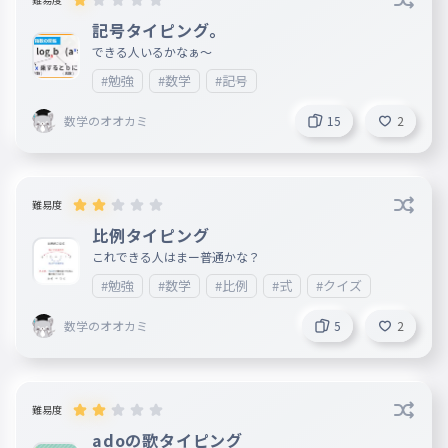
記号タイピング。
できる人いるかなぁ〜
#勉強
#数学
#記号
数学のオオカミ
15
2
難易度
比例タイピング
これできる人はまー普通かな？
#勉強
#数学
#比例
#式
#クイズ
数学のオオカミ
5
2
難易度
adoの歌タイピング