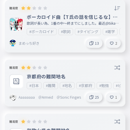
難易度
ボーカロイド曲【T氏の話を信じるな】歌
詞1番(中〜終)
歌詞が長い為、1番の中〜終までにしました。最近@tiikawa
_loveが歌うようになってきたので、 あとカラオケ🎤もこれ
#ボーカロイド
#歌詞
#タイピング
#雑学
#エ
歌ったことあるのでこれにしました。歌詞が長いので、文字
が間違えてしまっているところが複数あると思います。ご了
承ください。 何ありましたら、情報が入り次第ここに載せ
まめっち好き
13
2
ますので、ご了承ください。次回は2番目以降を制作します
。すごいと思ったら❤をお願いします。皆様の御感想等楽し
みに待っております。 妹垢:http://ankey.io/@tiikawa_love
難易度
京都府の難関地名
#日本
#難関
#地名
#京都府
#勉強
#ビジネ
Aaaaaaaa ＠Armeid ＠Sonic Fingers
25
1
難易度