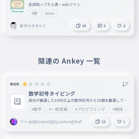
全部知ってたら真・adoファン
#歌
#Ado
数学のオオカミ
49
6
4
関連の Ankey 一覧
難易度
数学記号タイピング
自分が厳選した1000以上の数学記号から20個を厳選して選
びました！
#雑学
#一般常識
#プログラミング
#勉強
#ビ
ワイ-фI@toriproβ@Quantum@WaF
20
1