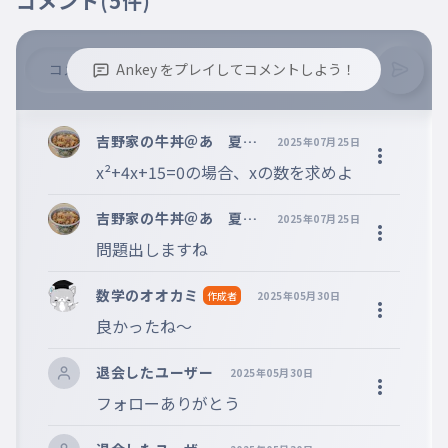
コメント
(5件)
Ankey をプレイしてコメントしよう！
※誹謗中傷、不適切なコメントはお控え下さい。
※コメントするには、ログインが必要です。
吉野家の牛丼＠あ 夏休
2025年07月25日
み復帰!?
x²+4x+15=0の場合、xの数を求めよ
吉野家の牛丼＠あ 夏休
2025年07月25日
み復帰!?
問題出しますね
数学のオオカミ
作成者
2025年05月30日
良かったね〜
退会したユーザー
2025年05月30日
フォローありがとう