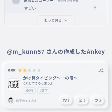
退会したユーザー
2025年05月30日
すごい

良いね
もっと見る
@m_kunn57 さんの作成したAnkey
難易度
かけ算タイピング〜一の段〜
これはできると思うよ
#勉強
#数学
数学のオオカミ
9
2
2