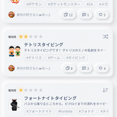
有名なメガシンカポケモンをタイピングします！ 🎮️👾🧬
#ポケモン
#ポケットモンスター
#ZA
#メガシン
寿司が好きな人🍣🤤 ⭐️♪
12
1
5
難易度
テトリスタイピング
テトリスタイピングです！ テトリスのミノの名前をタイピ
ングします！ 🎮️
#テトリス
#ゲーム
#タイピング
寿司が好きな人🍣🤤 ⭐️♪
8
2
4
難易度
フォートナイトタイピング
バスから降りるところから、ビクロイまでの流れをタイピン
グします！ 🚍️🪂🔫🧱👑✨️
#フォートナイト
#Fortnite
#フォトナ
#タイピン