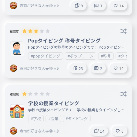
寿司が好きな人🍣🤤 ⭐️♪
9
3
14
難易度
Popタイピング 称号タイピング
Popタイピングの称号のタイピングです！ Popタイピング
の称号をタイピングします！🍿💻️🥇🥈🥉
#popタイピング
#ポップコーン
#称号
#タイピン
寿司が好きな人🍣🤤 ⭐️♪
23
2
10
難易度
学校の授業タイピング
学校の授業タイピングです！ 学校の授業をタイピングしま
す！ 無い授業があったらコメントで教えてくれると嬉しい
#学校
#授業
#タイピング
です！🏫
寿司が好きな人🍣🤤 ⭐️♪
14
6