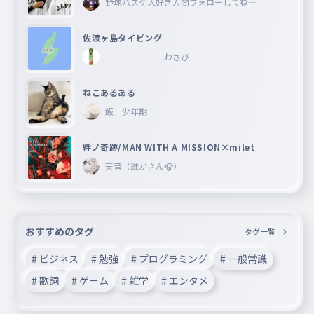
野球バスケ大好き人間フォローしてね―
佐渡ヶ島タイピング
わさび
ねこあるある
飯 少年期
絆ノ奇跡/MAN WITH A MISSION×milet
天音（誰かさん🎧）
おすすめのタグ
タグ一覧
# ビジネス
# 勉強
# プログラミング
# 一般常識
# 歌詞
# ゲーム
# 雑学
# エンタメ