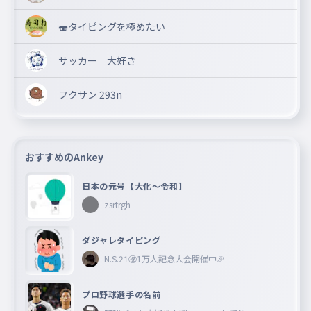
🍣タイピングを極めたい
サッカー 大好き
フクサン 293n
おすすめのAnkey
日本の元号【大化〜令和】
zsrtrgh
ダジャレタイピング
N.S.21㊗︎1万人記念大会開催中🎉
プロ野球選手の名前