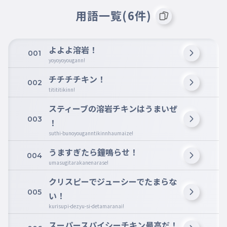
用語一覧(6件)
よよよ溶岩！
001
yoyoyoyougann!
チチチチキン！
002
titititikinn!
スティーブの溶岩チキンはうまいぜ
003
！
suthi-bunoyouganntikinnhaumaize!
うますぎたら鐘鳴らせ！
004
umasugitarakanenarase!
クリスピーでジューシーでたまらな
005
い！
kurisupi-dezyu-si-detamaranai!
スーパースパイシーチキン最高だ！