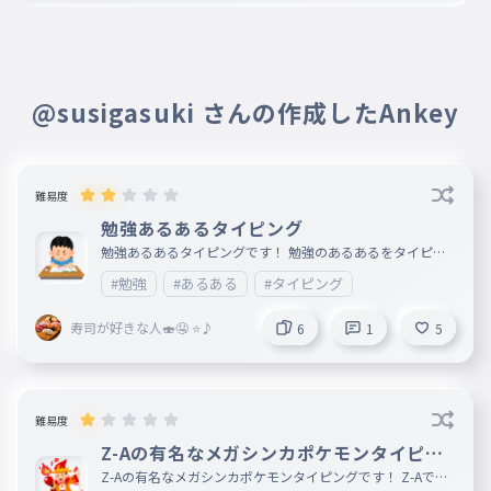
@susigasuki さんの作成したAnkey
難易度
勉強あるあるタイピング
勉強あるあるタイピングです！ 勉強のあるあるをタイピン
グします！ 📝
#勉強
#あるある
#タイピング
寿司が好きな人🍣🤤 ⭐️♪
6
1
5
難易度
Z-Aの有名なメガシンカポケモンタイピン
グ
Z-Aの有名なメガシンカポケモンタイピングです！ Z-Aでの