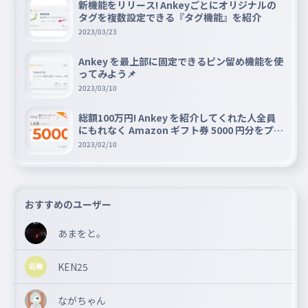
新機能をリリース! Ankeyごとにオリジナルの
タグを複数設定できる『タグ機能』を紹介
2023/03/23
Ankey を最上部に固定できるピン留め機能を使
ってみよう📌
2023/03/10
総額100万円! Ankey を紹介してくれた人全員
にもれなく Amazon ギフト券 5000 円分をプレ
ゼントキャンペーン!!
2023/02/10
おすすめのユーザー
あまをと。
KEN25
ながちゃん