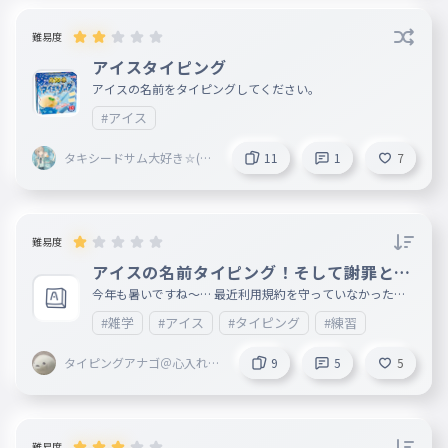
難易度
アイスタイピング
アイスの名前をタイピングしてください。
#アイス
タキシードサム大好き⛦(♡
11
1
7
ω♡ ) ~♪（フォロバするよ
）
難易度
アイスの名前タイピング！そして謝罪とこ
れからの方針
今年も暑いですね〜… 最近利用規約を守っていなかったな
…と思いました。 運営の皆さん、色々なユーザーへ（特にJ
#雑学
#アイス
#タイピング
#練習
aku@ζyper@xan、タイピング勢） 利用規約を守れなくてす
みませんでした。これからは心を入れ替えてタイピングを楽
しく、上達してもらえるようなタイピングを作っていきます
タイピングアナゴ＠心入れ替
9
5
5
。 これからもこういうのをバンバン出していくので応援と
えて頑張る
チャンスをお願いします。
難易度