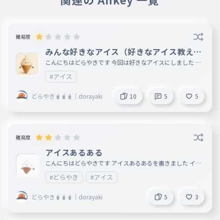
難易度
みんな好きなアイス（好きなアイス教えて
くれたら載せます！）
こんにちはどらやきです 今回は好きなアイスにしました も
しよかったらコメントで〇〇が好きってコメントしてね！
#アイス
□イラスト ai □前回のankey https://ankey.io/wordbook
s/d4r5p9i9io6g02uuoulg □次回のankey されて嫌なこと
どらやき🧋🧋🧋｜dorayaki
10
5
5
難易度
アイスあるある
こんにちはどらやきです アイスあるあるを書きました イラ
スト どらやき🧋🧋🧋｜dorayaki
#どらやき
#アイス
どらやき🧋🧋🧋｜dorayaki
5
3