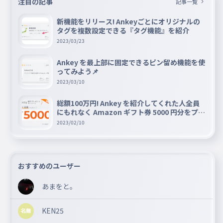
注目の記事
記事一覧
新機能をリリース! Ankeyごとにオリジナルの
タグを複数設定できる『タグ機能』を紹介
2023/03/23
Ankey を最上部に固定できるピン留め機能を使
ってみよう📌
2023/03/10
総額100万円! Ankey を紹介してくれた人全員
にもれなく Amazon ギフト券 5000 円分をプレ
ゼントキャンペーン!!
2023/02/10
おすすめのユーザー
あまをと。
KEN25