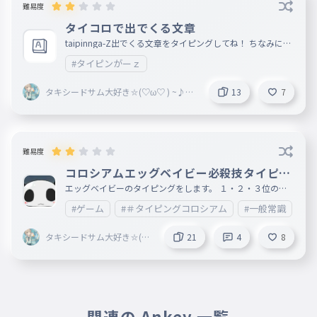
難易度
タイコロで出でくる文章
taipinnga-Z出でくる文章をタイピングしてね！ ちなみに今
のランクをコメントで教えてね！ うちは、ｚ４！ 文章＝htt
#タイピンがーｚ
ps://typingerz.com/colosseum
タキシードサム大好き⛦(♡ω♡ ) ~♪（
13
7
フォロバするよ）
難易度
コロシアムエッグベイビー必殺技タイピン
グ
エッグベイビーのタイピングをします。 １・２・３位の人
はコメントします!🤗 短いですが、がんばってください！。
#ゲーム
#＃タイピングコロシアム
#一般常識
#
😆 ぜひやってください！。 短すぎるので関係ないのも入れ
てます！
タキシードサム大好き⛦(♡
21
4
8
ω♡ ) ~♪（フォロバするよ
）
関連の Ankey 一覧