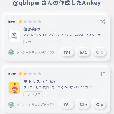
@qbhpw さんの作成したAnkey
難易度
体の部位
体の部位をタイピングしていきます ちなみにピスタチオさ
んの、アイデアです！ピスタチオさんありがとうございまし
#体
た！😆
タキシードサム大好き⛦(♡ω
9
1
8
♡ ) ~♪（フォロバするよ）
難易度
テトリス（１番）
フォローして 歌詞はあってるのかな？わかんない！
#テトリス
タキシードサム大好き⛦(♡ω
7
9
8
♡ ) ~♪（フォロバするよ）