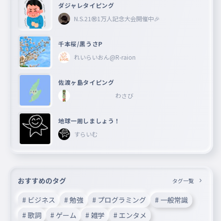
ダジャレタイピング
N.S.21㊗︎1万人記念大会開催中🎉
千本桜/黒うさP
れいらいおん@R-raion
佐渡ヶ島タイピング
わさび
地球一周しましょう！
すらいむ
おすすめのタグ
タグ一覧
# ビジネス
# 勉強
# プログラミング
# 一般常識
# 歌詞
# ゲーム
# 雑学
# エンタメ