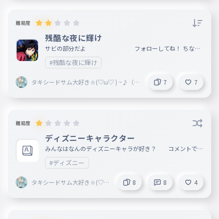
難易度
残酷な夜に輝け
サビの部分だよ フォローしてね！ ちなみ
にレオパよいしょ・・さんはまじの友達だよ！ フォローし
#残酷な夜に輝け
てあげてね！
タキシードサム大好き⛦(♡ω♡ ) ~♪（フ
7
7
ォロバするよ）
難易度
ディズニーキャラクター
みんなはなんのディズニーキャラが好き？ コメントで教
えてね！ ちなみにうちはベイマックスと、スティッチが好
#ディズニー
き！
タキシードサム大好き⛦(♡ω
8
8
4
♡ ) ~♪（フォロバするよ）