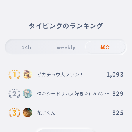
010
イチゴアイス
ソーダアイス
011
ソーダアイス
タイピングのランキング
24h
weekly
総合
1,093
ピカチュウ大ファン！
829
タキシードサム大好き⛦(♡ω♡ ) ~
♪（フォロバするよ）
825
花子くん