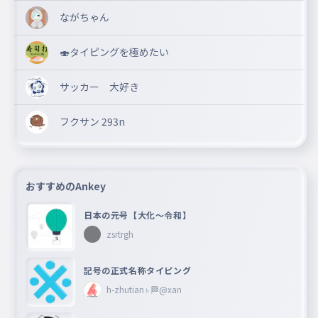
ながちゃん
🍣タイピングを極めたい
サッカー 大好き
フクサン 293n
おすすめのAnkey
日本の元号【大化〜令和】
zsrtrgh
記号の正式名称タイピング
h-zhutian♄🏁@xan