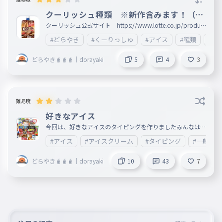
クーリッシュ種類 ※新作含みます！（20
25年）
クーリッシュ公式サイト https://www.lotte.co.jp/product
s/brand/coolish/
#どらやき
#くーりっしゅ
#アイス
#種類
#雑
どらやき🧋🧋🧋｜dorayaki
5
4
3
難易度
好きなアイス
今回は、好きなアイスのタイピングを作りましたみんなは何
のアイスがすきですか？コメントで教えてください。
#アイス
#アイスクリーム
#タイピング
#一般常識
どらやき🧋🧋🧋｜dorayaki
10
43
7