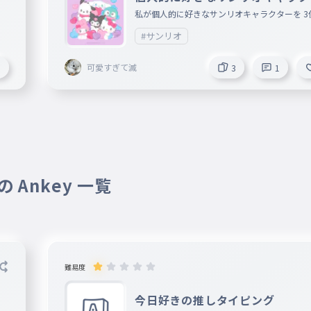
ー
私が個人的に好きなサンリオキャラクターを 3
でのランキングにしたよー みんなが好きなサ
#サンリオ
キャラクターを コメントで教えてね
可愛すぎて滅
3
3
1
 Ankey 一覧
難易度
今日好きの推しタイピング