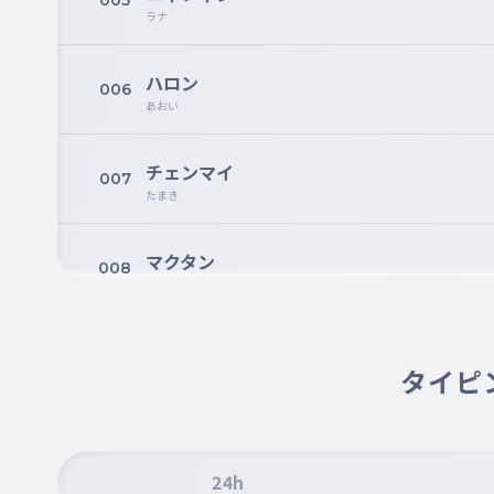
005
ラナ
ハロン
006
あおい
チェンマイ
007
たまき
マクタン
008
ひな
ハロン
009
タイピ
もんた
24h