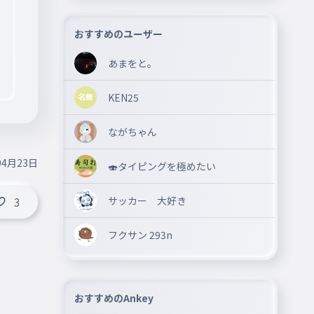
おすすめのユーザー
あまをと。
KEN25
ながちゃん
04月23日
🍣タイピングを極めたい
サッカー 大好き
3
フクサン 293n
おすすめのAnkey