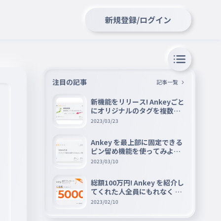
新規登録/ログイン
注目の記事
記事一覧
新機能をリリース! Ankeyごと
にオリジナルのタグを複数設
定できる『タグ機能』を紹介
2023/03/23
Ankey を最上部に固定できる
ピン留め機能を使ってみよう
📌
2023/03/10
総額100万円! Ankey を紹介し
てくれた人全員にもれなく A
mazon ギフト券 5000 円分を
2023/02/10
プレゼントキャンペーン!!