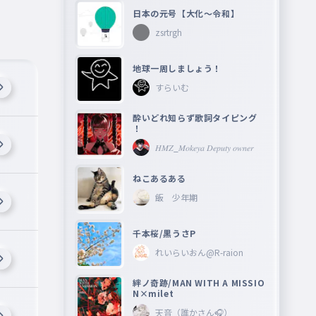
日本の元号【大化〜令和】
zsrtrgh
地球一周しましょう！
すらいむ
酔いどれ知らず歌詞タイピング
！
𝐻𝑀𝑍_𝑀𝑜𝑘𝑒𝑦𝑎 𝐷𝑒𝑝𝑢𝑡𝑦 𝑜𝑤𝑛𝑒𝑟
ねこあるある
飯 少年期
千本桜/黒うさP
れいらいおん@R-raion
絆ノ奇跡/MAN WITH A MISSIO
N×milet
天音（誰かさん🎧）