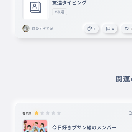
友達タイピング
#友達
可愛すぎて滅
2
4
関連の
難易度
今日好きプサン編のメンバー