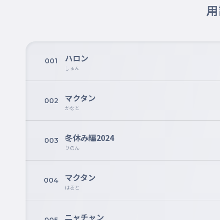
用
ハロン
001
しゅん
マクタン
002
かなと
冬休み編2024
003
りのん
マクタン
004
はると
ニャチャン