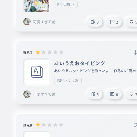
#今日好き
可愛すぎて滅
9
2
難易度
あいうえおタイピング
あいうえおタイピングを作ったよ！ 作るのが簡単
った！！！！ これ簡単すぎたかなコメントで教え
#あいうえお
！！！！！！！！
可愛すぎて滅
5
6
難易度