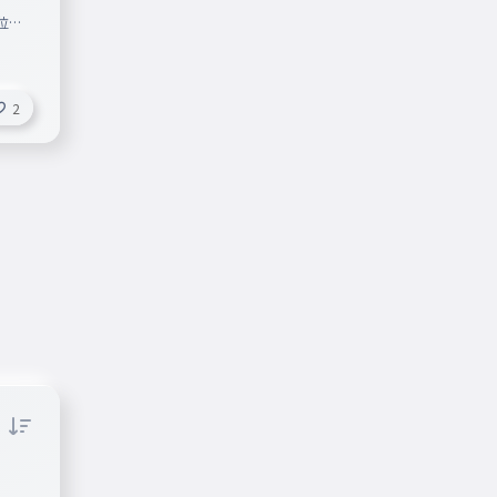
位ま
ンリオ
2