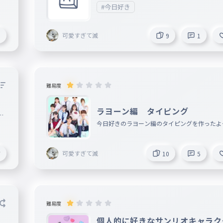
#今日好き
可愛すぎて滅
5
9
1
難易度
ラヨーン編 タイピング
だ
今日好きのラヨーン編のタイピングを作ったよ
て
可愛すぎて滅
7
10
5
難易度
個人的に好きなサンリオキャラク