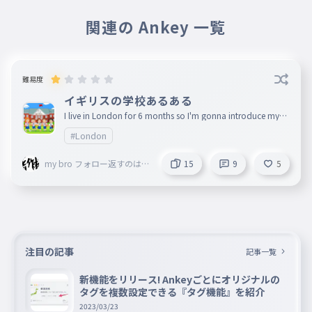
関連の Ankey 一覧
難易度
イギリスの学校あるある
I live in London for 6 months so I'm gonna introduce mysel
f to school 今日は時間なくて表紙の絵描けなかった…ごん
#London
なちゃい！
my bro フォロー返すのは当
15
9
5
たり前っぽいので返します
ね
注目の記事
記事一覧
新機能をリリース! Ankeyごとにオリジナルの
タグを複数設定できる『タグ機能』を紹介
2023/03/23