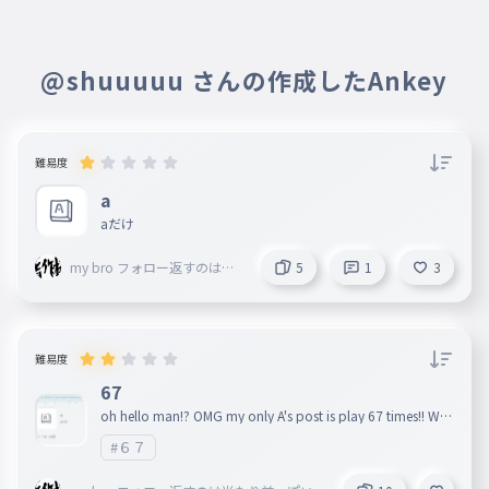
けろけろ蛙けろけろみけろけろ
5月07日
家帰るkerokeroフォロバ確定
めちゃくちゃニーハオて言われる
@shuuuuu さんの作成したAnkey
だぜ!!
けろけろ蛙けろけろみけろけろ
5月07日
家帰るkerokeroフォロバ確定
そういえばミスターゴドゥウィンラ
だぜ!!
難易度
ップしてたねww
a
aだけ
規約違反が確認されたため、このユーザーのコメントは非表示
となります
my bro フォロー返すのは当
5
1
3
たり前っぽいので返しますね
難易度
67
oh hello man!? OMG my only A's post is play 67 times!! WTF
!!!! Yo don't report me for nothing bro. I didn't said bad w
#６７
ord...NEVER!!!!!!!!