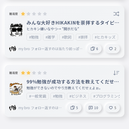
難易度
みんな大好きHIKAKINを崇拝するタイピン
グ
ヒカキン嫌いなやつ→ ”開示だな”
#勉強
#雑学
#歌詞
#崇拝
#ヒカキッズ
my bro フォロー返すのは当たり前っぽ
6
2
いので返しますね
難易度
99％勉強が成功する方法を教えてくだせぇ
。教えてくれた人を全員フォローします。
勉強ができないのでやり方教えてくだせぇよぉ。
#一般常識
#勉強
#ビジネス
#プログラミング
my bro フォロー返すのは当
5
10
5
たり前っぽいので返します
ね