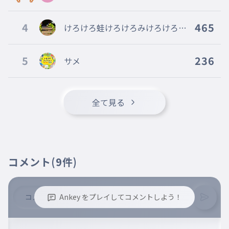
日本製の商品を珍しそうに見てる
012
wow
4
465
けろけろ蛙けろけろみけろけろ家
前、親戚からもらったシャーペン盗まれた
帰るkerokeroフォロバ確定だぜ!!
ミームが全部海外
5
236
サメ
013
atarimae
伝わるのブレインロットぐらい
中国はクソだと思ってる
全て見る
014
sonnawakenai
中国に五年住んでたけどスマホを盗まれたこと
もない（悪口言われたりもないよ！）
学校にお菓子の持ち込みOK
015
snack
コメント
(9件)
休み時間にみんな食ってる
Ankey をプレイしてコメントしよう！
※誹謗中傷、不適切なコメントはお控え下さい。