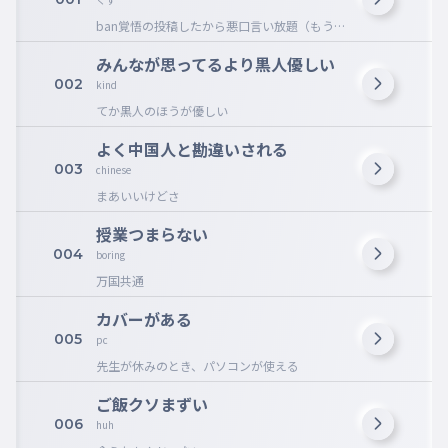
ban覚悟の投稿したから悪口言い放題（もうな
にしてもBAN確定w）
みんなが思ってるより黒人優しい
002
kind
てか黒人のほうが優しい
よく中国人と勘違いされる
003
chinese
まあいいけどさ
授業つまらない
004
boring
万国共通
カバーがある
005
pc
先生が休みのとき、パソコンが使える
ご飯クソまずい
006
huh