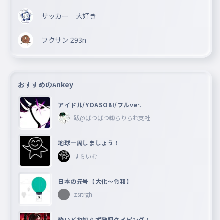
サッカー 大好き
フクサン 293n
おすすめのAnkey
アイドル/YOASOBI/フルver.
跋@ばつばつ㈱らりられ支社
地球一周しましょう！
すらいむ
日本の元号【大化〜令和】
zsrtrgh
酔いどれ知らず歌詞タイピング！