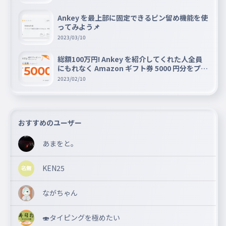
Ankey を最上部に固定できるピン留め機能を使
ってみよう📌
2023/03/10
総額100万円! Ankey を紹介してくれた人全員
にもれなく Amazon ギフト券 5000 円分をプレ
ゼントキャンペーン!!
2023/02/10
おすすめのユーザー
あまをと。
KEN25
ながちゃん
🍣タイピングを極めたい