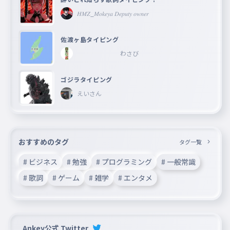
𝐻𝑀𝑍_𝑀𝑜𝑘𝑒𝑦𝑎 𝐷𝑒𝑝𝑢𝑡𝑦 𝑜𝑤𝑛𝑒𝑟
佐渡ヶ島タイピング
わさび
ゴジラタイピング
えいさん
おすすめのタグ
タグ一覧
# ビジネス
# 勉強
# プログラミング
# 一般常識
# 歌詞
# ゲーム
# 雑学
# エンタメ
Ankey公式 Twitter