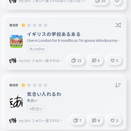
my bro フォロー返すのは当たり前っぽい
10
ので返しますね
難易度
イギリスの学校あるある
I live in London for 6 months so I'm gonna introduce mysel
f to school 今日は時間なくて表紙の絵描けなかった…ごん
#London
なちゃい！
my bro フォロー返すのは当
15
9
5
たり前っぽいので返します
ね
難易度
気合い入れるわ
気合い
#気合い
my bro フォロー返すのは当
7
4
3
たり前っぽいので返しますね