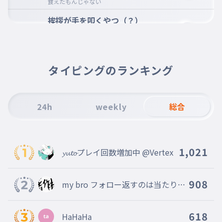
食えたもんじゃない
挨拶が手を叩くやつ（？）
007
tataku
伝わる？w
学校クソでかい
タイピングのランキング
008
dekai
前の学校が小さすぎたのかも
終業式の日先生がラップする
24h
weekly
総合
009
ya ya yo yo
でも言ってる意味よくわからん（はやすぎて）
女子は授業中にスクイーズ触ってる
1,021
𝔂𝓾𝓽𝓸プレイ回数増加中 @Vertex
010
yaba
なんか小籠包のやつ
908
my bro フォロー返すのは当たり前
授業中トイレに行けない
っぽいので返しますね
011
moreru
行けるけどトイレパスっていうのが必要
618
HaHaHa