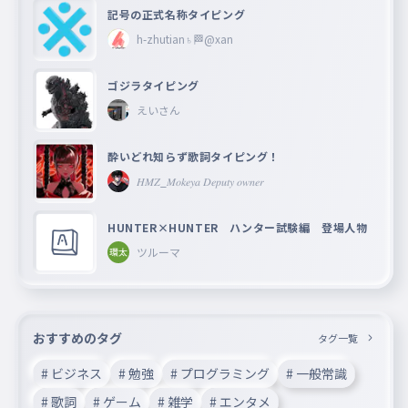
記号の正式名称タイピング
h-zhutian♄🏁@xan
ゴジラタイピング
えいさん
酔いどれ知らず歌詞タイピング！
𝐻𝑀𝑍_𝑀𝑜𝑘𝑒𝑦𝑎 𝐷𝑒𝑝𝑢𝑡𝑦 𝑜𝑤𝑛𝑒𝑟
HUNTER×HUNTER ハンター試験編 登場人物
ツルーマ
おすすめのタグ
タグ一覧
# ビジネス
# 勉強
# プログラミング
# 一般常識
# 歌詞
# ゲーム
# 雑学
# エンタメ