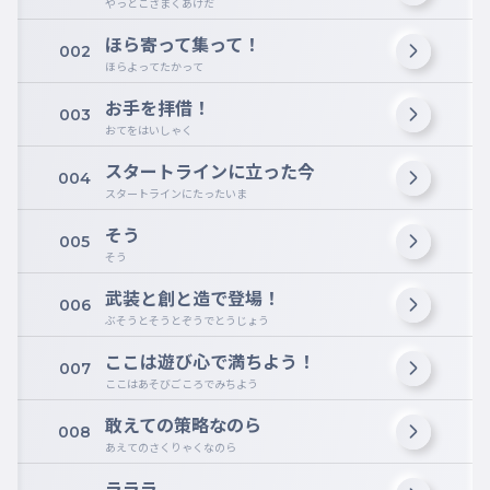
やっとこさまくあけだ
ほら寄って集って！
002
ほらよってたかって
お手を拝借！
003
おてをはいしゃく
スタートラインに立った今
004
スタートラインにたったいま
そう
005
そう
武装と創と造で登場！
006
ぶそうとそうとぞうでとうじょう
ここは遊び心で満ちよう！
007
ここはあそびごころでみちよう
敢えての策略なのら
008
あえてのさくりゃくなのら
ラララ