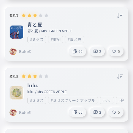
難易度
青と夏
青と夏 / Mrs . GREEN APPLE
#ミセス
#歌詞
#青と夏
ℝ𝕒𝕜𝕚🍏
60
2
5
難易度
lulu.
lulu. / Mrs.GREEN APPLE
#ミセス
#ミセスグリーンアップル
#lulu.
#歌詞
ℝ𝕒𝕜𝕚🍏
60
2
5