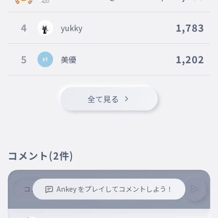
パッパッパッ
Z）】
017
パッパッパッ
4
1,783
yukky
晴れた町に
018
はれたまちに
5
1,202
美優
チャプチャプチャプ
019
チャプチャプチャプ
雨の心
020
全て見る
あめのこころ
独りじゃないと否定できるように
021
ひとろじゃないとひていできるように
僕は探すんだ
022
コメント
(2件)
ぼくはさがすんだ
Ankey をプレイしてコメントしよう！
※誹謗中傷、不適切なコメントはお控え下さい。