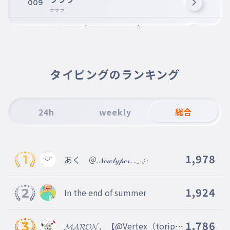
009
ラララ
一人でも多くのマヌケが居るなら
010
ひとりでもおおくのマヌケがいるなら
正すことから始めましょう
011
ただすことからはじめましょう
タイピングのランキング
幸せな時間を
012
しあわせなじかんを
24h
weekly
総合
どれだけ過ごせるかは…
013
どれだけすごせるかは
微々たるものでも
014
1,978
あく ＠𝒩ℯ𝓌𝓉𝓎𝓅ℯ𝓇𓂃 𓈒𓏸
びびたるものでも
愛に気づけるか
015
あいにきづけるか
1,924
In the end of summer
さぁ試されよう
016
さあためされよう
1,786
𝓜𝓐𝓡𝓞𝓝．【@Vertex（toripro