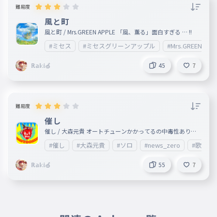
難易度
風と町
風と町 / Mrs.GREEN APPLE 「風、薫る」面白すぎる … !!
#ミセス
#ミセスグリーンアップル
#Mrs.GREEN_APP
ℝ𝕒𝕜𝕚🍏
45
7
難易度
催し
催し / 大森元貴 オートチューンかかってるの中毒性ありす
ぎる… 過去最高に好きです泣
#催し
#大森元貴
#ソロ
#news_zero
#歌詞
ℝ𝕒𝕜𝕚🍏
55
7