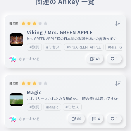
関連の Ankey 一覧
難易度
Viking / Mrs. GREEN APPLE
Mrs. GREEN APPLE様の日本語の歌詞をほかの言語っぽく歌
っていることで有名(知らんけど)な楽曲 ARENA TOUR 2023
#歌詞
#ミセス
#Mrs.GREEN_APPLE
#Mrs._GREE
"NOAH no HAKOBUNE" でも披露されたこの Viking ですが
ライブ映像を見た私は「この曲はNOAH no HAKOBUNEのた
めに作られてんじゃね？」と思うぐらい ライブのストーリ
さまーおいる
49
1
ーのイメージと曲風が一致していましたね。 アルバム Attitu
de リリース 2019年 アーティスト Mrs. GREEN APPL
E ジャンル Japanese Rock 、 J-POP
難易度
Magic
これリリースされたの３年前か... 時の流れは速いですねぇ
～ たしかこの曲はコカコーラのキャンペーンのテーマソ
#歌詞
#Magic
#ミセス
ングだったはずです。が、この曲が神曲なら何でもいいです
今日の朝ごはん しょくぱんうぃずはにー ◇ルール ・ハイ
フン以外の記号は打たない ・アルファベットがあったらす
さまーおいる
80
4
1
べて小文字 ・楽しみましょう ※Tyに関しまして不備等ござ
いましたら、コメントお願いします。文句や侮辱も一部受け
付けております。 ※₂ ごめんなさい 少し長くなりすぎまし