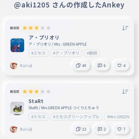
@aki1205 さんの作成したAnkey
難易度
ア・プリオリ
ア・プリオリ / Mrs . GREEN APPLE
#ミセス
#ア・プリオリ
#歌詞
ℝ𝕒𝕜𝕚🍏
49
6
4
難易度
StaRt
StaRt / Mrs.GREEN APPLE つくりとちゅう
#ミセス
#ミセスグリーンアップル
#Mrs.GREEN_APP
ℝ𝕒𝕜𝕚🍏
22
2
7