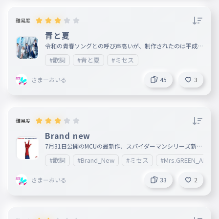
た ２パートくらいに分ければよかったです(-_-;)
難易度
青と夏
令和の青春ソングとの呼び声高いが、制作されたのは平成と
いうちょっと複雑な事情を持つこの名曲をお届けします ち
#歌詞
#青と夏
#ミセス
なみに、私はこの頃のミセスのアー写がかなり好きなので、
サムネにしときます ◇本日のルール ・記号はハイフン以外
打たない ・楽曲制作関係者に感謝する 今日の朝ごはん し
さまーおいる
45
3
ょくぱんうぃずばたー
難易度
Brand new
7月31日公開のMCUの最新作、スパイダーマンシリーズ新た
な3部作の1作目「スパイダーマン ブランド・ニュー・デ
#歌詞
#Brand_New
#ミセス
#Mrs.GREEN_APPLE
イ」の主題歌であります ◇ルール ・ハイフン以外の記号は
打たない ・アルファベットはすべて小文字 ・頑張ろう
さまーおいる
33
2