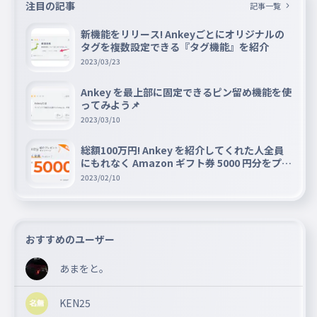
注目の記事
記事一覧
新機能をリリース! Ankeyごとにオリジナルの
タグを複数設定できる『タグ機能』を紹介
2023/03/23
Ankey を最上部に固定できるピン留め機能を使
ってみよう📌
2023/03/10
総額100万円! Ankey を紹介してくれた人全員
にもれなく Amazon ギフト券 5000 円分をプレ
ゼントキャンペーン!!
2023/02/10
おすすめのユーザー
あまをと。
KEN25