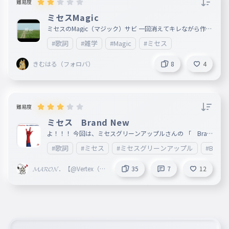
難易度
ミセスMagic
ミセスのMagic（マジック）サビ 一回消えてキレながら作っ
たのでいいねお願いします
#歌詞
#雑学
#Magic
#ミセス
きむはる（フォロバ）
8
4
難易度
ミセス Brand New
よ！！！ 今回は、ミセスグリーンアップルさんの 「 Bran
dNew 」 でございますぅ。 この楽曲は、 映画『スパイダ
#歌詞
#ミセス
#ミセスグリーンアップル
#Brand
ーマン：ブランド・ニュー・デイ』（2026年7月31日公開
）の日本版主題歌 となっておりますぅ。 マーベル・スタジ
オ社長のケヴィン・ファイギや映画の制作陣、監督らと 直
𝓜𝓐𝓡𝓞𝓝．【@Vertex（to
35
7
12
接会話を重ねて制作されたそう。 大切な人を守るために孤
riproZ）】
独な世界で戦うピーター・パーカー（スパイダーマン）の心
情に寄り添った、 切なくも爽快でアップビートな楽曲に仕
上がっているようです。 これでミセスレコ大4連覇だな（？
）M!LKとかもありそうやけど いいねとフォロー( ｀・∀・´)
ﾉﾖﾛｼｸ