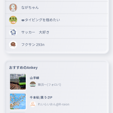
ながちゃん
🍣タイピングを極めたい
サッカー 大好き
フクサン 293n
おすすめのAnkey
山手線
舞浜〜(フォロバ)
千本桜/黒うさP
れいらいおん@R-raion