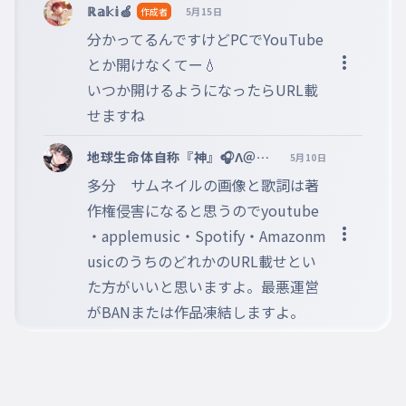
※コメントするには、ログインが必要です。
ℝ𝕒𝕜𝕚🍏
作成者
5月15日
分かってるんですけどPCでYouTube
とか開けなくてー💧

いつか開けるようになったらURL載
せますね
地球生命体自称『神』🎧Λ＠xa
5月10日
n @Vertex本部 @faste
多分　サムネイルの画像と歌詞は著
st 副リーダー
作権侵害になると思うのでyoutube
・applemusic・Spotify・Amazonm
usicのうちのどれかのURL載せとい
た方がいいと思いますよ。最悪運営
がBANまたは作品凍結しますよ。