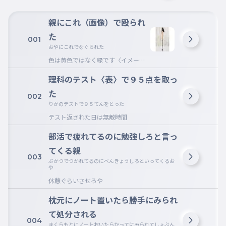
親にこれ（画像）で殴られ
た
001
おやにこれでなぐられた
色は黄色ではなく緑です〈イメー
ジ〉
理科のテスト〈表〉で９５点を取っ
た
002
りかのテストで９５てんをとった
テスト返された日は無敵時間
部活で疲れてるのに勉強しろと言っ
てくる親
003
ぶかつでつかれてるのにべんきょうしろといってくるお
や
休憩ぐらいさせろや
枕元にノート置いたら勝手にみられ
て処分される
004
まくらもとにノートおいたらかってにみられてしょぶん