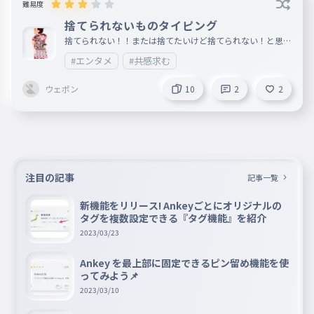
難易度
捨てられないものタイピング
捨てられない！！または捨てたいけど捨てられない！と思う
ものをタイピングにしてみました！ やってくれてありがと
#エンタメ
#共感求む
ぴょん！
ウェポン
10
2
2
注目の記事
記事一覧
新機能をリリース! Ankeyごとにオリジナルの
タグを複数設定できる『タグ機能』を紹介
2023/03/23
Ankey を最上部に固定できるピン留め機能を使
ってみよう📌
2023/03/10