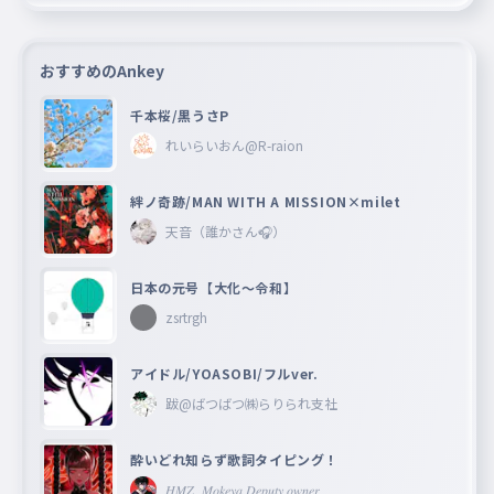
おすすめのAnkey
千本桜/黒うさP
れいらいおん@R-raion
絆ノ奇跡/MAN WITH A MISSION×milet
天音（誰かさん🎧）
日本の元号【大化〜令和】
zsrtrgh
アイドル/YOASOBI/フルver.
跋@ばつばつ㈱らりられ支社
酔いどれ知らず歌詞タイピング！
𝐻𝑀𝑍_𝑀𝑜𝑘𝑒𝑦𝑎 𝐷𝑒𝑝𝑢𝑡𝑦 𝑜𝑤𝑛𝑒𝑟