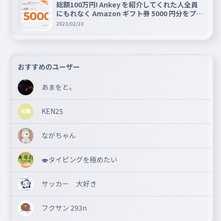
総額100万円! Ankey を紹介してくれた人全員
にもれなく Amazon ギフト券 5000 円分をプレ
ゼントキャンペーン!!
2023/02/10
おすすめのユーザー
あまをと。
KEN25
ながちゃん
🍣タイピングを極めたい
サッカー 大好き
フクサン 293n