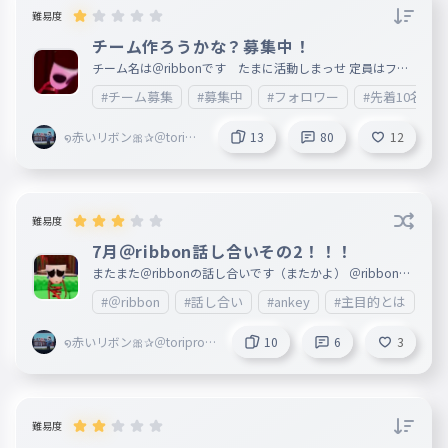
難易度
チーム作ろうかな？募集中！
チーム名は＠ribbonです たまに活動しまっせ 定員はフォ
ロワー限定10人まで（先着順） 入りたい人はコメントで( ｀
#チーム募集
#募集中
#フォロワー
#先着10名様
・∀・´)ﾉﾖﾛｼｸ ↓参加者 １ 最近東方異形郷にハマった人
２ ゆらぎゆら ３ 霊夢 ４ 魔理沙大っ好き ５ あかり ６
テットさん（仮） ７ サッカー日本代表 ８ 大四喜 ９
໑赤いリボン🎀✰＠toripr
13
80
12
10 テットさんが抜けたので、誰か副リーダーをやってくれ
oZ＠Blossoms副＠maris
るとありがたいです。 コメントで教えてください
a＠ribbon創@mugenn
難易度
7月＠ribbon話し合いその2！！！
またまた＠ribbonの話し合いです（またかよ） ＠ribbonの
メンバーじゃなくても参加してくれると嬉しいで すううぅ
#＠ribbon
#話し合い
#ankey
#主目的とは
#
ぅ ただ、うちが思ったことのタイピングです
໑赤いリボン🎀✰＠toriproZ
10
6
3
＠Blossoms副＠marisa＠ri
bbon創@mugenn
難易度