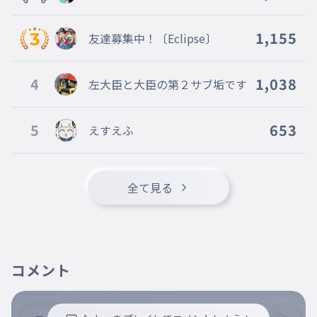
009
がっこういけたときのかんどう
友達にグチる
1,155
友達募集中！〔Eclipse〕
勉強したの？の威圧感
010
べんきょうしたの？のいあつかん
4
1,038
左大臣と大臣の第２サブ垢です
言い方ね？💢
母がキレたとき台パンする
5
653
えすえふ
011
ははがキレたときだいパンする
怖い怖い
運が悪いと母が頭かほほを殴ってく
全て見る
る
012
うんがわるいとははあたまかほほをなぐってくる
自分：きゃあああ母：静かにしろ
友達の親がうらやましい
コメント
013
ともだちのおやがうらやましい
いつでも何時間でも遊べるんだって。いいな
ー、ね？母さん聞いてます？💢