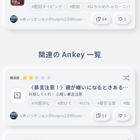
ます 誤字脱字があったら教えてください
#歌詞タイピング
#歌詞
#はちゃめちゃカーニバル
໑赤いリボン🎀✰＠toriproZ＠Blossoms
64
1
副＠marisa＠ribbon創@mugenn
関連の Ankey 一覧
難易度
〈暴言注意！〉親が嫌いになるときあるよ
ね〈個人の感想です〉
共感してくれ！ ⚠️軽い暴言注意
#共感求む
#助けて
#SOS
#暴言注意
#個人的
໑赤いリボン🎀✰＠toriproZ＠Blossoms
13
5
副＠marisa＠ribbon創@mugenn