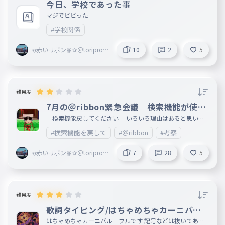
今日、学校であった事
マジでビビった
#学校関係
໑赤いリボン🎀✰＠toriproZ
10
2
5
＠Blossoms副＠marisa＠ri
bbon創@mugenn
難易度
7月の＠ribbon緊急会議 検索機能が使え
なくなったことについての話し合い
検索機能戻してください いろいろ理由はあると思いま
すが… ＠ribbonの会議です
#検索機能を戻して
#＠ribbon
#考察
໑赤いリボン🎀✰＠toriproZ
7
28
5
＠Blossoms副＠marisa＠ri
bbon創@mugenn
難易度
歌詞タイピング/はちゃめちゃカーニバル
フル
はちゃめちゃカーニバル フルです 記号などは抜いてあり