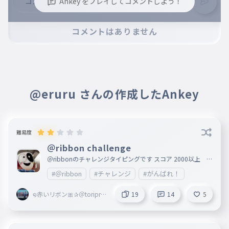
Ankey をプレイしてコメントしよう！
※誹謗中傷、不適切なコメントはお控え下さい。
コメントはありません
※コメントするには、ログインが必要です。
@eruru さんの作成したAnkey
難易度
＠ribbon challenge
＠ribbonのチャレンジタイピングです スコア 2000以上 ∞
1500以上 ⁂ 1400以上 ⨝ 上のスコアに達したらコメント
#＠ribbon
#チャレンジ
#がんばれ！
にて教えて、許可をもらってから下のように名前の＠ribbo
nにきごうをつけてください。 例 ＠ribbon⨝ ようにして
ください
໑赤いリボン🎀✰＠toripro
19
14
5
Z＠Blossoms副＠marisa
＠ribbon創@mugenn