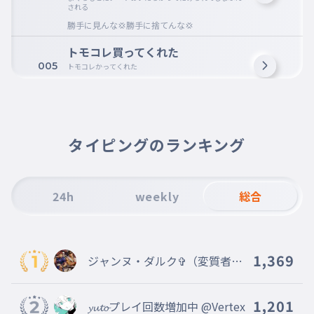
される
勝手に見んな💢勝手に捨てんな💢
トモコレ買ってくれた
005
トモコレかってくれた
2本でお得のチケットで…
勉強しかやらせてくれない
006
べんきょうしかやらせてくれない
タイピングのランキング
は？
ゲームやらせてくれない
007
ゲームやらせてくれない
24h
weekly
総合
1時間でもやらせろや💢
日曜日はだいたい図書館いってから
勉強
008
1,369
ジャンヌ・ダルク✞（変質者以
にちようびはだいたいとしょかんいってからべんきょう
外、100％フォロバ！）
本読ませろ💢
1,201
𝔂𝓾𝓽𝓸プレイ回数増加中 @Vertex
学校行けた時の感動