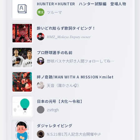
HUNTER×HUNTER ハンター試験編 登場人物
ツルーマ
酔いどれ知らず歌詞タイピング！
𝐻𝑀𝑍_𝑀𝑜𝑘𝑒𝑦𝑎 𝐷𝑒𝑝𝑢𝑡𝑦 𝑜𝑤𝑛𝑒𝑟
プロ野球選手の名前
野球バスケ大好き人間フォローしてね―
絆ノ奇跡/MAN WITH A MISSION×milet
天音（誰かさん🎧）
日本の元号【大化〜令和】
zsrtrgh
ダジャレタイピング
N.S.21㊗︎1万人記念大会開催中🎉