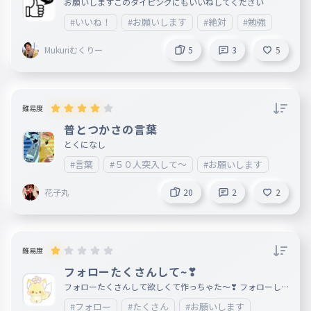
ださい
お願いしますこのタイピングにもいいねしてください
#いいね！
#お願いします
#絶対
#勉強
Mukuriむくりー
5
3
5
難易度
普とつかさの言葉
とくになし
#言葉
#５０人突入して〜
#お願いします
花子丸
20
2
2
難易度
フォローたくさんして~❣
フォローたくさんして欲しくて作っちゃた〜❣ フォローし
・て・ね❤
#フォロー
#たくさん
#お願いします