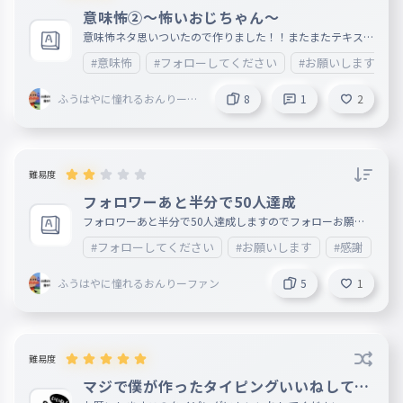
意味怖②〜怖いおじちゃん〜
意味怖ネタ思いついたので作りました！！またまたテキスト
は前回同様あいうえおタイピングー！！パチパチ👏①はこち
#意味怖
#フォローしてください
#お願いします
らからどうぞいいね＆フォローよろしくお願いします！→ht
tps://ankey.io/wordbooks/cvel0fq9io6g02vcphu0 ↓解説
はこちら↓ 解説しなくてもわかると思うけど息子が携帯を
ふうはやに憧れるおんりーフ
8
1
2
持たずに帰ってきたということは、その「怖いおじちゃん」
ァン
が近づいてきているということ。ﾋｨｨ怖いよぉぉぉぉぉぉぉ
ぉぉぉ実際にあったら怖いよねぇ（記号入力なし）
難易度
フォロワーあと半分で50人達成
フォロワーあと半分で50人達成しますのでフォローお願い
します！！
#フォローしてください
#お願いします
#感謝
ふうはやに憧れるおんりーファン
5
1
難易度
マジで僕が作ったタイピングいいねしてく