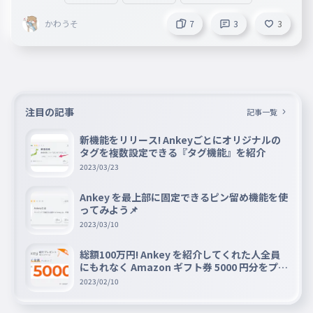
かわうそ
7
3
3
注目の記事
記事一覧
新機能をリリース! Ankeyごとにオリジナルの
タグを複数設定できる『タグ機能』を紹介
2023/03/23
Ankey を最上部に固定できるピン留め機能を使
ってみよう📌
2023/03/10
総額100万円! Ankey を紹介してくれた人全員
にもれなく Amazon ギフト券 5000 円分をプレ
ゼントキャンペーン!!
2023/02/10