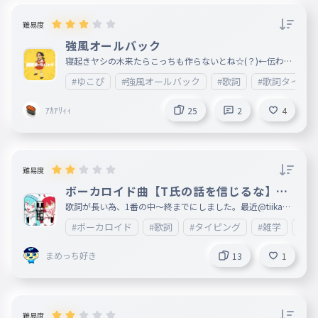
難易度
強風オールバック
寝起きヤシの木来たらこっちも作らないとね☆(？)←伝わっ
てくれ!!!!!!!!!!!!
#ゆこぴ
#強風オールバック
#歌詞
#歌詞タイピ
ｱｶｱﾘｨｨ
25
2
4
難易度
ボーカロイド曲【T氏の話を信じるな】歌
詞1番(中〜終)
歌詞が長い為、1番の中〜終までにしました。最近@tiikawa
_loveが歌うようになってきたので、 あとカラオケ🎤もこれ
#ボーカロイド
#歌詞
#タイピング
#雑学
#エ
歌ったことあるのでこれにしました。歌詞が長いので、文字
が間違えてしまっているところが複数あると思います。ご了
承ください。 何ありましたら、情報が入り次第ここに載せ
まめっち好き
13
1
ますので、ご了承ください。次回は2番目以降を制作します
。すごいと思ったら❤をお願いします。皆様の御感想等楽し
みに待っております。 妹垢:http://ankey.io/@tiikawa_love
難易度