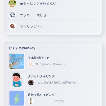
🍣タイピングを極めたい
サッカー 大好き
フクサン 293n
おすすめのAnkey
千本桜/黒うさP
れいらいおん@R-raion
ダジャレタイピング
N.S.21㊗︎1万人記念大会開催中🎉
佐渡ヶ島タイピング
わさび