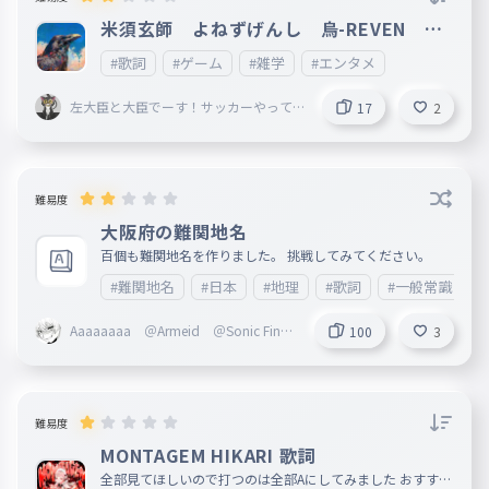
米須玄師 よねずげんし 烏-REVEN １
番だけ
#歌詞
#ゲーム
#雑学
#エンタメ
左大臣と大臣でーす！サッカーやって
17
2
る男子です！！
難易度
大阪府の難関地名
百個も難関地名を作りました。 挑戦してみてください。
#難関地名
#日本
#地理
#歌詞
#一般常識
Aaaaaaaa ＠Armeid ＠Sonic Finge
100
3
rs
難易度
MONTAGEM HIKARI 歌詞
全部見てほしいので打つのは全部Aにしてみました おすすめ