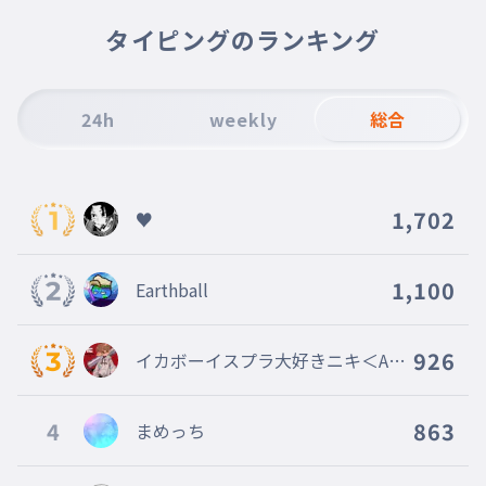
タイピングのランキング
24h
weekly
総合
1,702
♥
1,100
Earthball
926
イカボーイスプラ大好きニキ＜AIM
ahead＞創設者〔Eclipse〕@Armai
d
4
863
まめっち