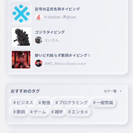
記号の正式名称タイピング
h-zhutian♄🏁@xan
ゴジラタイピング
えいさん
酔いどれ知らず歌詞タイピング！
𝐻𝑀𝑍_𝑀𝑜𝑘𝑒𝑦𝑎 𝐷𝑒𝑝𝑢𝑡𝑦 𝑜𝑤𝑛𝑒𝑟
おすすめのタグ
タグ一覧
# ビジネス
# 勉強
# プログラミング
# 一般常識
# 歌詞
# ゲーム
# 雑学
# エンタメ