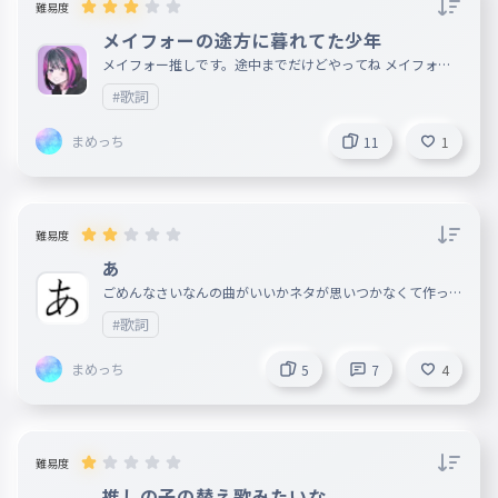
難易度
メイフォーの途方に暮れてた少年
メイフォー推しです。途中までだけどやってね メイフォー
復帰したのマジで嬉しい
#歌詞
まめっち
11
1
難易度
あ
ごめんなさいなんの曲がいいかネタが思いつかなくて作って
欲しいのがあったら教えてくださいお願いします。
#歌詞
まめっち
5
7
4
難易度
推しの子の替え歌みたいな