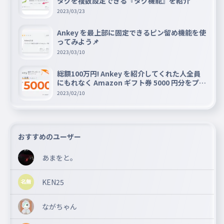
タグを複数設定できる『タグ機能』を紹介
2023/03/23
Ankey を最上部に固定できるピン留め機能を使
ってみよう📌
2023/03/10
総額100万円! Ankey を紹介してくれた人全員
にもれなく Amazon ギフト券 5000 円分をプレ
ゼントキャンペーン!!
2023/02/10
おすすめのユーザー
あまをと。
KEN25
ながちゃん