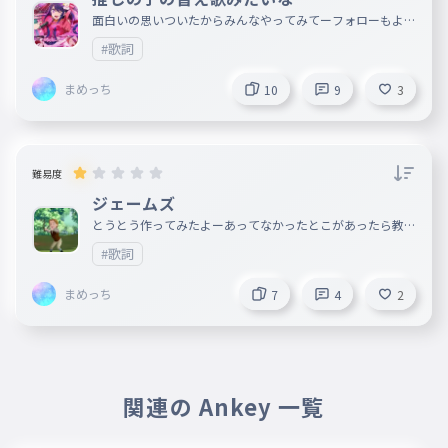
面白いの思いついたからみんなやってみてーフォローもよろ
しく！
#歌詞
まめっち
10
9
3
難易度
ジェームズ
とうとう作ってみたよーあってなかったとこがあったら教え
てできれば続きも教えて（できれば） あとちょっとこれわ
#歌詞
たし怖いと思っちゃうんだよね やってくれー！
まめっち
7
4
2
関連の Ankey 一覧