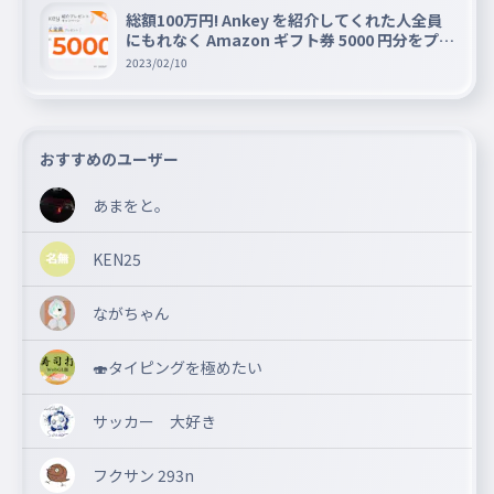
総額100万円! Ankey を紹介してくれた人全員
にもれなく Amazon ギフト券 5000 円分をプレ
ゼントキャンペーン!!
2023/02/10
おすすめのユーザー
あまをと。
KEN25
ながちゃん
🍣タイピングを極めたい
サッカー 大好き
フクサン 293n