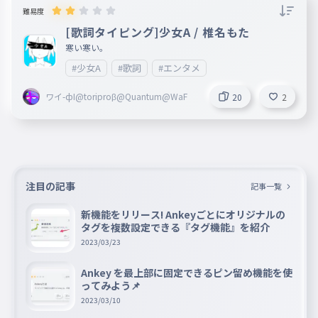
難易度
[歌詞タイピング]少女A / 椎名もた
寒い寒い。
#少女A
#歌詞
#エンタメ
ワイ-фI@toriproβ@Quantum@WaF
20
2
注目の記事
記事一覧
新機能をリリース! Ankeyごとにオリジナルの
タグを複数設定できる『タグ機能』を紹介
2023/03/23
Ankey を最上部に固定できるピン留め機能を使
ってみよう📌
2023/03/10