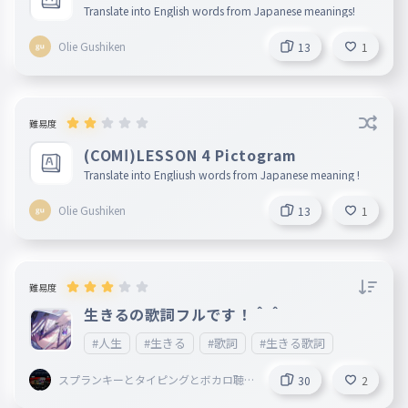
Translate into English words from Japanese meanings!
Olie Gushiken
13
1
難易度
(COMⅠ)LESSON 4 Pictogram
Translate into Engliush words from Japanese meaning !
Olie Gushiken
13
1
難易度
生きるの歌詞フルです！＾＾
#人生
#生きる
#歌詞
#生きる歌詞
スプランキーとタイピングとボカロ聴
30
2
いてることしてる謎の小学生