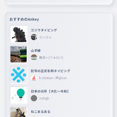
おすすめのAnkey
ゴジラタイピング
えいさん
山手線
舞浜〜(フォロバ)
記号の正式名称タイピング
h-zhutian♄🏁@xan
日本の元号【大化〜令和】
zsrtrgh
ねこあるある