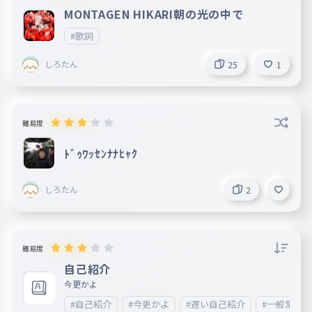
MONTAGEN HIKARI朝の光の中で
#歌詞
しろたん
25
1
難易度
ﾄﾞｩﾜｯｾﾝﾅﾅﾋｬｸ
しろたん
2
難易度
自己紹介
今更かよ
#自己紹介
#今更かよ
#遅い自己紹介
#一般常識