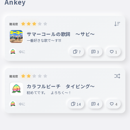
Ankey
難易度
サマーコールの歌詞 〜サビ〜
一番好きな歌で〜す🍑
ゆに
7
3
1
難易度
カラフルピーチ タイピング〜
初めてです。 よろちく〜！
ゆに
14
4
4