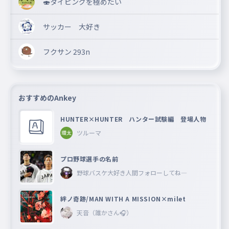
🍣タイピングを極めたい
サッカー 大好き
フクサン 293n
おすすめのAnkey
HUNTER×HUNTER ハンター試験編 登場人物
ツルーマ
プロ野球選手の名前
野球バスケ大好き人間フォローしてね―
絆ノ奇跡/MAN WITH A MISSION×milet
天音（誰かさん🎧）