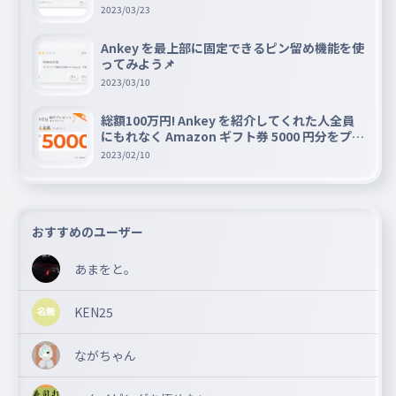
2023/03/23
Ankey を最上部に固定できるピン留め機能を使
ってみよう📌
2023/03/10
総額100万円! Ankey を紹介してくれた人全員
にもれなく Amazon ギフト券 5000 円分をプレ
ゼントキャンペーン!!
2023/02/10
おすすめのユーザー
あまをと。
KEN25
ながちゃん