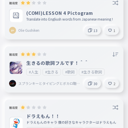
難易度
(COMⅠ)LESSON 4 Pictogram
Translate into Engliush words from Japanese meaning !
Olie Gushiken
13
1
難易度
生きるの歌詞フルです！＾＾
#人生
#生きる
#歌詞
#生きる歌詞
スプランキーとタイピングとボカロ聴
30
2
いてることしてる謎の小学生
難易度
ドラえもん！！
ドラえもんのキャラ 僕の好きなキャラクターはドラえもん