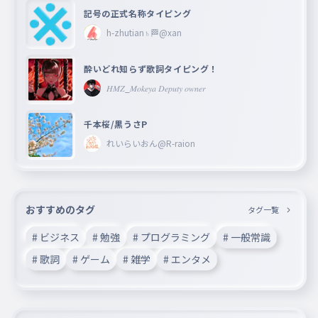
記号の正式名称タイピング
h-zhutian♄🏁@xan
酔いどれ知らず歌詞タイピング！
𝐻𝑀𝑍_𝑀𝑜𝑘𝑒𝑦𝑎 𝐷𝑒𝑝𝑢𝑡𝑦 𝑜𝑤𝑛𝑒𝑟
千本桜/黒うさP
れいらいおん@R-raion
おすすめのタグ
タグ一覧
# ビジネス
# 勉強
# プログラミング
# 一般常識
# 歌詞
# ゲーム
# 雑学
# エンタメ