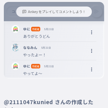
Ankey をプレイしてコメントしよう！
※誹謗中傷、不適切なコメントはお控え下さい。
※コメントするには、ログインが必要です。
ゆに
作成者
5月21日
ありがとうどん
ななみん
5月21日
やったよー！
ゆに
作成者
5月21日
やってよ〜
@2111047kunied さんの作成した