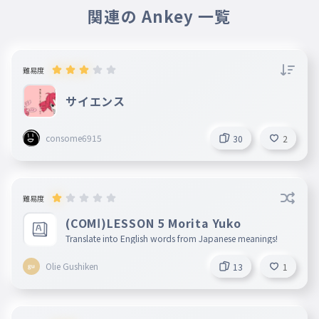
関連の Ankey 一覧
難易度
サイエンス
consome6915
30
2
難易度
(COMⅠ)LESSON 5 Morita Yuko
Translate into English words from Japanese meanings!
Olie Gushiken
13
1