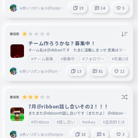
nにきごうをつけてください。 例 ＠ribbon⨝ ようにして
ください
໑赤いリボン🎀✰＠toripro
19
14
5
Z＠Blossoms副＠marisa
＠ribbon創@mugenn
難易度
チーム作ろうかな？募集中！
チーム名は＠ribbonです たまに活動しまっせ 定員はフォ
ロワー限定10人まで（先着順） 入りたい人はコメントで( ｀
#チーム募集
#募集中
#フォロワー
#先着10名様
・∀・´)ﾉﾖﾛｼｸ ↓参加者 １ 最近東方異形郷にハマった人
２ ゆらぎゆら ３ 霊夢 ４ 魔理沙大っ好き ５ あかり ６
テットさん（仮） ７ サッカー日本代表 ８ 大四喜 ９
໑赤いリボン🎀✰＠toripr
13
81
12
10 テットさんが抜けたので、誰か副リーダーをやってくれ
oZ＠Blossoms副＠maris
るとありがたいです。 コメントで教えてください
a＠ribbon創@mugenn
難易度
7月＠ribbon話し合いその2！！！
またまた＠ribbonの話し合いです（またかよ） ＠ribbonの
メンバーじゃなくても参加してくれると嬉しいで すううぅ
#＠ribbon
#話し合い
#ankey
#主目的とは
#
ぅ ただ、うちが思ったことのタイピングです
໑赤いリボン🎀✰＠toriproZ
10
6
3