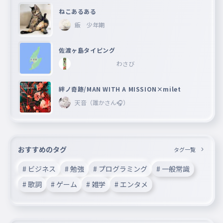
ねこあるある
飯 少年期
佐渡ヶ島タイピング
わさび
絆ノ奇跡/MAN WITH A MISSION×milet
天音（誰かさん🎧）
おすすめのタグ
タグ一覧
# ビジネス
# 勉強
# プログラミング
# 一般常識
# 歌詞
# ゲーム
# 雑学
# エンタメ