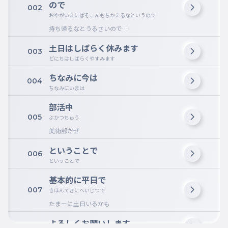
ので
002
おやがいえにぱそこんもちかえるなというので
持ち帰るなとうるさいので…
土日はしばらく休みます
003
どにちはしばらくやすみます
ちなみに今は
004
ちなみにいまは
部活中
005
ぶかつちゅう
美術部だぜ
ということで
006
ということで
基本的に平日で
007
きほんてきにへいじつで
たまーに土日いるかも
よろしくお願いします
008