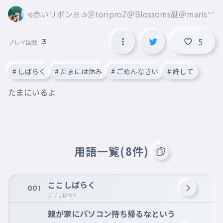
໑赤いリボン🎀✰＠toriproZ＠Blossoms副＠marisa
＠ribbon創@mugenn
5
3
プレイ回数
# しばらく
# たまには休み
# ごめんなさい
# 許して
たまにいるよ
用語一覧(8件)
ここしばらく
001
ここしばらく
親が家にパソコン持ち帰るなという