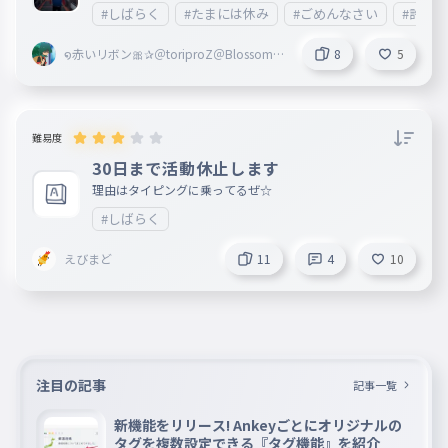
#しばらく
#たまには休み
#ごめんなさい
#許して
໑赤いリボン🎀✰＠toriproZ＠Blossoms
8
5
副＠marisa＠ribbon創@mugenn
難易度
30日まで活動休止します
理由はタイピングに乗ってるぜ☆
#しばらく
えびまど
11
4
10
注目の記事
記事一覧
新機能をリリース! Ankeyごとにオリジナルの
タグを複数設定できる『タグ機能』を紹介