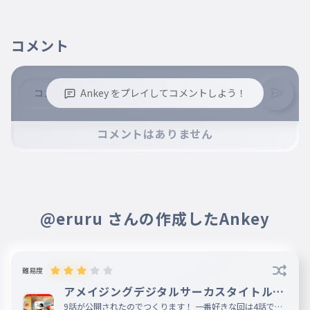
コメント
Ankey をプレイしてコメントしよう！
※誹謗中傷、不適切なコメントはお控え下さい。
コメントはありません
※コメントするには、ログインが必要です。
@eruru さんの作成したAnkey
難易度
アメイジングデジタルサーカスタイトルタ
イピング
9話が公開されたのでつくります！ 一番好きな回は4話です