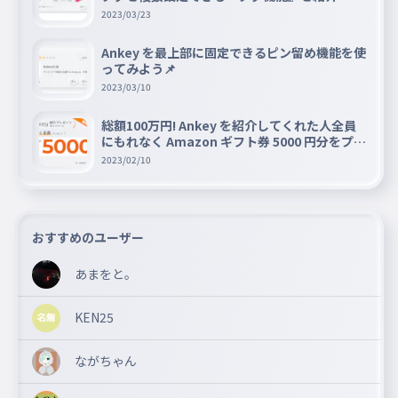
2023/03/23
Ankey を最上部に固定できるピン留め機能を使
ってみよう📌
2023/03/10
総額100万円! Ankey を紹介してくれた人全員
にもれなく Amazon ギフト券 5000 円分をプレ
ゼントキャンペーン!!
2023/02/10
おすすめのユーザー
あまをと。
KEN25
ながちゃん