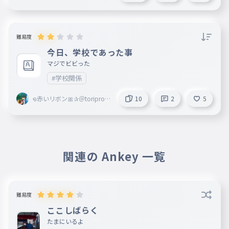
＠Blossoms副＠marisa＠ri
bbon創@mugenn
難易度
今日、学校であった事
マジでビビった
#学校関係
໑赤いリボン🎀✰＠toriproZ
10
2
5
＠Blossoms副＠marisa＠ri
bbon創@mugenn
関連の Ankey 一覧
難易度
ここしばらく
たまにいるよ