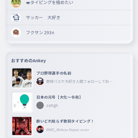
🍣タイピングを極めたい
サッカー 大好き
フクサン 293n
おすすめのAnkey
プロ野球選手の名前
野球バスケ大好き人間フォローしてね―
日本の元号【大化〜令和】
zsrtrgh
酔いどれ知らず歌詞タイピング！
𝐻𝑀𝑍_𝑀𝑜𝑘𝑒𝑦𝑎 𝐷𝑒𝑝𝑢𝑡𝑦 𝑜𝑤𝑛𝑒𝑟