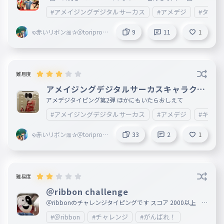
♡ 用語は英語だけどタイピングテキストはカタカナだから
#アメイジングデジタルサーカス
#アメデジ
#タイト
ね 画像はあんまり用意できませんでした
໑赤いリボン🎀✰＠toriproZ
9
11
1
＠Blossoms副＠marisa＠ri
bbon創@mugenn
難易度
アメイジングデジタルサーカスキャラクタ
ータイピング
アメデジタイピング第2弾 ほかにもいたらおしえて
#アメイジングデジタルサーカス
#アメデジ
#キャラ
໑赤いリボン🎀✰＠toriproZ
33
2
1
＠Blossoms副＠marisa＠ri
bbon創@mugenn
難易度
＠ribbon challenge
＠ribbonのチャレンジタイピングです スコア 2000以上 ∞
1500以上 ⁂ 1400以上 ⨝ 上のスコアに達したらコメント
#＠ribbon
#チャレンジ
#がんばれ！
にて教えて、許可をもらってから下のように名前の＠ribbo