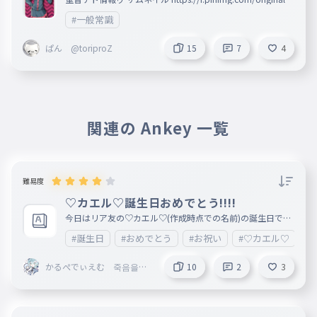
6a/21/46/6a2146c74e28087b21c5b0ee1d406c85.jpg
#一般常識
ぱん @toriproZ
15
7
4
関連の Ankey 一覧
難易度
♡カエル♡誕生日おめでとう!!!!
今日はリア友の♡カエル♡(作成時点での名前)の誕生日です!
! 祝うぞぉぉぉ!!!!!!
#誕生日
#おめでとう
#お祝い
#♡カエル♡
かるぺでぃえむ 죽음을잊
10
2
3
는일 @Homing_ ＠
ボカロ応援団