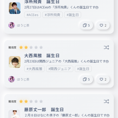
浮所飛貴 誕生日
2月27日はACEesの「浮所飛貴」くんの誕生日です🎂
#ACEes
#浮所飛貴
#誕生日
ほうじ茶
5
2
難易度
大西風雅 誕生日
2月23日は関西ジュニアの「大西風雅」くんの誕生日です🎂
#大西風雅
#関西ジュニア
#誕生日
ほうじ茶
5
2
難易度
藤原丈一郎 誕生日
２月８日はなにわ男子の「藤原丈一郎」くんの誕生日です🎂