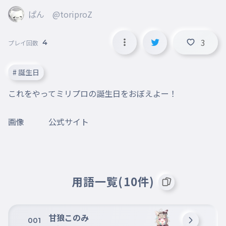
ぱん @toriproZ
3
4
プレイ回数
# 誕生日
これをやってミリプロの誕生日をおぼえよー！

画像　　　公式サイト
用語一覧(10件)
甘狼このみ
001