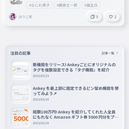
#なにわ男子
#藤原丈一郎
#誕生日
ほうじ茶
5
2
注目の記事
記事一覧
新機能をリリース! Ankeyごとにオリジナルの
タグを複数設定できる『タグ機能』を紹介
2023/03/23
Ankey を最上部に固定できるピン留め機能を使
ってみよう📌
2023/03/10
総額100万円! Ankey を紹介してくれた人全員
にもれなく Amazon ギフト券 5000 円分をプレ
ゼントキャンペーン!!
2023/02/10