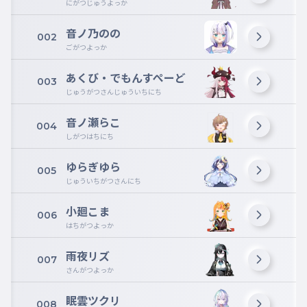
にがつじゅうよっか
音ノ乃のの
002
ごがつよっか
あくび・でもんすぺーど
003
じゅうがつさんじゅういちにち
音ノ瀬らこ
004
しがつはちにち
ゆらぎゆら
005
じゅういちがつさんにち
小廻こま
006
はちがつよっか
雨夜リズ
007
さんがつよっか
眠雲ツクリ
008