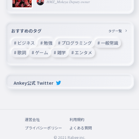
𝐻𝑀𝑍_𝑀𝑜𝑘𝑒𝑦𝑎 𝐷𝑒𝑝𝑢𝑡𝑦 𝑜𝑤𝑛𝑒𝑟
おすすめのタグ
タグ一覧
# ビジネス
# 勉強
# プログラミング
# 一般常識
# 歌詞
# ゲーム
# 雑学
# エンタメ
Ankey公式 Twitter
運営会社
利用規約
プライバシーポリシー
よくある質問
© 2021 Rabee inc.