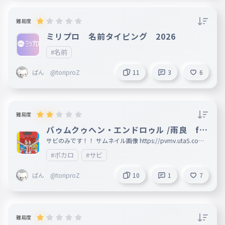
難易度
ミリプロ 名前タイピング 2026
#名前
ぱん @toriproZ
11
3
6
難易度
バゥムクゥヘン・エンドロゥル /雨良 fe
at.初音ミク、重音テト、亞北ネル
サビのみです！！ サムネイル画像 https://pvmv.uta5.com/
entry/2025/12/27/110917
#ボカロ
#サビ
ぱん @toriproZ
10
1
7
難易度