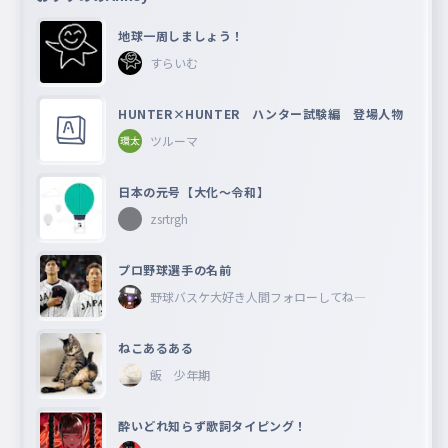
地球一周しましょう！
すらいむ
HUNTER×HUNTER ハンター試験編 登場人物
ツルーマ
日本の元号【大化〜令和】
zsrtrgh
プロ野球選手の名前
野球バスケ大好き人間フォローしてね―
ねこあるある
飯 少年期
酔いどれ知らず歌詞タイピング！