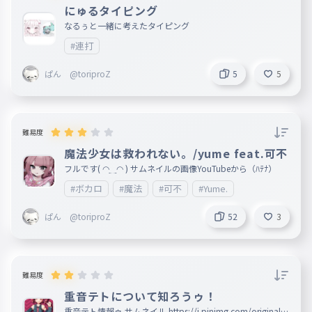
にゅるタイピング
なるぅと一緒に考えたタイピング
#連打
ぱん @toriproZ
5
5
難易度
魔法少女は救われない。/yume feat.可不
フルです( ◠‿◠ ) サムネイルの画像YouTubeから（ﾊﾃﾅ）
#ボカロ
#魔法
#可不
#Yume.
ぱん @toriproZ
52
3
難易度
重音テトについて知ろうゥ！
重音テト情報ゥ サムネイル https://i.pinimg.com/originals/