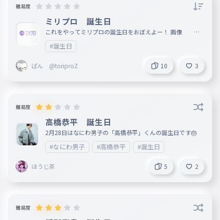
難易度
ミリプロ 誕生日
これをやってミリプロの誕生日をおぼえよー！ 画像
公式サイト
#誕生日
ぱん @toriproZ
10
3
難易度
高橋恭平 誕生日
2月28日はなにわ男子の「高橋恭平」くんの誕生日です🎂
#なにわ男子
#高橋恭平
#誕生日
ほうじ茶
5
2
難易度