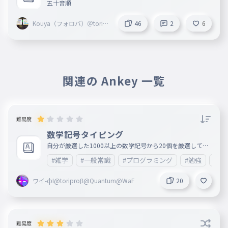
五十音順
Kouya（フォロバ）＠toripr
46
2
6
oZβ
関連の Ankey 一覧
難易度
数学記号タイピング
自分が厳選した1000以上の数学記号から20個を厳選して選
びました！
#雑学
#一般常識
#プログラミング
#勉強
#ビ
ワイ-фI@toriproβ@Quantum@WaF
20
難易度