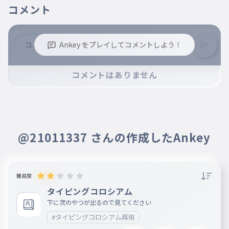
平成
コメント
013
へいせい
平成時代
令和
Ankey をプレイしてコメントしよう！
014
れいわ
令和時代
※誹謗中傷、不適切なコメントはお控え下さい。
コメントはありません
※コメントするには、ログインが必要です。
@21011337 さんの作成したAnkey
難易度
タイピングコロシアム
下に次のやつが出るので見てください
#タイピングコロシアム再現