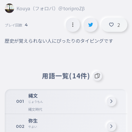
Kouya（フォロバ）＠toriproZβ
2
4
プレイ回数
歴史が覚えられない人にぴったりのタイピングです
用語一覧(14件)
縄文
001
じょうもん
縄文時代
弥生
002
やよい