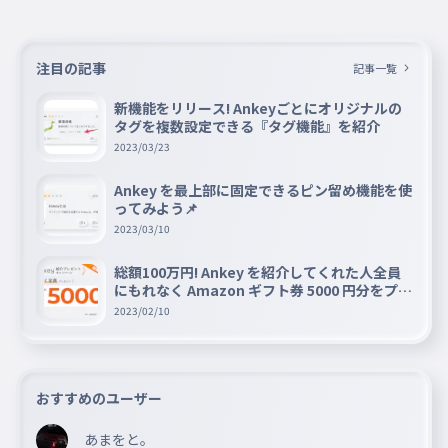
注目の記事
記事一覧
新機能をリリース! Ankeyごとにオリジナルの
タグを複数設定できる『タグ機能』を紹介
2023/03/23
Ankey を最上部に固定できるピン留め機能を使
ってみよう📌
2023/03/10
総額100万円! Ankey を紹介してくれた人全員
にもれなく Amazon ギフト券 5000 円分をプレ
ゼントキャンペーン!!
2023/02/10
おすすめのユーザー
あまをと。