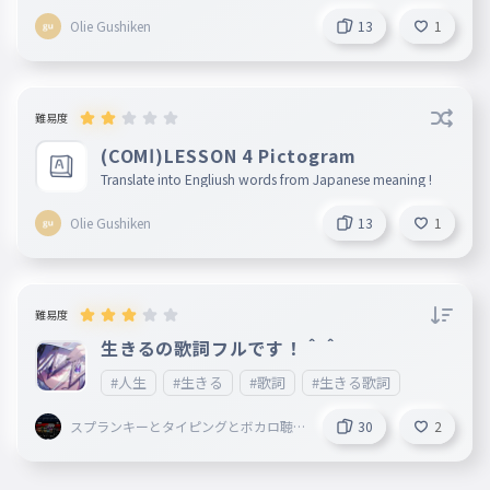
Olie Gushiken
13
1
難易度
(COMⅠ)LESSON 4 Pictogram
Translate into Engliush words from Japanese meaning !
Olie Gushiken
13
1
難易度
生きるの歌詞フルです！＾＾
#人生
#生きる
#歌詞
#生きる歌詞
スプランキーとタイピングとボカロ聴
30
2
いてることしてる謎の小学生