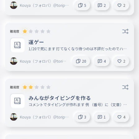
Kouya（フォロバ）＠toripro
5
2
2
Zβ
難易度
運ゲー
1/20で死にます 打てなくなり待つのは不評だったのでハズ
レを引いた時はめんどくさい文を打たされます
Kouya（フォロバ）＠toripr
20
4
2
oZβ
難易度
みんながタイピングを作る
コメントでタイピングが作れます 例 （番号）に（文章）を
追加 （番号）番目を削除 （番号）番目の文章を（文章）に
変更 （番号）と（番号）を入れ替える
Kouya（フォロバ）＠toripro
3
1
4
Zβ