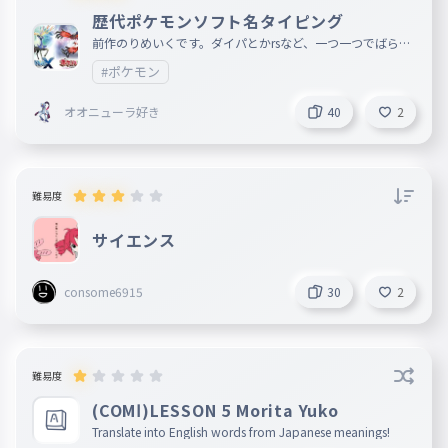
歴代ポケモンソフト名タイピング
前作のりめいくです。ダイパとかrsなど、一つ一つでばらし
ました。とくべつソフト他にあったら教えてください
#ポケモン
オオニューラ好き
40
2
難易度
サイエンス
consome6915
30
2
難易度
(COMⅠ)LESSON 5 Morita Yuko
Translate into English words from Japanese meanings!