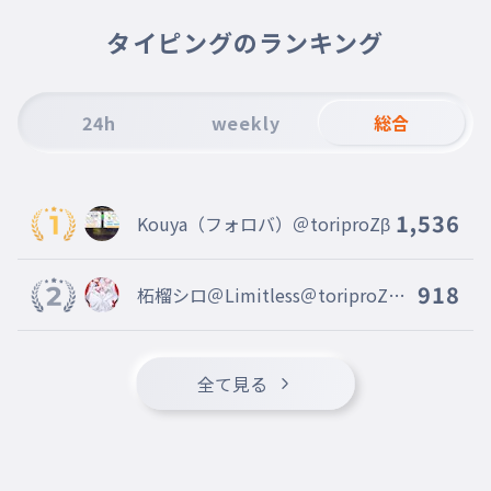
室町
タイピングのランキング
008
むろまち
室町時代
安土桃山
24h
weekly
総合
009
あずちももやま
安土桃山時代
江戸
1,536
Kouya（フォロバ）＠toriproZβ
010
えど
江戸時代
918
柘榴シロ＠Limitless＠toriproZ＠
大正
Blosso＠marisas
011
たいしょう
大正時代
全て見る
昭和
012
しょうわ
昭和時代