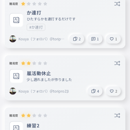
難易度
か連打
ひたすらかを連打するだけです
#か連打
Kouya（フォロバ）＠toripro
2
1
1
Zβ
難易度
嵐活動休止
少し遅れましたが作りました
Kouya（フォロバ）＠toriproZβ
4
2
難易度
練習2