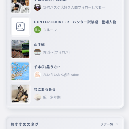
野球バスケ大好き人間フォローしてね―
HUNTER×HUNTER ハンター試験編 登場人物
ツルーマ
山手線
舞浜〜(フォロバ)
千本桜/黒うさP
れいらいおん@R-raion
ねこあるある
飯 少年期
おすすめのタグ
タグ一覧