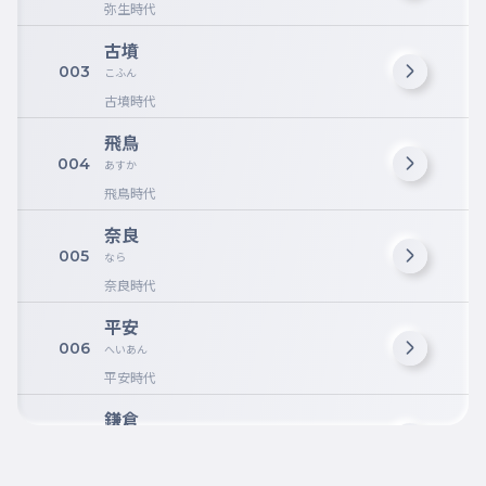
弥生時代
古墳
003
こふん
古墳時代
飛鳥
004
あすか
飛鳥時代
奈良
005
なら
奈良時代
平安
006
へいあん
平安時代
鎌倉
007
かまくら
鎌倉時代