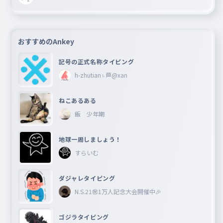
おすすめのAnkey
記号の正式名称タイピング
h-zhutian♄🏁@xan
ねこあるある
飯 少年期
地球一周しましょう！
すらいむ
ダジャレタイピング
N.S.21㊗︎1万人記念大会開催中🎉
ゴジラタイピング