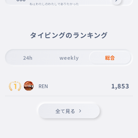
ねぇわたしのわたしでありたかった
あの子にはなれないし
009
あのこにはなれないし
なる必要もないかな
タイピングのランキング
010
なるひつようもないかな
24h
weekly
総合
1,853
REN
全て見る