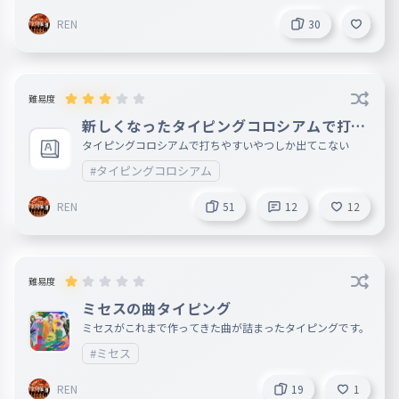
REN
30
難易度
新しくなったタイピングコロシアムで打ち
やすいタイピング
タイピングコロシアムで打ちやすいやつしか出てこない
#タイピングコロシアム
REN
51
12
12
難易度
ミセスの曲タイピング
ミセスがこれまで作ってきた曲が詰まったタイピングです。
#ミセス
REN
19
1