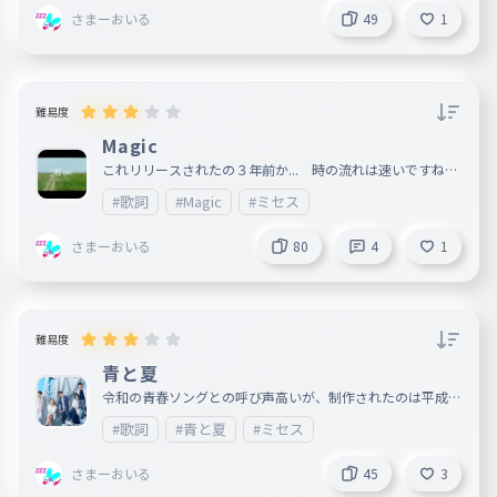
めに作られてんじゃね？」と思うぐらい ライブのストーリ
さまーおいる
49
1
ーのイメージと曲風が一致していましたね。 アルバム Attitu
de リリース 2019年 アーティスト Mrs. GREEN APPL
E ジャンル Japanese Rock 、 J-POP
難易度
Magic
これリリースされたの３年前か... 時の流れは速いですねぇ
～ たしかこの曲はコカコーラのキャンペーンのテーマソ
#歌詞
#Magic
#ミセス
ングだったはずです。が、この曲が神曲なら何でもいいです
今日の朝ごはん しょくぱんうぃずはにー ◇ルール ・ハイ
フン以外の記号は打たない ・アルファベットがあったらす
さまーおいる
80
4
1
べて小文字 ・楽しみましょう ※Tyに関しまして不備等ござ
いましたら、コメントお願いします。文句や侮辱も一部受け
付けております。 ※₂ ごめんなさい 少し長くなりすぎまし
た ２パートくらいに分ければよかったです(-_-;)
難易度
青と夏
令和の青春ソングとの呼び声高いが、制作されたのは平成と
いうちょっと複雑な事情を持つこの名曲をお届けします ち
#歌詞
#青と夏
#ミセス
なみに、私はこの頃のミセスのアー写がかなり好きなので、
サムネにしときます ◇本日のルール ・記号はハイフン以外
打たない ・楽曲制作関係者に感謝する 今日の朝ごはん し
さまーおいる
45
3
ょくぱんうぃずばたー