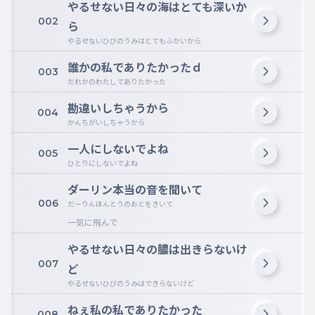
やるせない日々の海はとても深いか
002
ら
やるせないひびのうみはとてもふかいから
誰かの私でありたかったｄ
003
だれかのわたしでありたかった
勘違いしちゃうから
004
かんちがいしちゃうから
一人にしないでよね
005
ひとりにしないでよね
ダーリン本当の音を聞いて
006
だーりんほんとうのおとをきいて
一気に飛んで
やるせない日々の膿は出きらないけ
007
ど
やるせないひびのうみはできらないけど
ねぇ私の私でありたかった
008