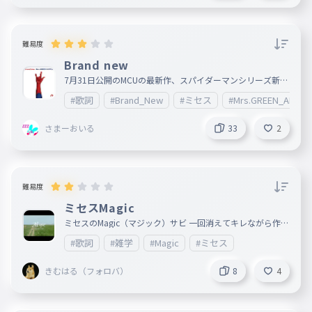
難易度
Brand new
7月31日公開のMCUの最新作、スパイダーマンシリーズ新た
な3部作の1作目「スパイダーマン ブランド・ニュー・デ
#歌詞
#Brand_New
#ミセス
#Mrs.GREEN_APPLE
イ」の主題歌であります ◇ルール ・ハイフン以外の記号は
打たない ・アルファベットはすべて小文字 ・頑張ろう
さまーおいる
33
2
難易度
ミセスMagic
ミセスのMagic（マジック）サビ 一回消えてキレながら作っ
たのでいいねお願いします
#歌詞
#雑学
#Magic
#ミセス
きむはる（フォロバ）
8
4