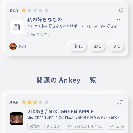
難易度
私の好きなもの み
んなの好きなものコメントで教えて
とにかく私の好きなものだけ乗っている みんなの好きなも
のコメントで教えて
#好きなモノ
REN
12
1
1
関連の Ankey 一覧
難易度
Viking / Mrs. GREEN APPLE
Mrs. GREEN APPLE様の日本語の歌詞をほかの言語っぽく歌
っていることで有名(知らんけど)な楽曲 ARENA TOUR 2023
#歌詞
#ミセス
#Mrs.GREEN_APPLE
#Mrs._GREE
"NOAH no HAKOBUNE" でも披露されたこの Viking ですが
ライブ映像を見た私は「この曲はNOAH no HAKOBUNEのた