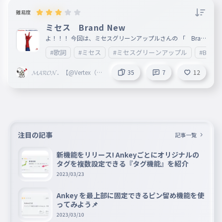
難易度
ミセス Brand New
よ！！！ 今回は、ミセスグリーンアップルさんの 「 Bran
dNew 」 でございますぅ。 この楽曲は、 映画『スパイダ
#歌詞
#ミセス
#ミセスグリーンアップル
#Brand
ーマン：ブランド・ニュー・デイ』（2026年7月31日公開
）の日本版主題歌 となっておりますぅ。 マーベル・スタジ
オ社長のケヴィン・ファイギや映画の制作陣、監督らと 直
𝓜𝓐𝓡𝓞𝓝．【@Vertex（to
35
7
12
接会話を重ねて制作されたそう。 大切な人を守るために孤
riproZ）】
独な世界で戦うピーター・パーカー（スパイダーマン）の心
情に寄り添った、 切なくも爽快でアップビートな楽曲に仕
上がっているようです。 これでミセスレコ大4連覇だな（？
）M!LKとかもありそうやけど いいねとフォロー( ｀・∀・´)
ﾉﾖﾛｼｸ
注目の記事
記事一覧
新機能をリリース! Ankeyごとにオリジナルの
タグを複数設定できる『タグ機能』を紹介
2023/03/23
Ankey を最上部に固定できるピン留め機能を使
ってみよう📌
2023/03/10