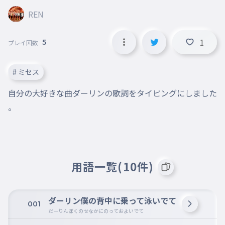
REN
1
5
プレイ回数
# ミセス
自分の大好きな曲ダーリンの歌詞をタイピングにしました
。
用語一覧(10件)
ダーリン僕の背中に乗って泳いでて
001
だーりんぼくのせなかにのっておよいでて