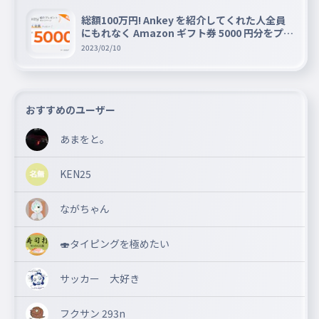
総額100万円! Ankey を紹介してくれた人全員
にもれなく Amazon ギフト券 5000 円分をプレ
ゼントキャンペーン!!
2023/02/10
おすすめのユーザー
あまをと。
KEN25
ながちゃん
🍣タイピングを極めたい
サッカー 大好き
フクサン 293n