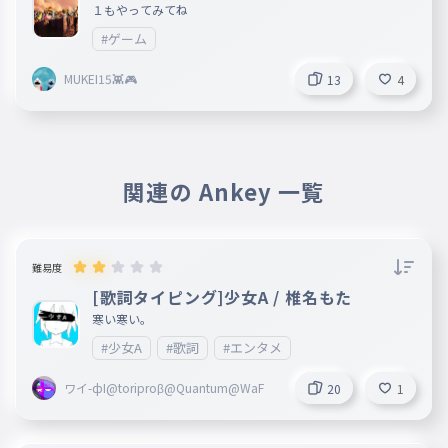
１もやってみてね
#ゲーム
MUKEI15👾🎮
13
4
関連の Ankey 一覧
難易度
[歌詞タイピング]少女A / 椎名もた
寒い寒い。
#少女A
#歌詞
#エンタメ
ワイ-фI@toriproβ@Quantum@WaF
20
1