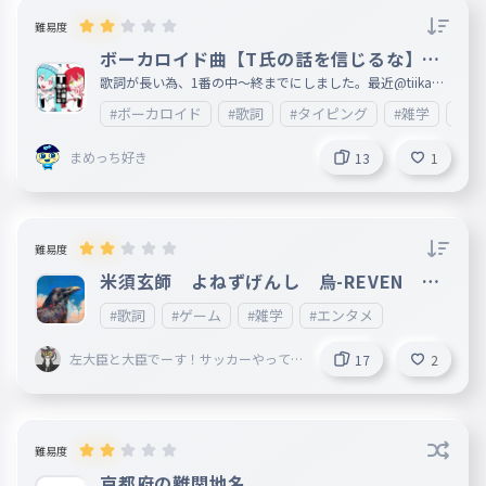
難易度
ボーカロイド曲【T氏の話を信じるな】歌
詞1番(中〜終)
歌詞が長い為、1番の中〜終までにしました。最近@tiikawa
_loveが歌うようになってきたので、 あとカラオケ🎤もこれ
#ボーカロイド
#歌詞
#タイピング
#雑学
#エ
歌ったことあるのでこれにしました。歌詞が長いので、文字
が間違えてしまっているところが複数あると思います。ご了
承ください。 何ありましたら、情報が入り次第ここに載せ
まめっち好き
13
1
ますので、ご了承ください。次回は2番目以降を制作します
。すごいと思ったら❤をお願いします。皆様の御感想等楽し
みに待っております。 妹垢:http://ankey.io/@tiikawa_love
難易度
米須玄師 よねずげんし 烏-REVEN １
番だけ
#歌詞
#ゲーム
#雑学
#エンタメ
左大臣と大臣でーす！サッカーやって
17
2
る男子です！！
難易度
京都府の難関地名