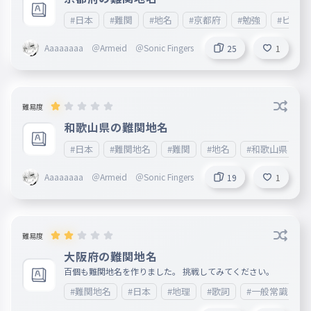
#日本
#難関
#地名
#京都府
#勉強
#ビジネ
Aaaaaaaa ＠Armeid ＠Sonic Fingers
25
1
難易度
和歌山県の難関地名
#日本
#難関地名
#難関
#地名
#和歌山県
Aaaaaaaa ＠Armeid ＠Sonic Fingers
19
1
難易度
大阪府の難関地名
百個も難関地名を作りました。 挑戦してみてください。
#難関地名
#日本
#地理
#歌詞
#一般常識