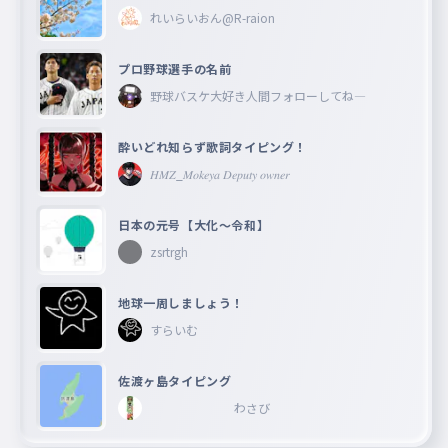
れいらいおん@R-raion
プロ野球選手の名前
野球バスケ大好き人間フォローしてね―
酔いどれ知らず歌詞タイピング！
𝐻𝑀𝑍_𝑀𝑜𝑘𝑒𝑦𝑎 𝐷𝑒𝑝𝑢𝑡𝑦 𝑜𝑤𝑛𝑒𝑟
日本の元号【大化〜令和】
zsrtrgh
地球一周しましょう！
すらいむ
佐渡ヶ島タイピング
わさび