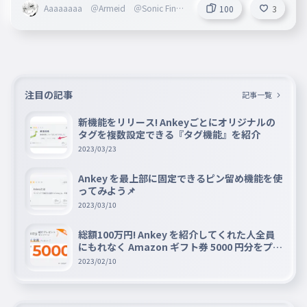
Aaaaaaaa ＠Armeid ＠Sonic Finge
100
3
rs
注目の記事
記事一覧
新機能をリリース! Ankeyごとにオリジナルの
タグを複数設定できる『タグ機能』を紹介
2023/03/23
Ankey を最上部に固定できるピン留め機能を使
ってみよう📌
2023/03/10
総額100万円! Ankey を紹介してくれた人全員
にもれなく Amazon ギフト券 5000 円分をプレ
ゼントキャンペーン!!
2023/02/10