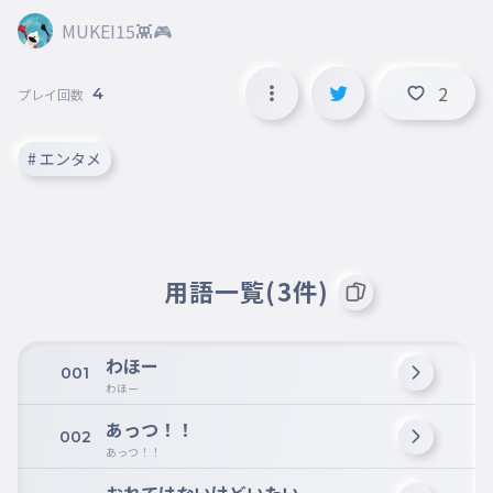
MUKEI15👾🎮
2
4
プレイ回数
# エンタメ
用語一覧(3件)
わほー
001
わほー
あっつ！！
002
あっつ！！