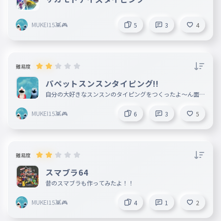
MUKEI15👾🎮
5
3
4
難易度
パペットスンスンタイピング!!
自分の大好きなスンスンのタイピングをつくったよ〜ん面白
かったらアカウントのフォローとタイピングのいいねお願い
します!!
MUKEI15👾🎮
6
3
5
難易度
スマブラ64
昔のスマブラも作ってみたよ！！
MUKEI15👾🎮
4
1
2