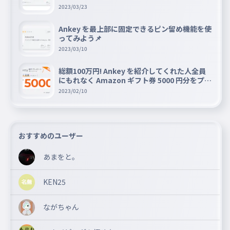
2023/03/23
Ankey を最上部に固定できるピン留め機能を使
ってみよう📌
2023/03/10
総額100万円! Ankey を紹介してくれた人全員
にもれなく Amazon ギフト券 5000 円分をプレ
ゼントキャンペーン!!
2023/02/10
おすすめのユーザー
あまをと。
KEN25
ながちゃん