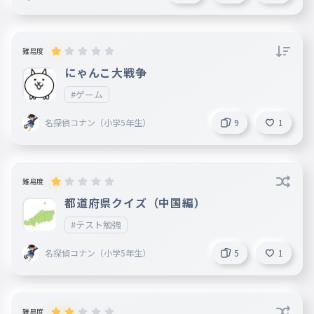
難易度
にゃんこ大戦争
#ゲーム
名探偵コナン（小学5年生）
9
1
難易度
都道府県クイズ（中国編）
#テスト勉強
名探偵コナン（小学5年生）
5
1
難易度