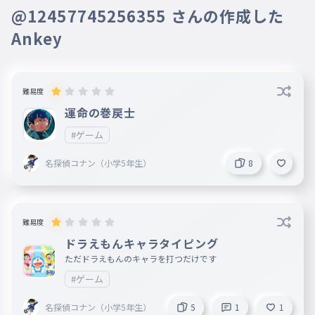
@12457745256355 さんの作成した
Ankey
難易度
運命の巻戻士
#ゲーム
名探偵コナン（小学5年生）
8
難易度
ドラえもんキャラタイピング
ただドラえもんのキャラを打つだけです
#ゲーム
名探偵コナン（小学5年生）
5
1
1