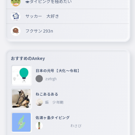
🍣タイピングを極めたい
サッカー 大好き
フクサン 293n
おすすめのAnkey
日本の元号【大化〜令和】
zsrtrgh
ねこあるある
飯 少年期
佐渡ヶ島タイピング
わさび