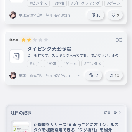
#ビジネス
#勉強
#プログラミング
#ゲーム
#
ことが分かりました。 是非参考にしてください。
地球生命体自称『神』🎧Λ＠xan @
10
9
Vertex本部 @fastest 副リーダー
難易度
タイピング大会予選
どーも神です。久しぶりの大会ですね。僕がオリジナルの打
ちやすい文章作ったのでぜひプレイしてみてください。 ル
#大会
#勉強
#ゲーム
#エンタメ
ール ・上位16名が決勝進出 ・決勝に進出しない場合はコメ
ントしてください。 期限 8/15まで
地球生命体自称『神』🎧Λ＠xan
15
13
@Vertex本部 @fastest 副リーダー
注目の記事
記事一覧
新機能をリリース! Ankeyごとにオリジナルの
タグを複数設定できる『タグ機能』を紹介