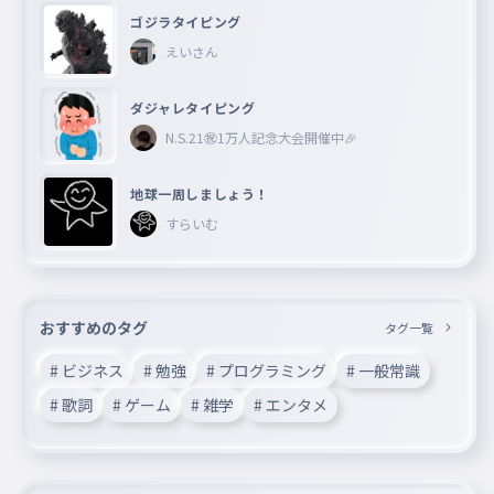
ゴジラタイピング
えいさん
ダジャレタイピング
N.S.21㊗︎1万人記念大会開催中🎉
地球一周しましょう！
すらいむ
おすすめのタグ
タグ一覧
# ビジネス
# 勉強
# プログラミング
# 一般常識
# 歌詞
# ゲーム
# 雑学
# エンタメ