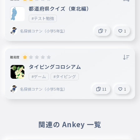
都道府県クイズ（東北編）
#テスト勉強
名探偵コナン（小学5年生）
7
1
難易度
タイピングコロシアム
#ゲーム
#タイピング
名探偵コナン（小学5年生）
11
1
関連の Ankey 一覧