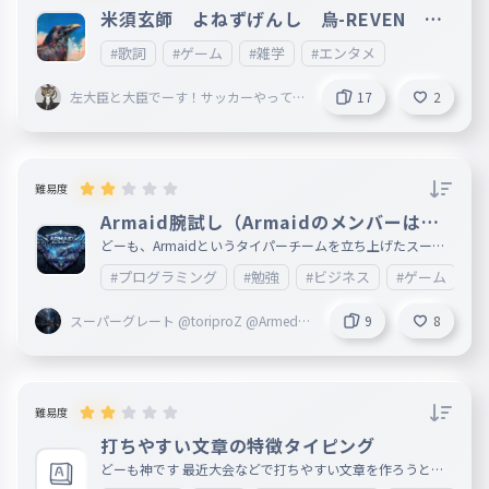
米須玄師 よねずげんし 烏-REVEN １
番だけ
#歌詞
#ゲーム
#雑学
#エンタメ
左大臣と大臣でーす！サッカーやって
17
2
る男子です！！
難易度
Armaid腕試し（Armaidのメンバーは絶
対やって！）
どーも、Armaidというタイパーチームを立ち上げたスーパ
ーグレートと申します。 今回は、Armaidの腕試しタイピン
#プログラミング
#勉強
#ビジネス
#ゲーム
#A
グを作ったので、プレイしてください。 別にいけなくても
良いけど、スコア1300位いってほしいかな... Armaidのメン
バーはやってください！（必ず） では、頑張って！
スーパーグレート @toriproZ @Armed創
9
8
設者
難易度
打ちやすい文章の特徴タイピング
どーも神です 最近大会などで打ちやすい文章を作ろうと他
作品の打ちやすい文章の特徴を調べた結果ある共通点がある