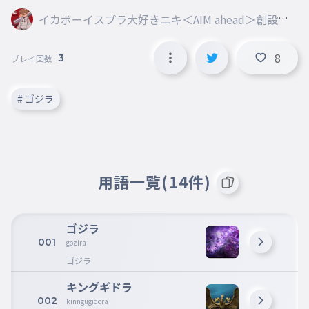
イカボーイスプラ大好きニキ＜AIM ahead＞創設者
〔Eclipse〕@Armaid
8
3
プレイ回数
# ゴジラ
用語一覧(14件)
ゴジラ
001
gozira
ゴジラ
キングギドラ
002
kinngugidora