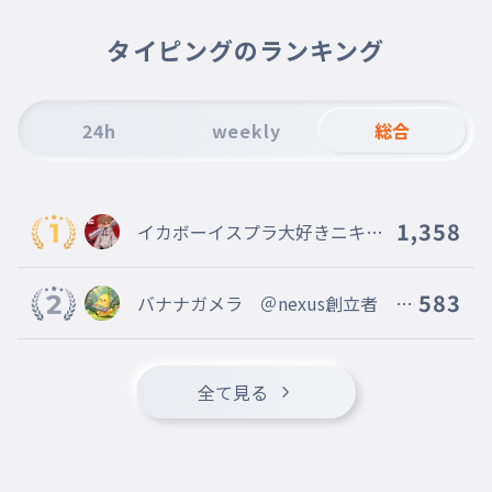
バラゴン
タイピングのランキング
008
baragonn
バラゴン
マンダ
24h
weekly
総合
009
mannda
マンダ
メカキングギドラ
1,358
イカボーイスプラ大好きニキ＜
010
mekakinngugidora
AIM ahead＞創設者〔Eclipse〕
メカキングギドラ
@Armaid
583
バナナガメラ ＠nexus創立者 @
キングコング
toriproZ フォロバ
011
kinngukonngu
キングコング
全て見る
ガメラ
012
gamera
番外編