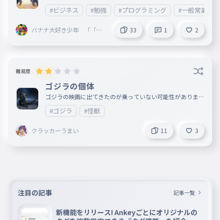
#ビジネス
#勉強
#プログラミング
#一般常識
バナナ大好き少年 「「神
33
1
2
最強
難易度
ゴジラの個体
ゴジラの映画に出てきたのが乗っていない可能性があります
。理由は同一個体は一つに絞らせてもらうからです。速報N
#ゴジラ
#怪獣
EWSです！2027年にゴジラ×コング新たなる帝国の続編が
公開予定だそうです！絶対見たほうがいいと思います！
クラッカーうまい
11
3
注目の記事
記事一覧
新機能をリリース! Ankeyごとにオリジナルの