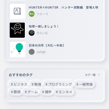
HUNTER×HUNTER ハンター試験編 登場人物
ツルーマ
地球一周しましょう！
すらいむ
日本の元号【大化〜令和】
zsrtrgh
おすすめのタグ
タグ一覧
# ビジネス
# 勉強
# プログラミング
# 一般常識
# 歌詞
# ゲーム
# 雑学
# エンタメ