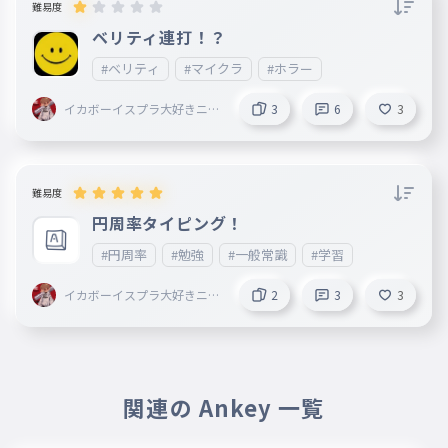
難易度
ベリティ連打！？
#ベリティ
#マイクラ
#ホラー
イカボーイスプラ大好きニキ
3
6
3
＜AIM ahead＞創設者〔Eclip
se〕@Armaid
難易度
円周率タイピング！
#円周率
#勉強
#一般常識
#学習
イカボーイスプラ大好きニキ
2
3
3
＜AIM ahead＞創設者〔Eclip
se〕@Armaid
関連の Ankey 一覧