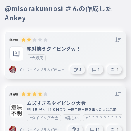
@misorakunnosi さんの作成した
Ankey
難易度
絶対笑うタイピングｗ！
#大爆笑
イカボーイスプラ大好きニキ
5
1
4
＜AIM ahead＞創設者〔Eclip
se〕@Armaid
難易度
ムズすぎるタイピング大会
説明 期限８月１０日まで 一位二位三位を取った人は名前載
せます １０位以内に入った人は全員必ずフォローします （
#タイピング大会
#難しい
#？？？？？？？？？？？
制作者は入りません） 頑張ってください！！！！！！！！
！！！！ 🥇 🥈 🥉
イカボーイスプラ大好きニ
3
11
4