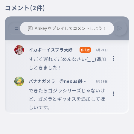
ギャオス
コメント
(2件)
013
gyaosu
番外編
ギロン
Ankey をプレイしてコメントしよう！
014
gironn
番外編
※誹謗中傷、不適切なコメントはお控え下さい。
※コメントするには、ログインが必要です。
イカボーイスプラ大好き
作成者
6月21日
ニキ＜AIM ahead＞創
すごく遅れてごめんなさい(_ _)追加
設者〔Eclipse〕@Arm
しときました！
aid
バナナガメラ ＠nexus創立
6月19日
者 @toriproZ フォロバ
できたらゴジラシリーズじゃないけ
ど、ガメラとギャオスを追加してほ
しいです。