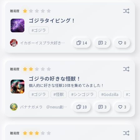
難易度
ゴジラタイピング！
#ゴジラ
イカボーイスプラ大好きニ
14
2
8
キ＜AIM ahead＞創設者〔E
clipse〕@Armaid
難易度
ゴジラの好きな怪獣！
個人的に好きな怪獣10体を集めてみました！
#ゴジラ
#怪獣
#シンゴジラ
#Godzilla
#ゴジラ
バナナガメラ ＠nexus創立
10
3
3
者 @toriproZ フォロバ
難易度