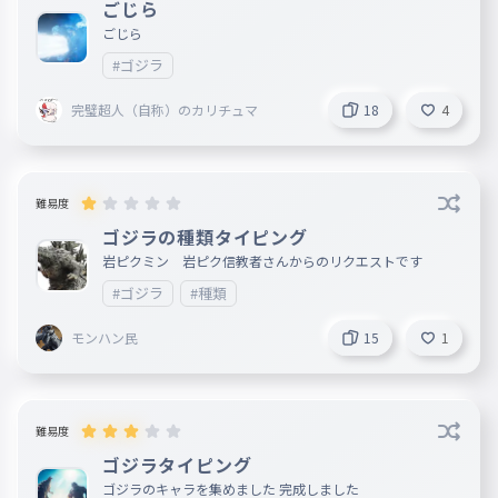
ごじら
ごじら
#ゴジラ
完璧超人（自称）のカリチュマ
18
4
難易度
ゴジラの種類タイピング
岩ピクミン 岩ピク信教者さんからのリクエストです
#ゴジラ
#種類
モンハン民
15
1
難易度
ゴジラタイピング
ゴジラのキャラを集めました 完成しました