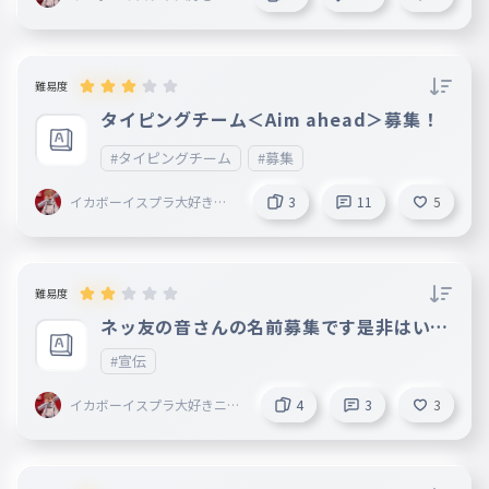
キ＜AIM ahead＞創設者〔E
clipse〕@Armaid
難易度
タイピングチーム＜Aim ahead＞募集！
#タイピングチーム
#募集
イカボーイスプラ大好きニ
3
11
5
キ＜AIM ahead＞創設者〔E
clipse〕@Armaid
難易度
ネッ友の音さんの名前募集です是非はいっ
てやってください
#宣伝
イカボーイスプラ大好きニキ
4
3
3
＜AIM ahead＞創設者〔Eclip
se〕@Armaid