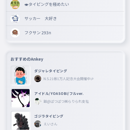
🍣タイピングを極めたい
サッカー 大好き
フクサン 293n
おすすめのAnkey
ダジャレタイピング
N.S.21㊗︎1万人記念大会開催中🎉
アイドル/YOASOBI/フルver.
跋@ばつばつ㈱らりられ支社
ゴジラタイピング
えいさん