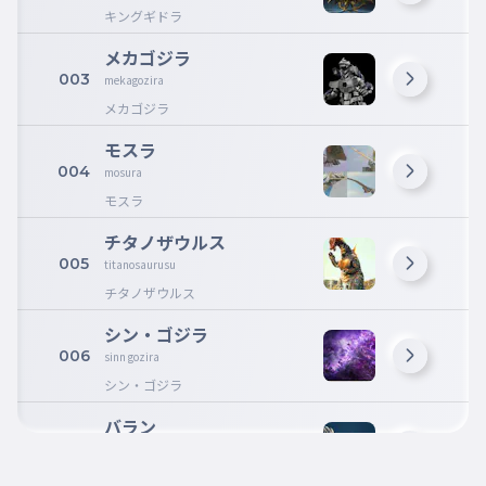
キングギドラ
メカゴジラ
003
mekagozira
メカゴジラ
モスラ
004
mosura
モスラ
チタノザウルス
005
titanosaurusu
チタノザウルス
シン・ゴジラ
006
sinn gozira
シン・ゴジラ
バラン
007
barann
バラン