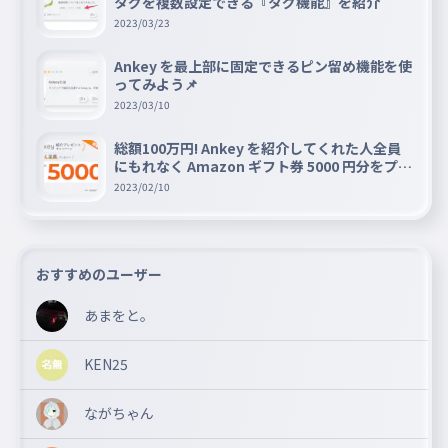
タグを複数設定できる『タグ機能』を紹介
2023/03/23
Ankey を最上部に固定できるピン留め機能を使
ってみよう📌
2023/03/10
総額100万円! Ankey を紹介してくれた人全員
にもれなく Amazon ギフト券 5000 円分をプレ
ゼントキャンペーン!!
2023/02/10
おすすめのユーザー
あまをと。
KEN25
ながちゃん