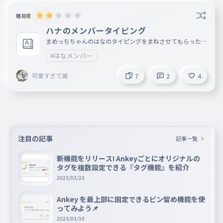
難易度
ハナのメンバータイピング
まめっちちゃんのはなのタイピングをまねさせてもらったよ
ー ちゃんときょかはとったから安心してね〜
#はなメンバー
可愛すぎて滅
7
2
4
注目の記事
記事一覧
新機能をリリース! Ankeyごとにオリジナルの
タグを複数設定できる『タグ機能』を紹介
2023/03/23
Ankey を最上部に固定できるピン留め機能を使
ってみよう📌
2023/03/10