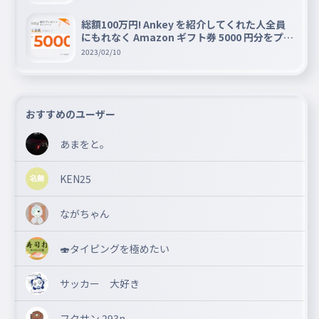
総額100万円! Ankey を紹介してくれた人全員
にもれなく Amazon ギフト券 5000 円分をプレ
ゼントキャンペーン!!
2023/02/10
おすすめのユーザー
あまをと。
KEN25
ながちゃん
🍣タイピングを極めたい
サッカー 大好き
フクサン 293n