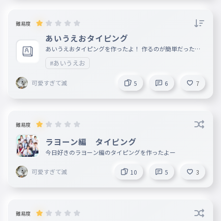
難易度
あいうえおタイピング
あいうえおタイピングを作ったよ！ 作るのが簡単だった！
！！！ これ簡単すぎたかなコメントで教えて！！！！！！
#あいうえお
！！
可愛すぎて滅
5
6
7
難易度
ラヨーン編 タイピング
今日好きのラヨーン編のタイピングを作ったよー
可愛すぎて滅
10
5
3
難易度