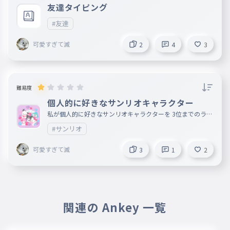
友達タイピング
#友達
可愛すぎて滅
2
4
3
難易度
個人的に好きなサンリオキャラクター
私が個人的に好きなサンリオキャラクターを 3位までのラン
キングにしたよー みんなが好きなサンリオキャラクターを
#サンリオ
コメントで教えてね
可愛すぎて滅
3
1
2
関連の Ankey 一覧