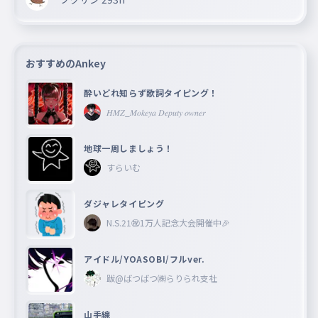
おすすめのAnkey
酔いどれ知らず歌詞タイピング！
𝐻𝑀𝑍_𝑀𝑜𝑘𝑒𝑦𝑎 𝐷𝑒𝑝𝑢𝑡𝑦 𝑜𝑤𝑛𝑒𝑟
地球一周しましょう！
すらいむ
ダジャレタイピング
N.S.21㊗︎1万人記念大会開催中🎉
アイドル/YOASOBI/フルver.
跋@ばつばつ㈱らりられ支社
山手線