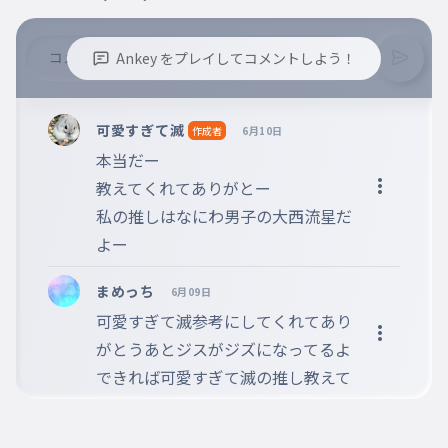
Ankey をプレイしてコメントしよう！
※誹謗中傷、不適切なコメントはお控え下さい。
※コメントするには、ログインが必要です。
可愛すぎて滅
作成者
6月10日
本当だー

教えてくれてありがとー

私の推しはなにわ男子の大西流星だ
よー
まめっち
6月09日
可愛すぎて滅参考にしてくれてあり
がとうあとジスがジズになってるよ