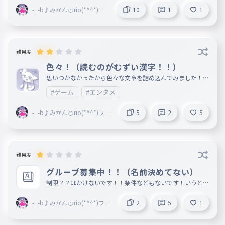
い！
-_-b♪みかん🍊rio(*^^*)フ
10
1
1
ォロバ！（スプランキー推
し）＠party
難易度
色々！（読むのがむずい漢字！！）
思いつかなかったから色々な文章を詰め込んでみました！！
長い文章が多めです！！
#ゲーム
#エンタメ
-_-b♪みかん🍊rio(*^^*)フォ
5
2
5
ロバ！（スプランキー推し）
＠party
難易度
グループ募集中！！（名前決めてない）
制限？？はかけないです！！条件などもないです！いうとす
れば悪口とかを言わない人！！ 入りたい人はコメントで教
えてくれ！ 名前はまだ決めてない！！なんか名前思いつい
-_-b♪みかん🍊rio(*^^*)フォ
2
5
1
たらつけます
ロバ！（スプランキー推し）
＠party