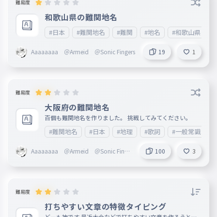
難易度
和歌山県の難関地名
#日本
#難関地名
#難関
#地名
#和歌山県
Aaaaaaaa ＠Armeid ＠Sonic Fingers
19
1
難易度
大阪府の難関地名
百個も難関地名を作りました。 挑戦してみてください。
#難関地名
#日本
#地理
#歌詞
#一般常識
Aaaaaaaa ＠Armeid ＠Sonic Finge
100
3
rs
難易度
打ちやすい文章の特徴タイピング
どーも神です 最近大会などで打ちやすい文章を作ろうと他