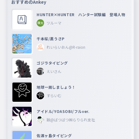
おすすめのAnkey
HUNTER×HUNTER ハンター試験編 登場人物
ツルーマ
千本桜/黒うさP
れいらいおん@R-raion
ゴジラタイピング
えいさん
地球一周しましょう！
すらいむ
アイドル/YOASOBI/フルver.
跋@ばつばつ㈱らりられ支社
佐渡ヶ島タイピング