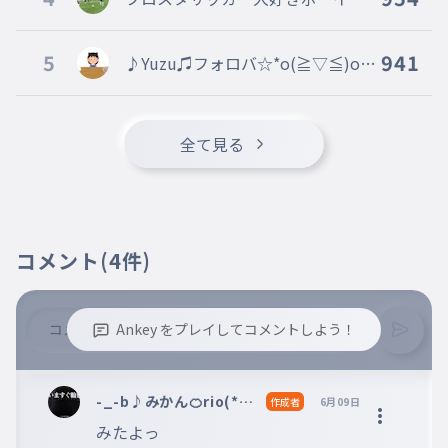
才小学生憧れの選手久保建英選手
5
941
♪Yuzu♫フォロバ☆*o(≧▽≦)o *
☆活休中
全て見る
コメント
(4件)
Ankey をプレイしてコメントしよう！
※誹謗中傷、不適切なコメントはお控え下さい。
※コメントするには、ログインが必要です。
-_-b♪みかん🍊rio(*^^
作成者
6月09日
*)フォロバ！（スプラン
みたよっ
キー推し）＠party