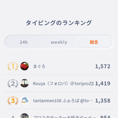
タイピングのランキング
24h
weekly
総合
1,572
まぐろ
1,419
Kouya（フォロバ）＠toriproZβ
1,358
tantanmen108 ふぉろば @tori
proZβ @seaser @TACHYON
4
954
ブロスタサッカー大好きボーイ天