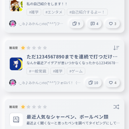
私の自己紹介をします！！
#雑学
#エンタメ
#自己紹介するよー！
-_-b♪みかん🍊rio(*^^*)フォ
9
4
3
ロバ！（スプランキー推し）
＠party
難易度
ただ1234567890までを連続で打つだけ〜
〜
なんか最近アイデアが思いつかなくなったから1234567890
を打つタイピングを作ろうと思います！！
#一般常識
#雑学
#ゲーム
-_-b♪みかん🍊rio(*^^*)フォロバ！（
10
4
スプランキー推し）＠party
難易度
最近人気なシャーペン、ボールペン類
最近よく聞くなーと思ったペンを調べてタイピングにしてみ
ました！！ 聞かないな〜〜と思った人も調べて見てくださ