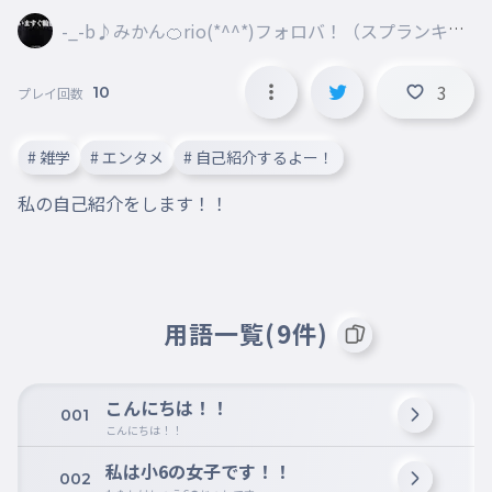
-_-b♪みかん🍊rio(*^^*)フォロバ！（スプランキー
推し）＠party
3
10
プレイ回数
# 雑学
# エンタメ
# 自己紹介するよー！
私の自己紹介をします！！
用語一覧(9件)
こんにちは！！
001
こんにちは！！
私は小6の女子です！！
002