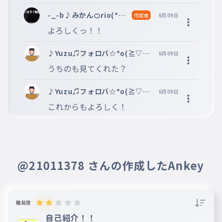
-_-b♪みかん🍊rio(*^^
作成者
6月09日
*)フォロバ！（スプラン
よろしくっ！！
キー推し）＠party
♪Yuzu♫フォロバ☆*o(≧▽≦
6月09日
)o *☆活休中
うちのも見てくれた？
♪Yuzu♫フォロバ☆*o(≧▽≦
6月09日
)o *☆活休中
これからもよろしく！
@21011378 さんの作成したAnkey
難易度
自己紹介！！