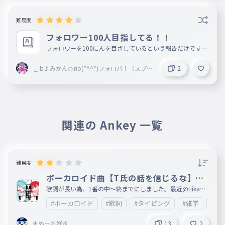
難易度
フォロワー100人目指してる！！
フォロワーを100にんを目ざしているという報告だけです！
！
-_-b♪みかん🍊rio(*^^*)フォロバ！（スプラ
2
ンキー推し）＠party
関連の Ankey 一覧
難易度
ボーカロイド曲【T氏の話を信じるな】歌
詞1番(中〜終)
歌詞が長い為、1番の中〜終までにしました。最近@tiikawa
_loveが歌うようになってきたので、 あとカラオケ🎤もこれ
#ボーカロイド
#歌詞
#タイピング
#雑学
#エ
歌ったことあるのでこれにしました。歌詞が長いので、文字
が間違えてしまっているところが複数あると思います。ご了
承ください。 何ありましたら、情報が入り次第ここに載せ
まめっち好き
13
2