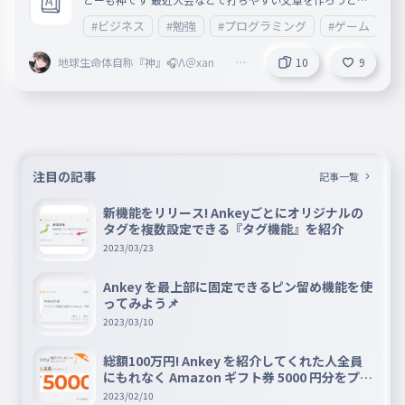
作品の打ちやすい文章の特徴を調べた結果ある共通点がある
#ビジネス
#勉強
#プログラミング
#ゲーム
#
ことが分かりました。 是非参考にしてください。
地球生命体自称『神』🎧Λ＠xan @
10
9
Vertex本部 @fastest 副リーダー
注目の記事
記事一覧
新機能をリリース! Ankeyごとにオリジナルの
タグを複数設定できる『タグ機能』を紹介
2023/03/23
Ankey を最上部に固定できるピン留め機能を使
ってみよう📌
2023/03/10
総額100万円! Ankey を紹介してくれた人全員
にもれなく Amazon ギフト券 5000 円分をプレ
ゼントキャンペーン!!
2023/02/10