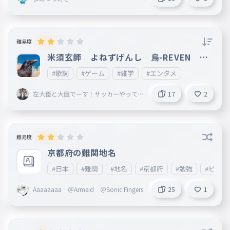
ますので、ご了承ください。次回は2番目以降を制作します
。すごいと思ったら❤をお願いします。皆様の御感想等楽し
みに待っております。 妹垢:http://ankey.io/@tiikawa_love
難易度
米須玄師 よねずげんし 烏-REVEN １
番だけ
#歌詞
#ゲーム
#雑学
#エンタメ
左大臣と大臣でーす！サッカーやって
17
2
る男子です！！
難易度
京都府の難関地名
#日本
#難関
#地名
#京都府
#勉強
#ビジネ
Aaaaaaaa ＠Armeid ＠Sonic Fingers
25
1