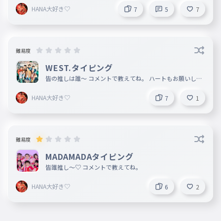
HANA大好き♡
7
5
7
難易度
WEST.タイピング
皆の推しは誰〜 コメントで教えてね。 ハートもお願いしま
す。
HANA大好き♡
7
1
難易度
MADAMADAタイピング
皆誰推し〜♡ コメントで教えてね。
HANA大好き♡
6
2