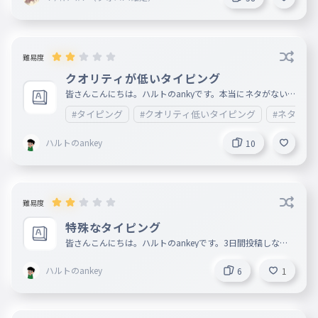
難易度
クオリティが低いタイピング
皆さんこんにちは。ハルトのankyです。本当にネタがない
。誰か、助けてください。あと、関係ない話に入りますが、
#タイピング
#クオリティ低いタイピング
#ネタない
僕は、タイパー所属してません。どこにも。あと、言いたい
ことは、「本当にこんな道で正解だったのか、引退してよか
ったのか」ってずっと考えています。しかも、不安が消えて
ハルトのankey
10
ない。あと、他にもありますが、これだけは言われてくださ
い。明日、投稿休ませてください。理由は、特にないですが
、休憩が欲しいです。明後日に、2本投稿しますので。明々
後日、休みます。.....3本目のタイピングで、カレンダー作り
ますので、そこで見てください。
難易度
特殊なタイピング
皆さんこんにちは。ハルトのankeyです。3日間投稿しなく
てすみません。代わりに、タイピング3本投稿します。 頑張
って投稿してみます。....特に言うこともありません。強いて
ハルトのankey
6
1
言えば、記録を更新したことくらいです。確か、、、803打
鍵から、818打鍵記録更新しました。（対して変わらないで
すが、他の記録も対して変わらないです。）寿司打タイピン
グも、80皿（お手軽コース）から2皿増えただけです。82皿
です。だけど、なぜか5位から3位になりました。本当に嬉し