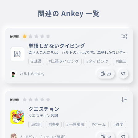
関連の Ankey 一覧
難易度
単語しかないタイピング
皆さんこんにちは。ハルトのankeyです。単語しかないタイ
ピングについてですが、単語しかありません。もう説明する
#単語
#単語タイピング
#タイピング
#簡単
必要もありませんね。あと、急にはなりますし、関係話にな
ります。ここからは関係ない話に入ります。聞きたくなけれ
ば、説明文は見ないようおすすめします。toriproZというチ
ハルトのankey
20
ームを最近知りました。それで、僕は何が言いたいかという
と、僕もそのチームに入りたいけど、入れないかもしれませ
ん。理由は、引退するからです。引退したら、そのチームに
入っても意味がないからです。でも、あのチームはタイピン
グが早い人達たくさんいるのかな？っと思っています。あと
、日本語下手くそな部分があるかもしれないですが、大目に
難易度
みてください。 カレンダー 8月10日 休み 8月11日 1本投稿
する 8月12日 休み 8月13日〜20日まで 毎日1本投稿 8月21
クエスチョン
日〜8月25日 休み 8月26日〜9月2日 投稿する。
クエスチョン歌詞
#歌詞
#勉強
#一般常識
#ゲーム
#雑学
#
！ｱｲﾄﾃﾞｽ！（フォロバ確定）
58