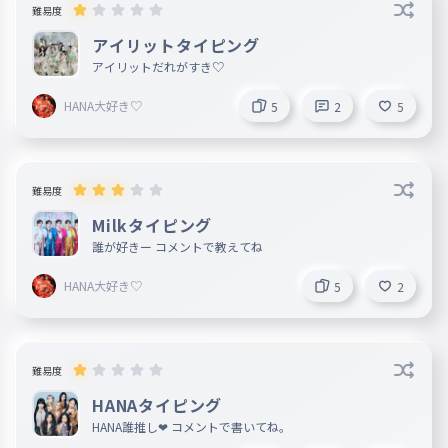
難易度
アイリットタイピング
アイリットだれがすき♡
HANA大好き♡
5
2
5
難易度
Milkタイピング
誰が好きー コメントで教えてね
HANA大好き♡
5
2
難易度
HANAタイピング
HANA誰推し❤ コメントで書いてね。