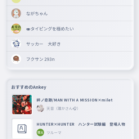
ながちゃん
🍣タイピングを極めたい
サッカー 大好き
フクサン 293n
おすすめのAnkey
絆ノ奇跡/MAN WITH A MISSION×milet
天音（誰かさん🎧）
HUNTER×HUNTER ハンター試験編 登場人物
ツルーマ