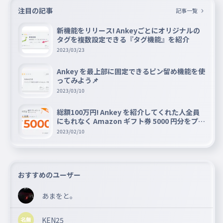
注目の記事
記事一覧
新機能をリリース! Ankeyごとにオリジナルの
タグを複数設定できる『タグ機能』を紹介
2023/03/23
Ankey を最上部に固定できるピン留め機能を使
ってみよう📌
2023/03/10
総額100万円! Ankey を紹介してくれた人全員
にもれなく Amazon ギフト券 5000 円分をプレ
ゼントキャンペーン!!
2023/02/10
おすすめのユーザー
あまをと。
KEN25