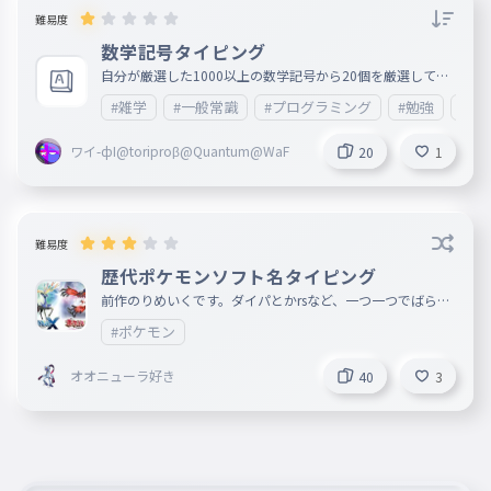
いです。自慢話をしてしまい、申し訳ございませんでした。
難易度
自慢話が不快ならば、説明文は読まないでください。
数学記号タイピング
自分が厳選した1000以上の数学記号から20個を厳選して選
びました！
#雑学
#一般常識
#プログラミング
#勉強
#ビ
ワイ-фI@toriproβ@Quantum@WaF
20
1
難易度
歴代ポケモンソフト名タイピング
前作のりめいくです。ダイパとかrsなど、一つ一つでばらし
ました。とくべつソフト他にあったら教えてください
#ポケモン
オオニューラ好き
40
3