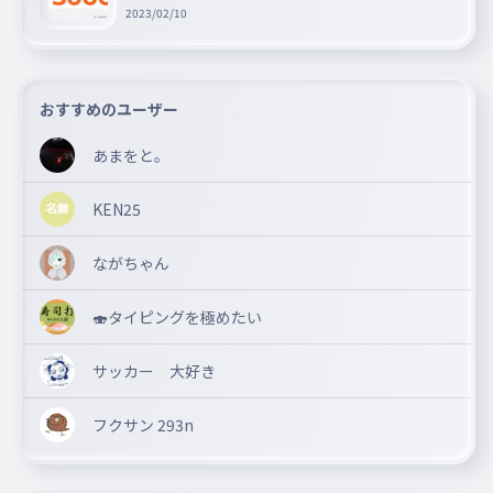
ゼントキャンペーン!!
2023/02/10
おすすめのユーザー
あまをと。
KEN25
ながちゃん
🍣タイピングを極めたい
サッカー 大好き
フクサン 293n