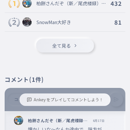
432
柏餅さんだぞ（新／尾虎楼録）（
旧／夜狼 藺酔）400から６００代
を行き来するAnkeyをしています
81
SnowMan大好き
全て見る
コメント
(1件)
Ankey をプレイしてコメントしよう！
※誹謗中傷、不適切なコメントはお控え下さい。
※コメントするには、ログインが必要です。
柏餅さんだぞ（新／尾虎楼録）
6月17日
（旧／夜狼 藺酔）400から６
懐かしいな〜なんか途中で、味方が