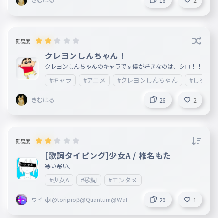
16
2
難易度
クレヨンしんちゃん！
クレヨンしんちゃんのキャラです僕が好きなのは、シロ！！
#キャラ
#アニメ
#クレヨンしんちゃん
#しろ
きむはる
26
2
難易度
[歌詞タイピング]少女A / 椎名もた
寒い寒い。
#少女A
#歌詞
#エンタメ
ワイ-фI@toriproβ@Quantum@WaF
20
1