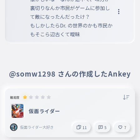
００代を行き来するAnkeyを
裏切りなんか市民がゲームに参加し
しています
て敵になったんだったけ？

もしかしたらDr. の世界のかも市民か
もそこら辺古くて曖昧
@somw1298 さんの作成したAnkey
難易度
仮面ライダー
仮面ライダー大好き
11
5
7