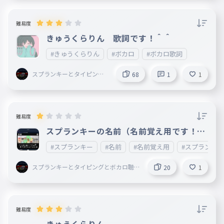
難易度
きゅうくらりん 歌詞です！＾＾
#きゅうくらりん
#ボカロ
#ボカロ歌詞
スプランキーとタイピング
68
1
1
とボカロ聴いてることして
る謎の小学生
難易度
スプランキーの名前（名前覚え用です！！
）
#スプランキー
#名前
#名前覚え用
#スプランキ
スプランキーとタイピングとボカロ聴
20
1
いてることしてる謎の小学生
難易度