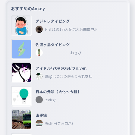
おすすめのAnkey
ダジャレタイピング
N.S.21㊗︎1万人記念大会開催中🎉
佐渡ヶ島タイピング
わさび
アイドル/YOASOBI/フルver.
跋@ばつばつ㈱らりられ支社
日本の元号【大化〜令和】
zsrtrgh
山手線
舞浜〜(フォロバ)