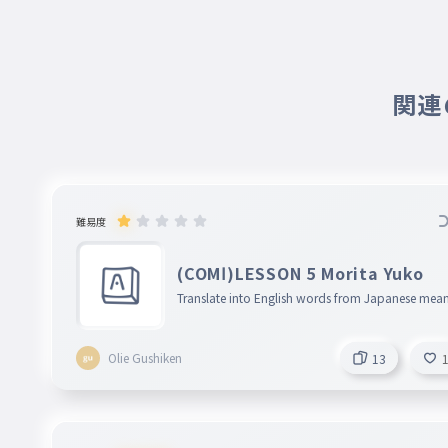
関連の
難易度
(COMⅠ)LESSON 5 Morita Yuko
Translate into English words from Japanese mea
gs!
Olie Gushiken
13