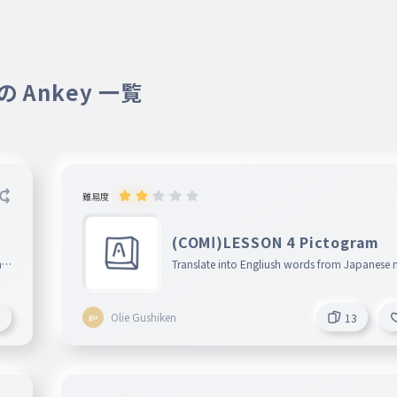
 Ankey 一覧
難易度
(COMⅠ)LESSON 4 Pictogram
nin
Translate into Engliush words from Japanese
ng !
Olie Gushiken
1
13