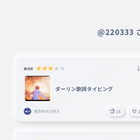
@220333
難易度
ダーリン歌詞タイピング
東京MER大好き
15