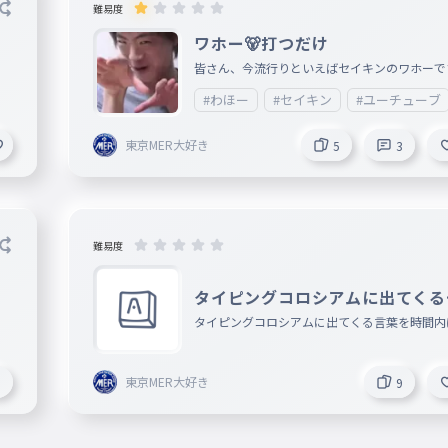
難易度
ワホー🐻打つだけ
皆さん、今流行りといえばセイキンのワホーで
ね〜。ということで今回はワホー打つだけを作
#わほー
#セイキン
#ユーチューブ
のでぜひやってみてください。そしてコメント
しやってほしいタイピングとかがあったらコメ
東京MER大好き
5
3
して教えてくださいお願いします。 他にもタ
グを作っているのでもしよかったらこちらもPL
てみてください↓ https://ankey.io/wordbook
h7bi9io6g031ln9q0 では楽しんで〜〜〜〜
難易度
タイピングコロシアムに出てくる
葉
タイピングコロシアムに出てくる言葉を時間内
うってください
東京MER大好き
3
9