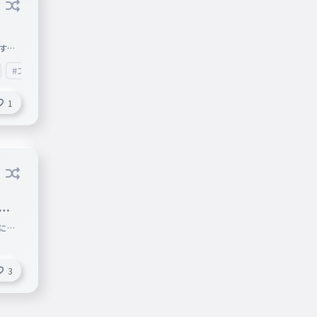
すよ
った
#エンタメ
にも
ント
1
イピン
AYし
s/d8q
〜〜＾＾
言
にい
3