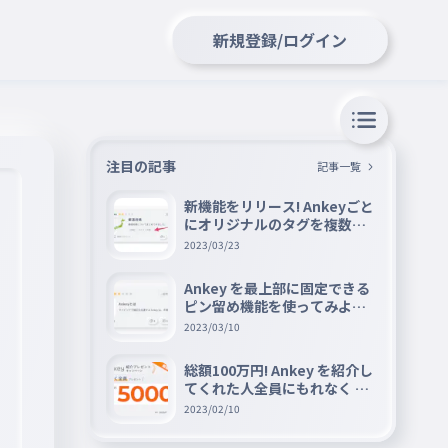
新規登録/ログイン
注目の記事
記事一覧
新機能をリリース! Ankeyごと
にオリジナルのタグを複数設
定できる『タグ機能』を紹介
2023/03/23
Ankey を最上部に固定できる
ピン留め機能を使ってみよう
📌
2023/03/10
総額100万円! Ankey を紹介し
てくれた人全員にもれなく A
mazon ギフト券 5000 円分を
2023/02/10
プレゼントキャンペーン!!