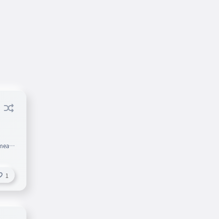
 meani
1