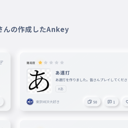
 さんの作成したAnkey
難易度
あ連打
あ連打を作りました。皆さんプレイしてくださ
とフォローも忘れないでね。！！！
#あ
東京MER大好き
2
50
1