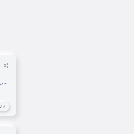
い あ
6