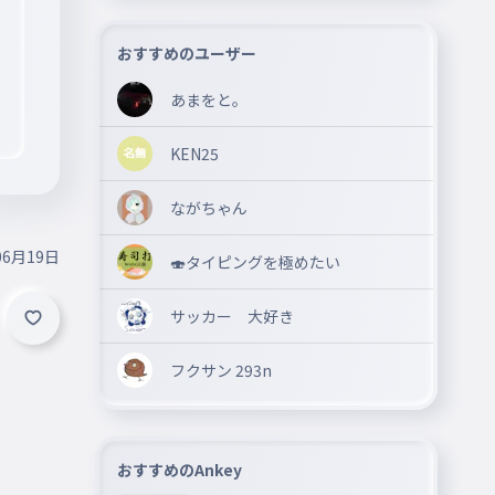
おすすめのユーザー
あまをと。
KEN25
ながちゃん
06月19日
🍣タイピングを極めたい
サッカー 大好き
フクサン 293n
おすすめのAnkey