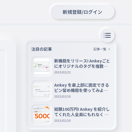
新規登録/ログイン
注目の記事
記事一覧
新機能をリリース! Ankeyごと
にオリジナルのタグを複数設
定できる『タグ機能』を紹介
2023/03/23
Ankey を最上部に固定できる
ピン留め機能を使ってみよう
📌
2023/03/10
総額100万円! Ankey を紹介し
てくれた人全員にもれなく A
mazon ギフト券 5000 円分を
2023/02/10
プレゼントキャンペーン!!