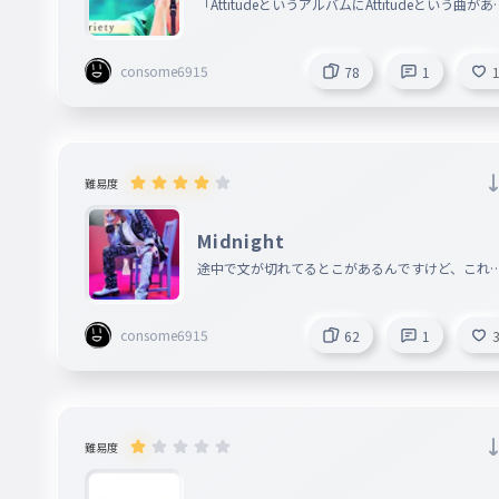
「AttitudeというアルバムにAttitudeという曲があ
やり場のない惨たらしさも
024
ように、ANTENNAというアルバムにANTENNAと
やりばのないむごたらしさも
曲があるように、この曲にも特別な名前をつけま
consome6915
78
1
た。」byもっくん https://typing-tube.net/play/ty
ここにもその手を待ってる
ng/74357
025
ここにもそのてをまってる
わたしが居るのだから
難易度
026
わたしがいるのだから
Midnight
風が唄うこの町で
途中で文が切れてるとこがあるんですけど、これ
027
かぜがうたうこのまちで
文の文字数制限の西南で気にしないでください
consome6915
62
1
わたしは確かな強さを学んで
028
わたしはたしかなつよさをまなんで
誰しもが持つ胸のキズも
029
難易度
だれしもがもつむねのきずも