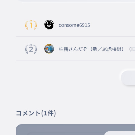
風は笑うあの町で
012
かぜはわらうあのまちで
consome6915
わたしは奇跡の愛で生まれて
013
わたしはきせきのあいでうまれて
柏餅さんだぞ（新／尾虎楼録）（旧／
思い返す
014
ています
おもいかえす
大切な日々を
015
たいせつなひびを
風はただ知っている
016
かぜはただしっている
コメント
(1件)
風はただ知っている
017
かぜはただしっている