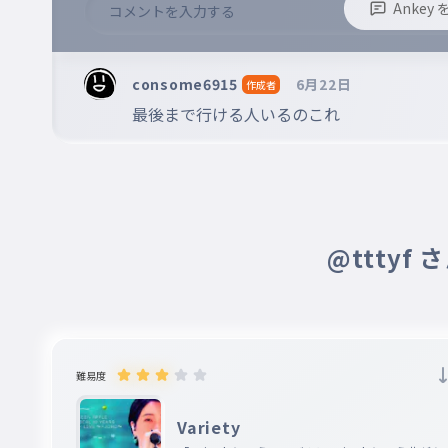
Anke
いつか別れあるこの旅路が
018
いつかわかれあるこのたびじが
※誹謗中傷、不適切なコメントはお控え下さい。
※コメントするには、ログインが必要です。
consome6915
6月22日
作成者
何の意味を紡いで
019
最後まで行ける人いるのこれ
なんのいみをつむいで
あなたが生まれた一大事を
020
あなたがうまれたいちだいじを
悦んだあの輪も
@tttyf
021
よろこんだあのわも
この血が憶えてる
022
このちがおぼえてる
難易度
揺れた葉の優しさも
023
ゆれたはのやさしさも
Variety