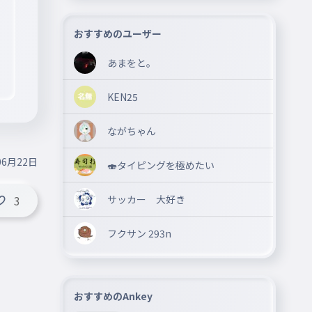
おすすめのユーザー
あまをと。
KEN25
ながちゃん
06月22日
🍣タイピングを極めたい
サッカー 大好き
3
フクサン 293n
おすすめのAnkey