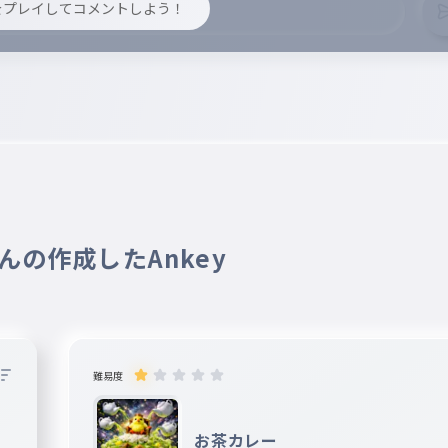
y をプレイしてコメントしよう！
 さんの作成したAnkey
難易度
お茶カレー