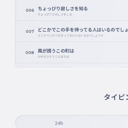
ちょっぴり寂しさを知る
006
ちょっぴりさみしさをしる
どこかでこの手を待ってる人はいるのでし
007
どこかでこのてをまってるひとはいるのでしょうか
風が誘うこの町は
008
かぜがさそうこのまちは
私と誰かを愛で繋いで
009
わたしとだれかをあいでつないで
泣きたくなる日があることも
タイピ
010
なきたくなるひがあることも
風はただ知っている
011
かぜはただしっている
24h