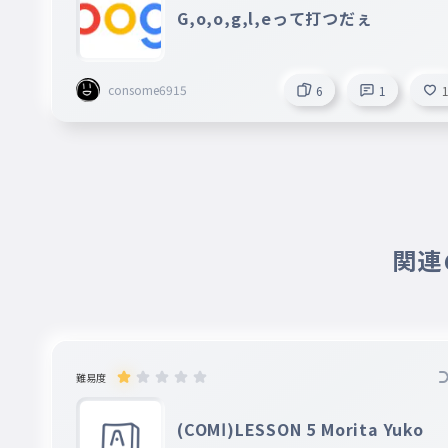
風はただ知っている
G,o,o,g,l,eって打つだぇ
030
かぜはただしっている
おはよう
consome6915
6
1
031
おはよう
今日もいいお天気ね
032
きょうもいいおてんきね
人が人を繋ぐ頃
033
関連の
ひとがひとをつなぐころ
繰り返すは時代のメロディー
034
くりかえすはじだいのめろでぃー
難易度
命の調べよ
035
いのちのしらべよ
(COMⅠ)LESSON 5 Morita Yuko