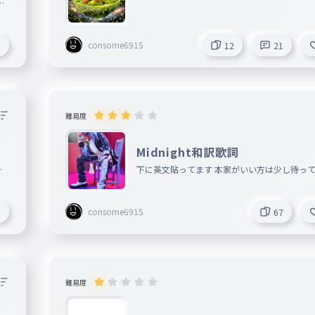
る
いう
し
consome6915
1
12
21
pi
難易度
Midnight和訳歌詞
は
下に英文貼ってます 本家がいい方は少し待っ
さい
consome6915
3
67
難易度