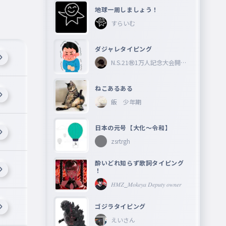
地球一周しましょう！
すらいむ
ダジャレタイピング
N.S.21㊗︎1万人記念大会開催
中🎉
ねこあるある
飯 少年期
日本の元号【大化〜令和】
zsrtrgh
酔いどれ知らず歌詞タイピング
！
𝐻𝑀𝑍_𝑀𝑜𝑘𝑒𝑦𝑎 𝐷𝑒𝑝𝑢𝑡𝑦 𝑜𝑤𝑛𝑒𝑟
ゴジラタイピング
えいさん