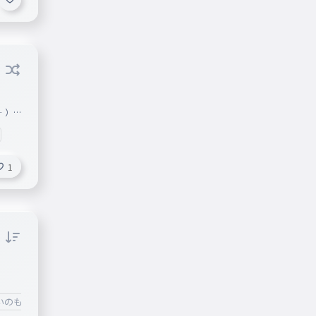
‐）
1
いのもいるよね