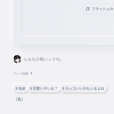
フラッシュカ
らぁ丸＠眠いっすね。
1
プレイ回数
# 名前
# 可愛い子いる？
# カッコいいのもいるよね
（名）