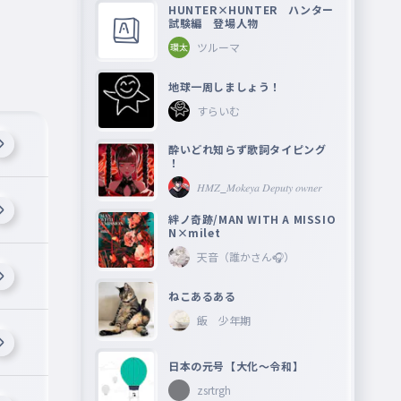
HUNTER×HUNTER ハンター
試験編 登場人物
ツルーマ
地球一周しましょう！
すらいむ
酔いどれ知らず歌詞タイピング
！
𝐻𝑀𝑍_𝑀𝑜𝑘𝑒𝑦𝑎 𝐷𝑒𝑝𝑢𝑡𝑦 𝑜𝑤𝑛𝑒𝑟
絆ノ奇跡/MAN WITH A MISSIO
N×milet
天音（誰かさん🎧）
ねこあるある
飯 少年期
日本の元号【大化〜令和】
zsrtrgh