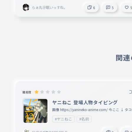
らぁ丸＠眠いっすね。
6
5
関連の
難易度
ヤニねこ 登場人物タイピング
画像 https://yanineko-anime.com/ 今ここ ↓ タコピ
ーの原罪→ヤニねこ→みいちゃんと山田さん
#ヤニねこ
#名前