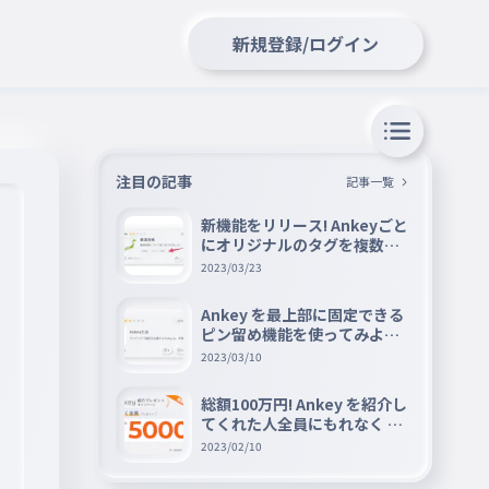
新規登録/ログイン
注目の記事
記事一覧
新機能をリリース! Ankeyごと
にオリジナルのタグを複数設
定できる『タグ機能』を紹介
2023/03/23
Ankey を最上部に固定できる
ピン留め機能を使ってみよう
📌
2023/03/10
総額100万円! Ankey を紹介し
てくれた人全員にもれなく A
mazon ギフト券 5000 円分を
2023/02/10
プレゼントキャンペーン!!