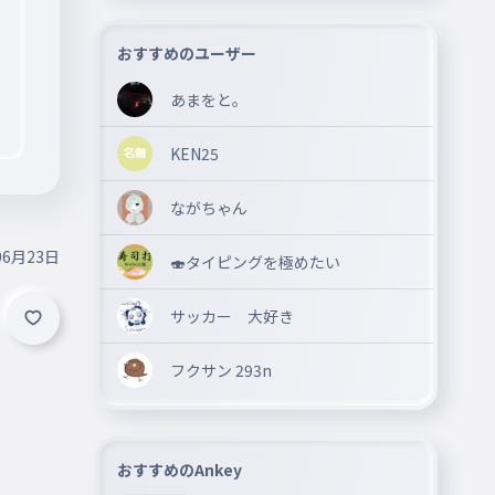
おすすめのユーザー
あまをと。
KEN25
ながちゃん
06月23日
🍣タイピングを極めたい
サッカー 大好き
フクサン 293n
おすすめのAnkey