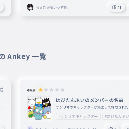
らぁ丸＠眠いっすね。
5
21
 Ankey 一覧
難易度
はぴたんぶいのメンバーの名前
サンリオのキャラクターが集まって結成された
たんぶい。 今回はそのはぴたんぶいのメンバ
#サンリオキャラクター
#はぴたんぶ
前をタイピングにしました。 はぴたんぶいが
ひとはぜひ、プレイしてください!