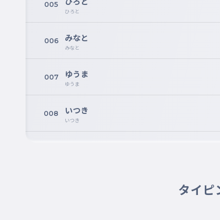
ひろと
005
ひろと
みなと
006
みなと
ゆうま
007
ゆうま
いつき
008
いつき
はる
009
はる
次は女の子だよ...
タイピ
ゆうな
010
ゆうな