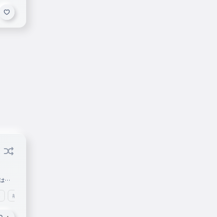
はぴ
ーの名
い
#名前
#名前タイピング
#キャラクター
好きな