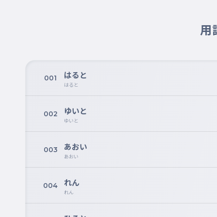
用
はると
001
はると
ゆいと
002
ゆいと
あおい
003
あおい
れん
004
れん