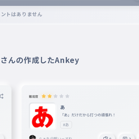
メントはありません
9 さんの作成したAnkey
難易度
あ
「あ」だけだから打つの頑張れ！
#あ
らぁ丸＠眠いっすね。
3
8
3