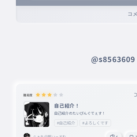
うっ、、自分の名前と似てる気もする...
※誹謗中傷、不適切なコメントはお控え下さい。
※コメントするには、ログインが必要です。
コ
ゆづき
017
ゆづき
みずき
018
みずき
@s856360
いろは
019
いろは
皆は自分の名前あった？
020
難易度
みんなはじぶんのなまえあった？
自己紹介！
コメントで別に言わなくてもいいからね
自己紹介のたいぴんぐでぇす！
021
コメントでべつにいわなくてもいいからね
#自己紹介
#よろしくです
ほんとに。まぁ言わないとおもうけど(；・∀・)
らぁ丸＠眠いっすね。
6