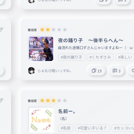
難易度
夜の踊り子 〜後半らへん〜
曲流れた途端口ずさんじゃいますよねー（‐ω
サビから始まりますよぉ
#夜の踊り子
#くちずさみ
#楽しい
らぁ丸＠眠いっすね。
2
19
3
難易度
名前ー。
（名）
#名前
#可愛い子いる？
#カッコい