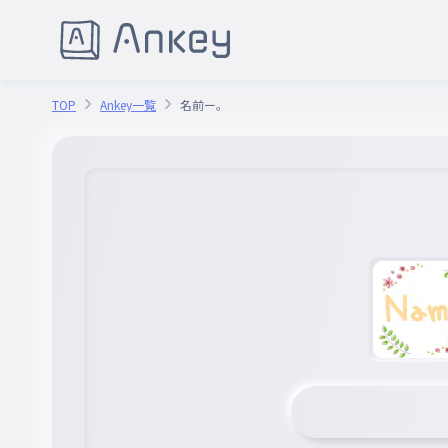
TOP
Ankey一覧
名前ー。