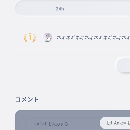
あかり
24h
011
あかり
ふりかけ？（その名前の人すみません。）
ゆい
ネギネギネギネギネギネギネギネ
012
ゆい
ネギネギネギ
ひまり
013
ひまり
つむぎ
014
つむぎ
コメント
ひなの
015
ひなの
りん
Anke
016
りん