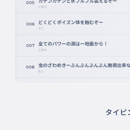
カチンカチンと氷ブルブル震えるぞー
005
こおり
どくどくポイズン体を蝕むぞー
006
どく
全てのパワーの源はー地面から！
007
じめん
虫のざわめきーぶんぶんぶんぶん無視出来
008
むし
青空を自由に大飛行
009
ひこう
ゴロゴロ岩ガツガツ岩ガッツで攻めろ
タイピ
010
いわ
悪いぞ強いぞイヒヒのヒ