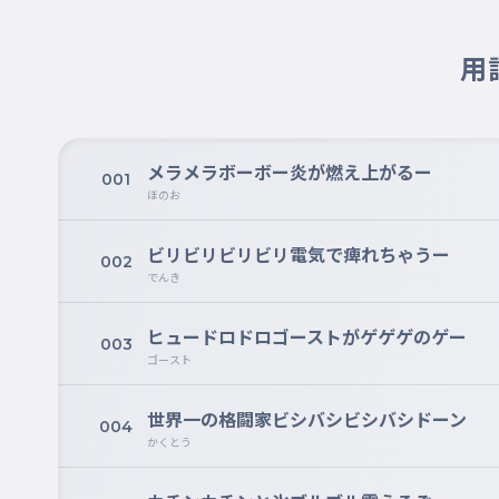
用
メラメラボーボー炎が燃え上がるー
001
ほのお
ビリビリビリビリ電気で痺れちゃうー
002
でんき
ヒュードロドロゴーストがゲゲゲのゲー
003
ゴースト
世界一の格闘家ビシバシビシバシドーン
004
かくとう