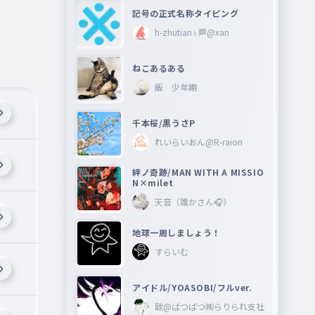
記号の正式名称タイピング
h-zhutian♄🏁@xan
ねこあるある
飯 少年期
千本桜/黒うさP
れいらいおん@R-raion
絆ノ奇跡/MAN WITH A MISSIO
N×milet
天音（誰かさん🎧）
地球一周しましょう！
すらいむ
アイドル/YOASOBI/フルver.
跋@ばつばつ㈱らりられ支社