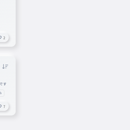
2
です
争
7