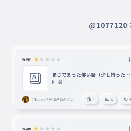
@107712
難易度
まじであった怖い話（少し持ったよ
）
怖い話
＠Marisa所属海洋類のマンボ
9
6
王
難易度