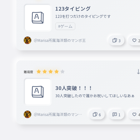
123タイピング
123を打つだけのタイピングです
#ゲーム
＠Marisa所属海洋類のマンボ王
3
難易度
30人突破！！！
30人突破したので誰かお祝いしてほしいなあぁ
＠Marisa所属海洋類のマンボ
6
1
王