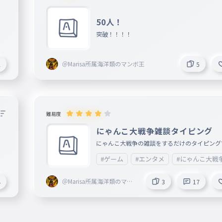
50人！
突破！！！！
＠Marisa所属海洋類のマンボ王
2
5
難易度
にゃんこ大戦争雑談タイピング
にゃんこ大戦争の雑談をするだけのタイピング
#ゲーム
#エンタメ
#にゃんこ大戦
＠Marisa所属海洋類のマン
4
3
17
ボ王