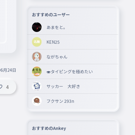
おすすめのユーザー
あまをと。
KEN25
ながちゃん
06月24日
🍣タイピングを極めたい
サッカー 大好き
4
フクサン 293n
おすすめのAnkey