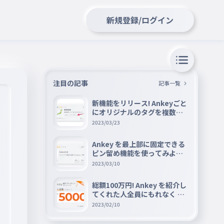
新規登録/ログイン
注目の記事
記事一覧
新機能をリリース! Ankeyごと
にオリジナルのタグを複数設
定できる『タグ機能』を紹介
2023/03/23
Ankey を最上部に固定できる
ピン留め機能を使ってみよう
📌
2023/03/10
総額100万円! Ankey を紹介し
てくれた人全員にもれなく A
mazon ギフト券 5000 円分を
2023/02/10
プレゼントキャンペーン!!