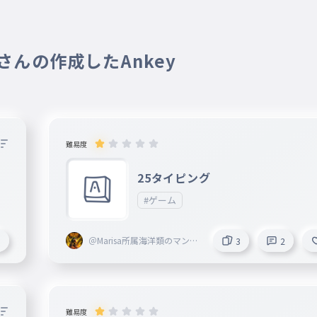
0 さんの作成したAnkey
難易度
25タイピング
#ゲーム
＠Marisa所属海洋類のマンボ
5
3
2
王
難易度