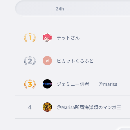
011
あく
24h
ピッカピカに輝くはがねのボディー
012
はがね
テットさん
大きな顔でガォーと強いぞドラゴン！
013
ドラゴン
ピカットくらふと
キュートに可愛く美しく決めてフェアリー
014
フェアリー
ジェミニー信者 ＠marisa
おまけ
015
ステラ
4
＠Marisa所属海洋類のマンボ王