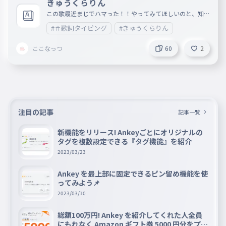
きゅうくらりん
この歌最近まじでハマった！！やってみてほしいのと、知ら
ん人は聞いてみてね〜！！いい歌だよ！！ URL載せとくね
#＃歌詞タイピング
#きゅうくらりん
！！https://www.youtube.com/watch?v=2b1IexhKPz4&lis
t=RD2b1IexhKPz4&start_radio=1
ここなっつ
60
2
注目の記事
記事一覧
新機能をリリース! Ankeyごとにオリジナルの
タグを複数設定できる『タグ機能』を紹介
2023/03/23
Ankey を最上部に固定できるピン留め機能を使
ってみよう📌
2023/03/10
総額100万円! Ankey を紹介してくれた人全員
にもれなく Amazon ギフト券 5000 円分をプレ