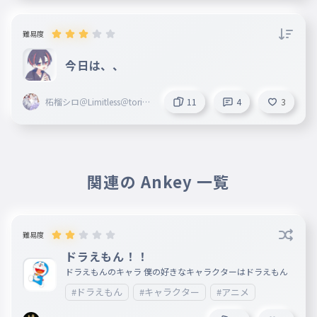
難易度
今日は、、
柘榴シロ＠Limitless＠toripr
11
4
3
oZ＠Blosso＠marisas
関連の Ankey 一覧
難易度
ドラえもん！！
ドラえもんのキャラ 僕の好きなキャラクターはドラえもん
#ドラえもん
#キャラクター
#アニメ