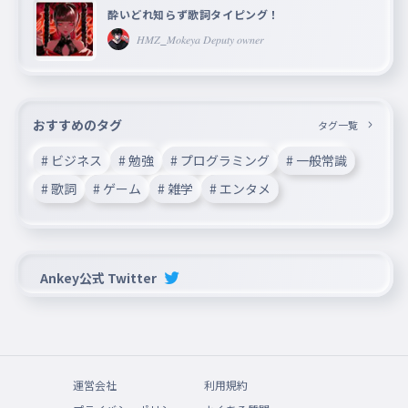
酔いどれ知らず歌詞タイピング！
𝐻𝑀𝑍_𝑀𝑜𝑘𝑒𝑦𝑎 𝐷𝑒𝑝𝑢𝑡𝑦 𝑜𝑤𝑛𝑒𝑟
おすすめのタグ
タグ一覧
# ビジネス
# 勉強
# プログラミング
# 一般常識
# 歌詞
# ゲーム
# 雑学
# エンタメ
Ankey公式 Twitter
運営会社
利用規約