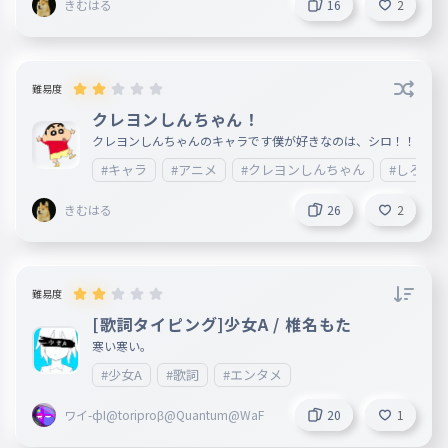
きむはる
16
2
難易度
クレヨンしんちゃん！
クレヨンしんちゃんのキャラです僕が好きなのは、シロ！！
#キャラ
#アニメ
#クレヨンしんちゃん
#しろ
きむはる
26
2
難易度
[歌詞タイピング]少女A / 椎名もた
寒い寒い。
#少女A
#歌詞
#エンタメ
ワイ-фI@toriproβ@Quantum@WaF
20
1