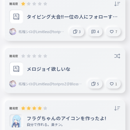
難易度
タイピング大会!!一位の人にフォローする
よん(してるかもね）「あ」連打
柘榴シロ＠Limitless＠toripro
3
4
7
Z＠Blosso＠marisas
難易度
メロジョイ欲しいな
柘榴シロ＠Limitless＠toriproZ＠Blosso
5
1
＠marisas
難易度
フラグちゃんのアイコンを作ったよ!
自分で作れる。楽チン。