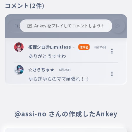
コメント
(2件)
Ankey をプレイしてコメントしよう！
※誹謗中傷、不適切なコメントはお控え下さい。
※コメントするには、ログインが必要です。
柘榴シロ＠Limitless＠
作成者
6月25日
toriproZ＠Blosso＠m
ありがとうですわ
arisas
☆さらちゃ★
6月25日
ゆらぎゆらのママ頑張れ！！
@assi-no さんの作成したAnkey