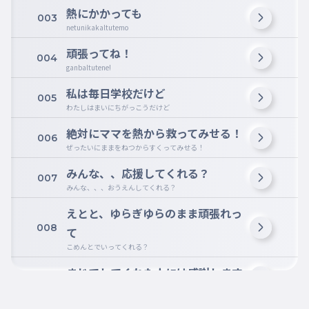
熱にかかっても
003
netunikakaltutemo
頑張ってね！
004
ganbaltutene!
私は毎日学校だけど
005
わたしはまいにちがっこうだけど
絶対にママを熱から救ってみせる！
006
ぜったいにままをねつからすくってみせる！
みんな、、応援してくれる？
007
みんな、、、おうえんしてくれる？
えとと、ゆらぎゆらのまま頑張れっ
008
て
こめんとでいってくれる？
まじでしてくれた人には感謝します
009
まじでしてくれたひとにはかんしゃします