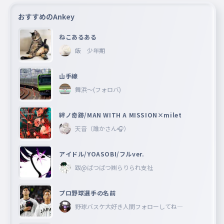
おすすめのAnkey
ねこあるある
飯 少年期
山手線
舞浜〜(フォロバ)
絆ノ奇跡/MAN WITH A MISSION×milet
天音（誰かさん🎧）
アイドル/YOASOBI/フルver.
跋@ばつばつ㈱らりられ支社
プロ野球選手の名前
野球バスケ大好き人間フォローしてね―