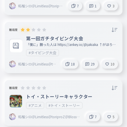
柘榴シロ＠Limitless＠toripro
7
1
3
Z＠Blosso＠marisas
難易度
第一回ガチタイピング大会
「僕に」勝った人は https://ankey.io/@jakiaka ↑がほろー
！ 頑張れー！☆ 誤字があったら教えて （制作者by hukuchi
#タイピング大会
xyo） 一位＝フォロー10いいね 二位＝フォロー5いいね 三
位＝フォロー4いいね 四位＝フォロー3いいね 五位＝フォロ
ー1いいね
柘榴シロ＠Limitless＠tori
18
29
10
proZ＠Blosso＠marisas
難易度
トイ・ストーリーキャラクター
#アニメ
#トイ・ストーリー
柘榴シロ＠Limitless＠toriproZ＠Blosso
7
5
＠marisas