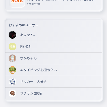
ゼントキャンペーン!!
2023/02/10
おすすめのユーザー
あまをと。
KEN25
ながちゃん
🍣タイピングを極めたい
サッカー 大好き
フクサン 293n