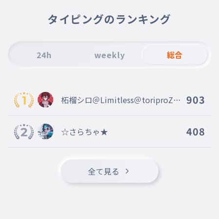
本当に感謝感激です
010
ほんとうにかんしゃかんげきです！
タイピングのランキング
おばあちゃんへの手紙も作ります
011
まっててください
24h
weekly
総合
903
柘榴シロ＠Limitless＠toriproZ＠
Blosso＠marisas
408
☆さらちゃ★
全て見る