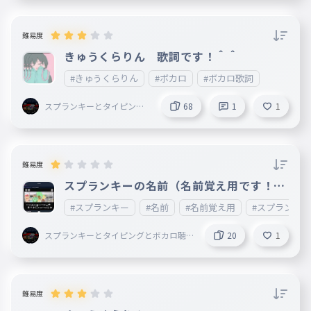
難易度
きゅうくらりん 歌詞です！＾＾
#きゅうくらりん
#ボカロ
#ボカロ歌詞
スプランキーとタイピング
68
1
1
とボカロ聴いてることして
る謎の小学生
難易度
スプランキーの名前（名前覚え用です！！
）
#スプランキー
#名前
#名前覚え用
#スプランキ
スプランキーとタイピングとボカロ聴
20
1
いてることしてる謎の小学生
難易度