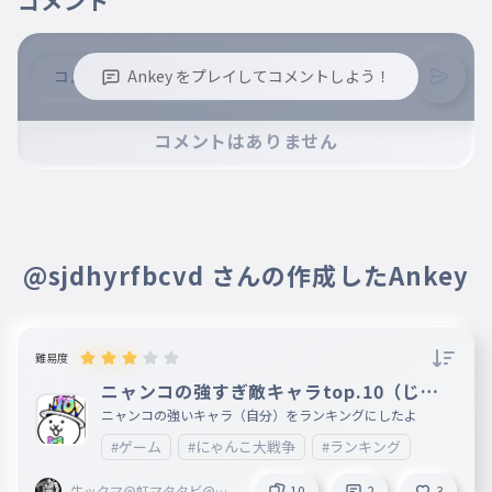
コメント
お豆さん
うっしっし
013
Ankey をプレイしてコメントしよう！
ussissi
うっしっし
※誹謗中傷、不適切なコメントはお控え下さい。
コメントはありません
牧場内の草はなるべく多く
※コメントするには、ログインが必要です。
014
bokuzyounainokusahanarubekuooku
牧場内の草はなるべく多く
ミルク絞るの難しスンギ
015
mirukusiborunomuzukasisungi
@sjdhyrfbcvd さんの作成したAnkey
ミルク絞るの難しスンギ
自然を多く、
016
sizennwoooku
難易度
自然を多く、
ニャンコの強すぎ敵キャラtop.10（じぶ
ん）
ニャンコの強いキャラ（自分）をランキングにしたよ
牛の環境によく
#ゲーム
#にゃんこ大戦争
#ランキング
017
usinokankyouniyoku
牛の環境によく
牛ックマ@虹マタタビ@mi-
10
2
3