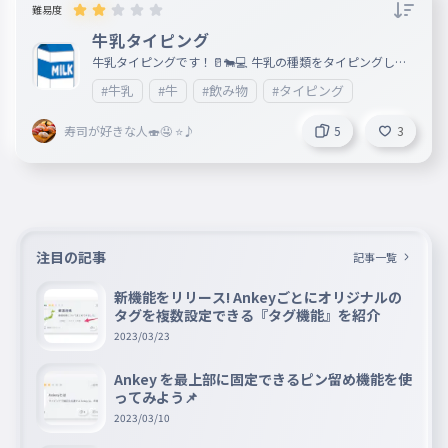
難易度
牛乳タイピング
牛乳タイピングです！🥛🐄💻️ 牛乳の種類をタイピングしま
す！🥛🐄💻️
#牛乳
#牛
#飲み物
#タイピング
寿司が好きな人🍣🤤 ⭐️♪
5
3
注目の記事
記事一覧
新機能をリリース! Ankeyごとにオリジナルの
タグを複数設定できる『タグ機能』を紹介
2023/03/23
Ankey を最上部に固定できるピン留め機能を使
ってみよう📌
2023/03/10