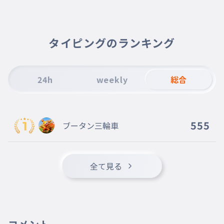
007
nanigamokutekinanda
何が目的なんだ
まあいいや
タイピングのランキング
008
maaiiya
まあいいや
牛乳を作るのは難しい
24h
weekly
総合
009
gyuunyuuwotukurunowamuzukasii
牛乳を作るのは難しい
牛を育てる
555
ブータン三輪車
010
usiwosodateru
牛を育てる
お牛さん
全て見る
011
ousisan
お牛さん
お豆さん
012
omamesan