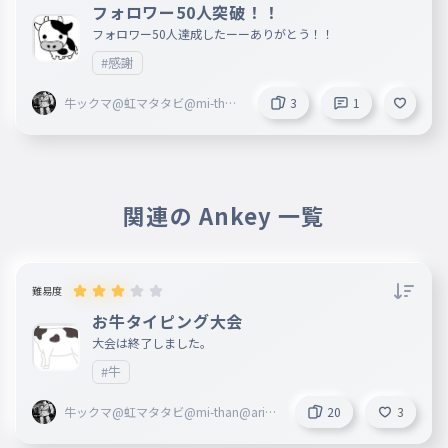
フォロワー50人突破！！
フォロワー50人達成したーーありがとう！！
#感謝
牛ックマ@虹マタタビ@mi-than
3
1
@arigatou blackma@marisa
関連の Ankey 一覧
難易度
お牛タイピング大会
大会は終了しました。
#牛
牛ックマ@虹マタタビ@mi-than@ariga
20
3
tou blackma@marisa