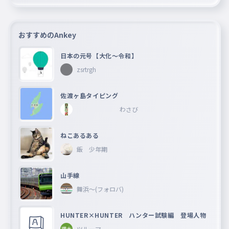
おすすめのAnkey
日本の元号【大化〜令和】
zsrtrgh
佐渡ヶ島タイピング
わさび
ねこあるある
飯 少年期
山手線
舞浜〜(フォロバ)
HUNTER×HUNTER ハンター試験編 登場人物
ツルーマ