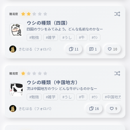
難易度
ウシの種類（四国）
四国のウシをみてみよう。どんな名前なのかなー
#勉強
#雑学
#うし
#牛
#ｳｼ
きむはる（フォロバ）
11
1
10
難易度
ウシの種類（中国地方）
次は中国地方のウシ どんな牛がいるのかなー
#勉強
#雑学
#うし
#牛
#ｳｼ
#中国地方のウ
きむはる（フォロバ）
16
9