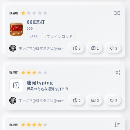
難易度
666連打
666
#666
#ブレインロッド
牛ックマ@虹マタタビ@mi-t
3
1
3
han@arigatou blackma@m
arisa
難易度
運河typing
世界の有名な運河を打とう
牛ックマ@虹マタタビ@mi-t
2
2
2
han@arigatou blackma@m
arisa
難易度