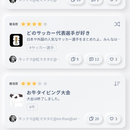
than@arigatou blackma@
過ごしやすく
marisa
018
sugosiyasuku
過ごしやすく
難易度
プロを一人でも多く
どのサッカー代表選手が好き
019
purowohitoridemoooku
日本や外国の人気なサッカー選手をまとめたよ。みんなはど
れが好き？僕はリオネルメッシかな（＾＿＾）
プロを一人でも多く
#サッカー選手
簡単な飼い方で飼おう
牛ックマ@虹マタタビ@mi-
9
13
3
020
kantannakaikatadekaou
than@arigatou blackma@
marisa
簡単な飼い方でやろう
難易度
お牛タイピング大会
大会は終了しました。
#牛
牛ックマ@虹マタタビ@mi-than@ariga
20
3
tou blackma@marisa