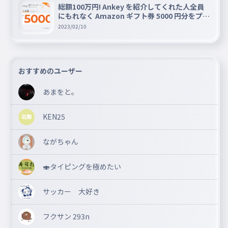
総額100万円! Ankey を紹介してくれた人全員
にもれなく Amazon ギフト券 5000 円分をプレ
ゼントキャンペーン!!
2023/02/10
おすすめのユーザー
あまをと。
KEN25
ながちゃん
🍣タイピングを極めたい
サッカー 大好き
フクサン 293n