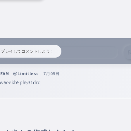
y をプレイしてコメントしよう！
AM ＠Limitless
7月05日
ow6eekb5ph531drc
