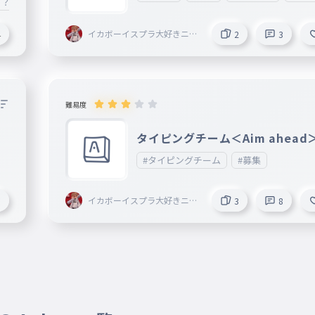
？？？？？？？？？？？？？？？？
さ
イカボーイスプラ大好きニキ
4
2
3
＜AIM ahead＞創設者〔Eclip
se〕@Armaid
難易度
タイピングチーム＜Aim ahead
集！
#タイピングチーム
#募集
イカボーイスプラ大好きニキ
6
3
8
＜AIM ahead＞創設者〔Eclip
se〕@Armaid