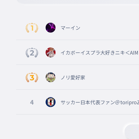
かっぱつさせるおそれがあります
009
kappatusaseruosoregaarimasu
活発させる恐れがあります
マーイン
きをつけて！
010
kiwotukete!
イカボーイスプラ大好きニキ＜AIM ahe
気をつけて！
ではまたらいしゅう
ノリ愛好家
011
dehamataraisyuu
ではまた来週
4
サッカー日本代表ファン＠toriproZ ＠