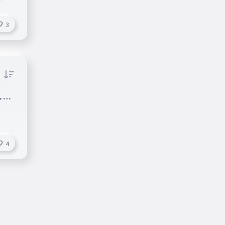
3
＞募
4