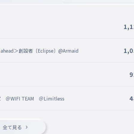
1,
1,
ad＞創設者〔Eclipse〕@Armaid
9
4
WIFI TEAM ＠Limitless
全て見る