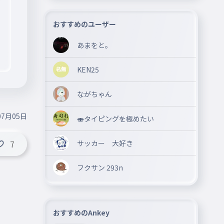
おすすめのユーザー
あまをと。
KEN25
ながちゃん
07月05日
🍣タイピングを極めたい
サッカー 大好き
7
フクサン 293n
おすすめのAnkey