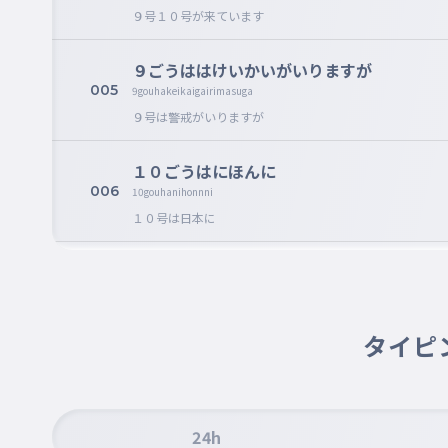
９号１０号が来ています
９ごうははけいかいがいりますが
005
9gouhakeikaigairimasuga
９号は警戒がいりますが
１０ごうはにほんに
006
10gouhanihonnni
１０号は日本に
えいきょうはないです
007
eikyouhanaidesu
影響はないです
タイピ
だけどばいうぜんせんを
008
dakedobaiuzennsennwo
だけど梅雨前線を
24h