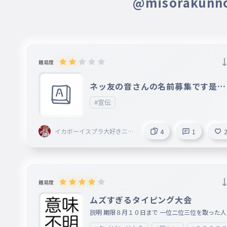
@misorakun
難易度
ネッ友の音さんの名前募集です是非
はいってやってください
#宣伝
イカボーイスプラ大好きニキ
4
1
＜AIM ahead＞創設者〔Eclip
se〕@Armaid
難易度
ムズすぎるタイピング大会
説明 期限８月１０日まで 一位二位三位を取った人
名前載せます １０位以内に入った人は全員必ずフ