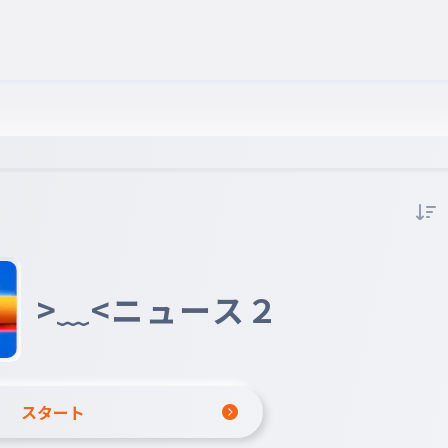
>﹏<ニュース２
スタート