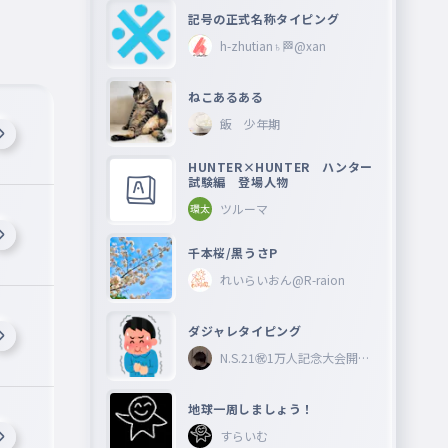
記号の正式名称タイピング
h-zhutian♄🏁@xan
ねこあるある
飯 少年期
HUNTER×HUNTER ハンター
試験編 登場人物
ツルーマ
千本桜/黒うさP
れいらいおん@R-raion
ダジャレタイピング
N.S.21㊗︎1万人記念大会開催
中🎉
地球一周しましょう！
すらいむ