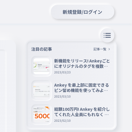
新規登録/ログイン
注目の記事
記事一覧
新機能をリリース! Ankeyごと
にオリジナルのタグを複数設
定できる『タグ機能』を紹介
2023/03/23
Ankey を最上部に固定できる
ピン留め機能を使ってみよう
📌
2023/03/10
総額100万円! Ankey を紹介し
てくれた人全員にもれなく A
mazon ギフト券 5000 円分を
2023/02/10
プレゼントキャンペーン!!