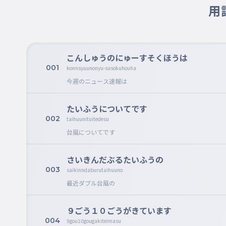
用
こんしゅうのにゅーすそくほうは
001
konnsyuunonyu-susokuhouha
今週のニュース速報は
たいふうについてです
002
taihuunituitedesu
台風についてです
さいきんだぶるたいふうの
003
saikinndaburutaihuuno
最近ダブル台風の
９ごう１０ごうがきています
004
9gou10gougakiteimasu