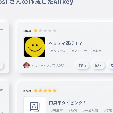
nosi さんの作成したAnkey
難易度
ベリティ連打！？
#ベリティ
#マイクラ
#ホラー
イカボーイスプラ大好きニキ
2
3
5
＜AIM ahead＞創設者〔Eclip
se〕@Armaid
難易度
円周率タイピング！
は
#円周率
#勉強
#一般常識
#学習
ォ