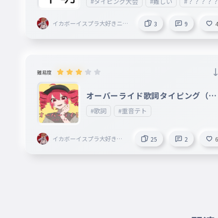
#タイピング大会
#難しい
#？？？？
ローします （制作者は入りません） 頑張ってくだ
い！！！！！！！！！！！！ 🥇 🥈 🥉
イカボーイスプラ大好きニキ
3
9
＜AIM ahead＞創設者〔Eclip
se〕@Armaid
難易度
オーバーライド歌詞タイピング（１
番）！
#歌詞
#重音テト
イカボーイスプラ大好きニ
25
2
キ＜AIM ahead＞創設者〔E
clipse〕@Armaid