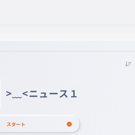
>﹏<ニュース１
スタート