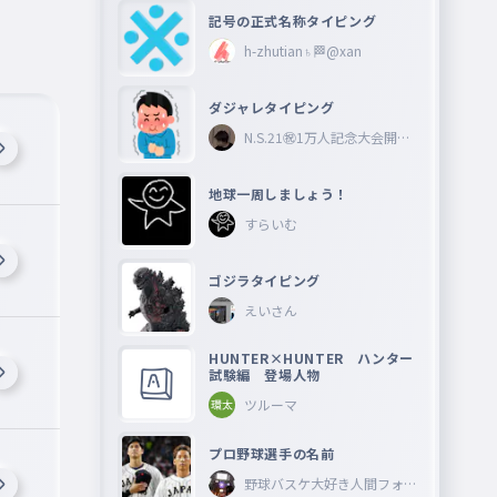
記号の正式名称タイピング
h-zhutian♄🏁@xan
ダジャレタイピング
N.S.21㊗︎1万人記念大会開催
中🎉
地球一周しましょう！
すらいむ
ゴジラタイピング
えいさん
HUNTER×HUNTER ハンター
試験編 登場人物
ツルーマ
プロ野球選手の名前
野球バスケ大好き人間フォロ