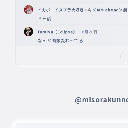
イカボーイスプラ大好きニキ＜AIM ahead＞創設者
３日前
fumiya〔Eclipse〕
6月28日
なんか画像変わってる
fumiya〔Eclipse〕
6月28日
地震おきたんだ　知らなかった
@misorakun