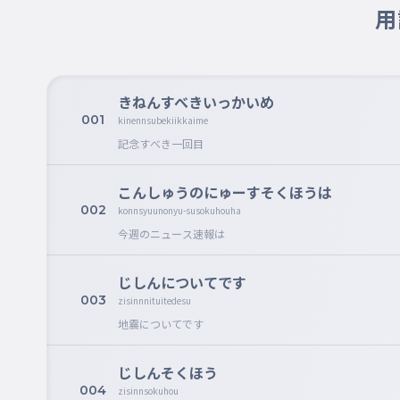
用
きねんすべきいっかいめ
001
kinennsubekiikkaime
記念すべき一回目
こんしゅうのにゅーすそくほうは
002
konnsyuunonyu-susokuhouha
今週のニュース速報は
じしんについてです
003
zisinnnituitedesu
地震についてです
じしんそくほう
004
zisinnsokuhou