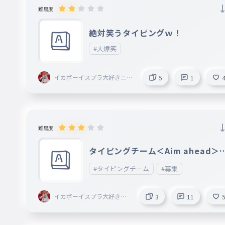
難易度
絶対笑うタイピングｗ！
#大爆笑
イカボーイスプラ大好きニキ
5
1
＜AIM ahead＞創設者〔Eclip
se〕@Armaid
難易度
タイピングチーム＜Aim ahead＞
集！
#タイピングチーム
#募集
イカボーイスプラ大好きニ
3
11
キ＜AIM ahead＞創設者〔E
clipse〕@Armaid