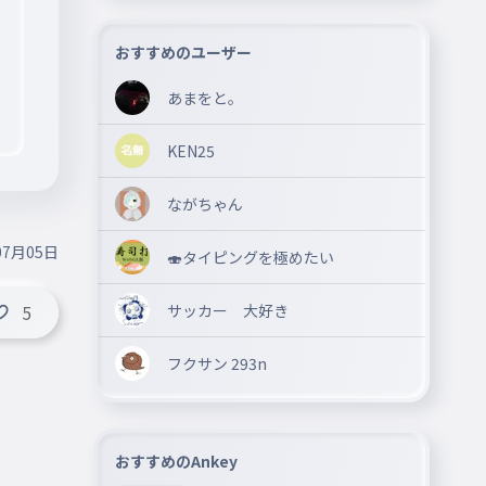
おすすめのユーザー
あまをと。
KEN25
ながちゃん
07月05日
🍣タイピングを極めたい
サッカー 大好き
5
フクサン 293n
おすすめのAnkey