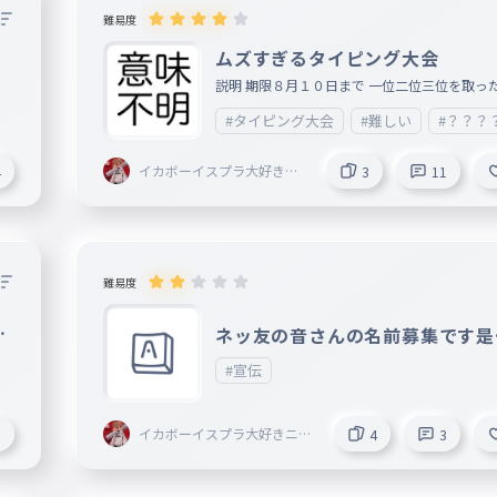
難易度
ムズすぎるタイピング大会
説明 期限８月１０日まで 一位二位三位を取っ
名前載せます １０位以内に入った人は全員必
#タイピング大会
#難しい
#？？？
ローします （制作者は入りません） 頑張って
い！！！！！！！！！！！！ 🥇 🥈 🥉
イカボーイスプラ大好きニ
4
3
11
キ＜AIM ahead＞創設者〔E
clipse〕@Armaid
難易度
募
ネッ友の音さんの名前募集です是
はいってやってください
#宣伝
イカボーイスプラ大好きニキ
5
4
3
＜AIM ahead＞創設者〔Eclip
se〕@Armaid