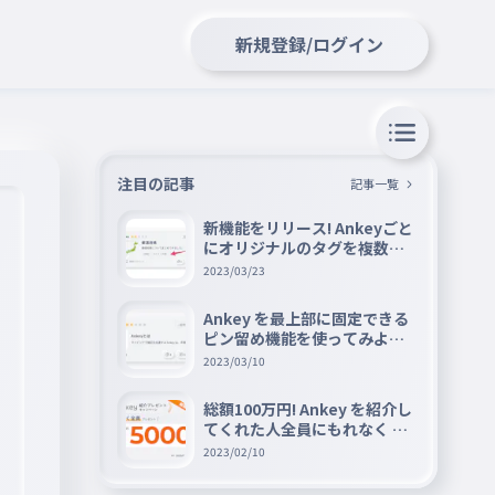
新規登録/ログイン
注目の記事
記事一覧
新機能をリリース! Ankeyごと
にオリジナルのタグを複数設
定できる『タグ機能』を紹介
2023/03/23
Ankey を最上部に固定できる
ピン留め機能を使ってみよう
📌
2023/03/10
総額100万円! Ankey を紹介し
てくれた人全員にもれなく A
mazon ギフト券 5000 円分を
2023/02/10
プレゼントキャンペーン!!