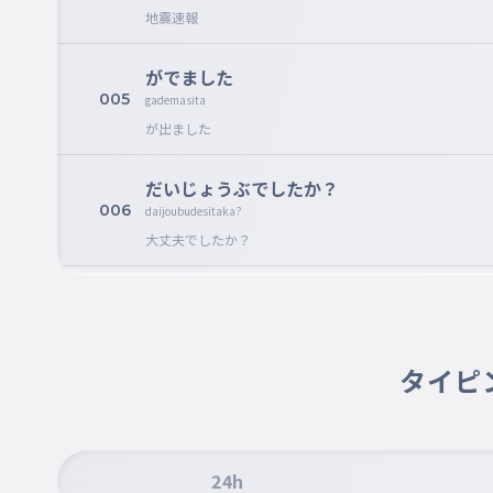
地震速報
がでました
005
gademasita
が出ました
だいじょうぶでしたか？
006
daijoubudesitaka?
大丈夫でしたか？
このあともじしんが
007
konoatomozisinnga
このあとも地震が
タイピ
おきやすいのできをつけて！
008
okiyasuinodekiwotukete
起きやすいので気をつけて！
24h