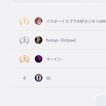
ではまたらいしゅう
009
dehamataraisyuu
ではまた来週
イカボーイスプラ大好きニキ＜AIM ahe
fumiya〔Eclipse〕
マーイン
4
SE