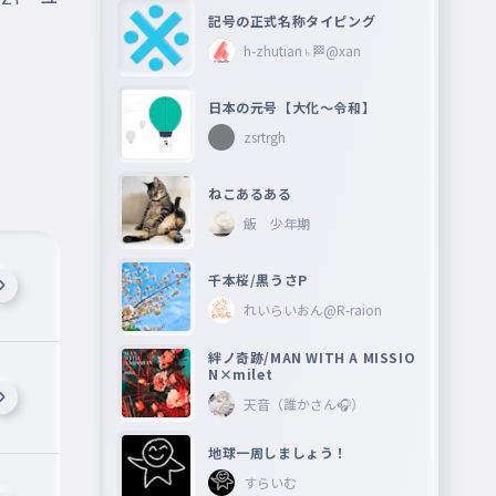
記号の正式名称タイピング
h-zhutian♄🏁@xan
日本の元号【大化〜令和】
zsrtrgh
ねこあるある
飯 少年期
千本桜/黒うさP
れいらいおん@R-raion
絆ノ奇跡/MAN WITH A MISSIO
N×milet
天音（誰かさん🎧）
地球一周しましょう！
すらいむ