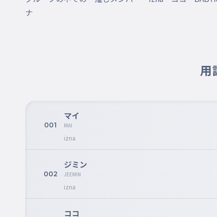
ナ
用
マイ
001
MAI
izna
ジミン
002
JEEMIN
izna
ココ