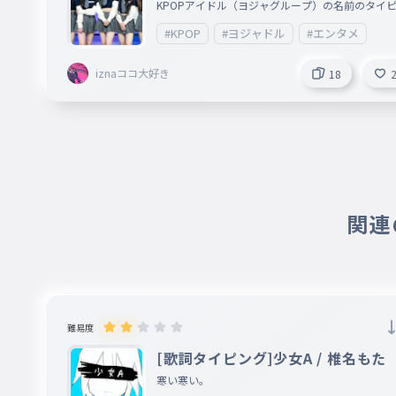
グ
KPOPアイドル（ヨジャグループ）の名前のタイ
Hearts2Hearts
グ作ってみた〜 俺の推しグループは、izna、BAB
#KPOP
#ヨジャドル
#エンタメ
ONSTER、Hearts2Hearts、TWICE、ITZY
ステラ
017
iznaココ大好き
18
STELLA
Hearts2Hearts
ジューン
018
JUUN
Hearts2Hearts
関連の
エイナ
019
A-NA
Hearts2Hearts
イアン
難易度
020
IAN
[歌詞タイピング]少女A / 椎名もた
Hearts2Hearts
寒い寒い。