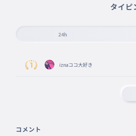
タイピ
パリタ
008
PHARITA
BABYMONSTER
24h
アサ
009
ASA
BABYMONSTER
iznaココ大好き
アヒョン
010
AHYEON
BABYMONSTER
ラミ
011
RAMI
BABYMONSTER
コメント