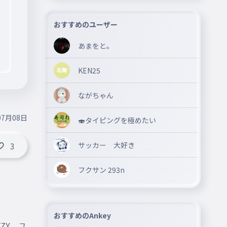
おすすめのユーザー
あまをと。
KEN25
ながちゃん
07月08日
🍣タイピングを極めたい
サッカー 大好き
3
フクサン 293n
おすすめのAnkey
TZY　ユ