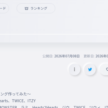
ード
ランキング
公開日:
2026年07月08日
更新日:
2026年
ング作ってみた〜

ts、TWICE、ITZY

STER　ラミ　Hearts2Hearts　ジウ　TWICE　ツウィ　I