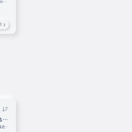
のタ
、BA
 グルー
MON
3
 ツウィ
るな
最近@