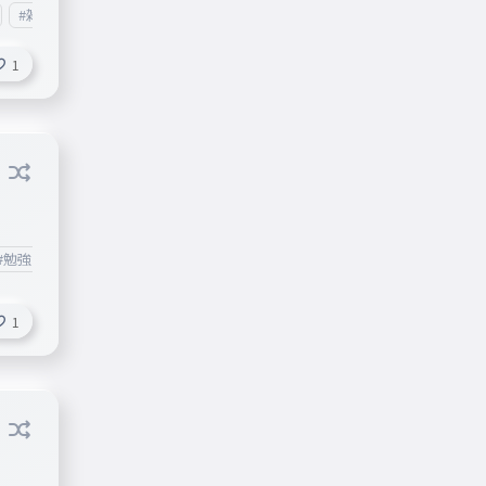
あとカ
#雑学
#エンタメ
#ビジネス
#勉強
#重音テト
#初音ミク
した
ると
1
 何あ
で、
す。す
想等
@tii
#勉強
#ビジネス
#エンタメ
#一般常識
#雑学
#地理
#地
1