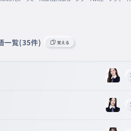
語一覧(35件)
覚える