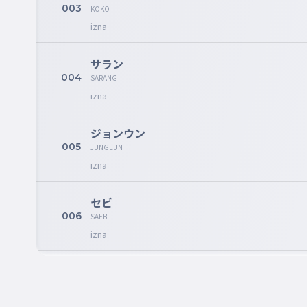
003
KOKO
izna
サラン
004
SARANG
izna
ジョンウン
005
JUNGEUN
izna
セビ
006
SAEBI
izna
ルカ
007
RUKA
BABYMONSRER