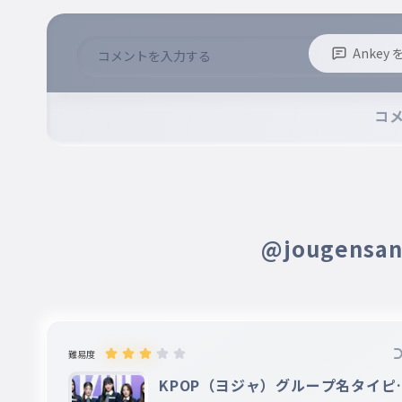
ローラ
012
RORA
BABYMONSTER
Anke
チキータ
※誹謗中傷、不適切なコメントはお控え下さい。
013
※コメントするには、ログインが必要です。
コ
CHIQUITA
BABYMONSTER
カルメン
014
CARMEN
Hearts2Hearts
@jougens
ジウ
015
JIWOO
Hearts2Hearts
難易度
ユハ
KPOP（ヨジャ）グループ名タイピ
016
YUHA