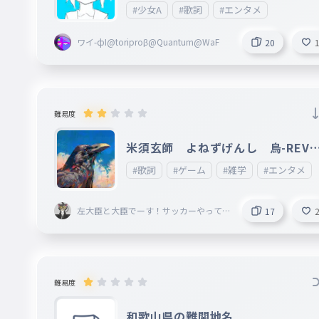
#少女A
#歌詞
#エンタメ
イェオン
021
YE-ON
ワイ-фI@toriproβ@Quantum@WaF
20
Hearts2Hearts
ナヨン
022
NAYEON
難易度
TWICE
米須玄師 よねずげんし 烏-REVE
ジョンヨン
１番だけ
#歌詞
#ゲーム
#雑学
#エンタメ
023
JEONGYEON
TWICE
左大臣と大臣でーす！サッカーやってる
17
男子です！！
モモ
024
MOMO
TWICE
難易度
サナ
和歌山県の難関地名
025
SANA