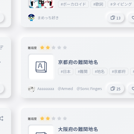
tiikawa_loveが歌うようになってきたので、 
#ボーカロイド
#歌詞
#タイピング
ラオケ🎤もこれ歌ったことあるのでこれにしま
。歌詞が長いので、文字が間違えてしまってい
まめっち好き
1
13
ころが複数あると思います。ご了承ください。
りましたら、情報が入り次第ここに載せますの
ご了承ください。次回は2番目以降を制作しま
ごいと思ったら❤をお願いします。皆様の御感
楽しみに待っております。 妹垢:http://ankey.io/
難易度
kawa_love
N
京都府の難関地名
#日本
#難関
#地名
#京都府
Aaaaaaaa ＠Armeid ＠Sonic Fingers
2
25
難易度
大阪府の難関地名