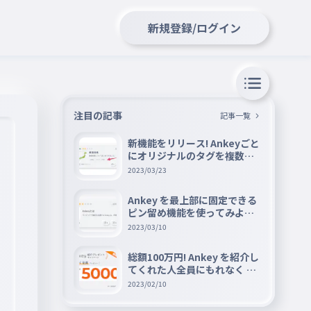
新規登録/ログイン
注目の記事
記事一覧
新機能をリリース! Ankeyごと
にオリジナルのタグを複数設
定できる『タグ機能』を紹介
2023/03/23
Ankey を最上部に固定できる
ピン留め機能を使ってみよう
📌
2023/03/10
総額100万円! Ankey を紹介し
てくれた人全員にもれなく A
mazon ギフト券 5000 円分を
2023/02/10
プレゼントキャンペーン!!