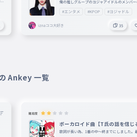
ータイピング
ピン
俺の推しグループのヨジャアイドルのメンバー
YM
イピング作ってみた〜 俺の推しグループ izna
#エンタメ
#KPOP
#ヨジャドル
BYMONSTER、Hearts2Hearts、TWICE、ITZY
プの中での一推しメンバー izna ココ BABY
iznaココ大好き
2
35
STER ラミ Hearts2Hearts ジウ TWICE
ITZY ユナ
 Ankey 一覧
難易度
ボーカロイド曲【T氏の話を信じ
】歌詞1番(中〜終)
歌詞が長い為、1番の中〜終までにしました。