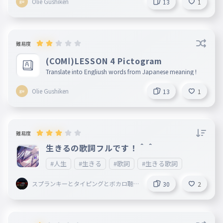
Olie Gushiken
13
1
難易度
(COMⅠ)LESSON 4 Pictogram
Translate into Engliush words from Japanese meaning !
Olie Gushiken
13
1
難易度
生きるの歌詞フルです！＾＾
#人生
#生きる
#歌詞
#生きる歌詞
スプランキーとタイピングとボカロ聴
30
2
いてることしてる謎の小学生