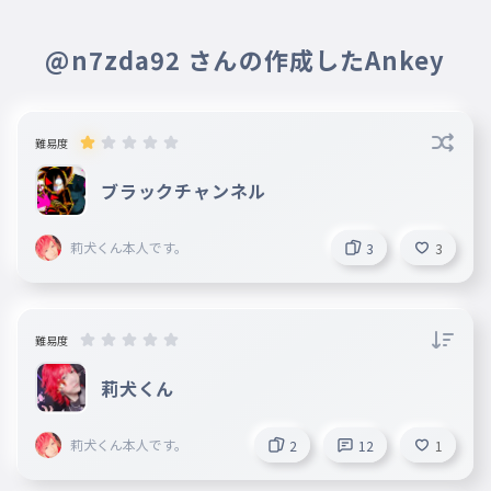
@n7zda92 さんの作成したAnkey
難易度
ブラックチャンネル
莉犬くん本人です。
3
3
難易度
莉犬くん
莉犬くん本人です。
2
12
1