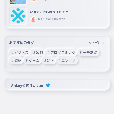
記号の正式名称タイピング
h-zhutian♄🏁@xan
おすすめのタグ
タグ一覧
# ビジネス
# 勉強
# プログラミング
# 一般常識
# 歌詞
# ゲーム
# 雑学
# エンタメ
Ankey公式 Twitter