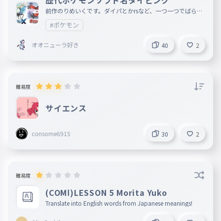
歴代ポケモンソフト名タイピング
前作のりめいくです。ダイパとかrsなど、一つ一つでばらし
ました。とくべつソフト他にあったら教えてください
#ポケモン
オオニューラ好き
40
2
難易度
サイエンス
consome6915
30
2
難易度
(COMⅠ)LESSON 5 Morita Yuko
Translate into English words from Japanese meanings!