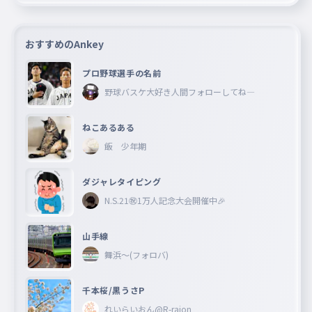
おすすめのAnkey
プロ野球選手の名前
野球バスケ大好き人間フォローしてね―
ねこあるある
飯 少年期
ダジャレタイピング
N.S.21㊗︎1万人記念大会開催中🎉
山手線
舞浜〜(フォロバ)
千本桜/黒うさP
れいらいおん@R-raion