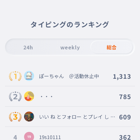
タイピングのランキング
24h
weekly
総合
1,313
ぽーちゃん ＠活動休止中
785
・・・
609
いい ね とフォロー とプレイ し て
くれ たら全部 返す よ
4
362
19s10111