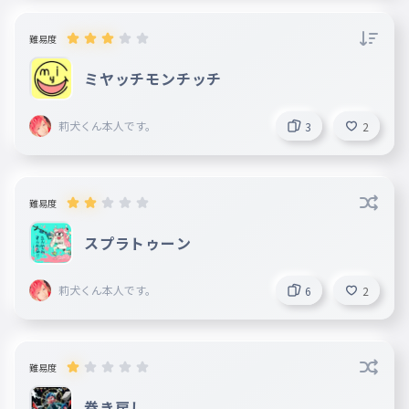
難易度
ミヤッチモンチッチ
莉犬くん本人です。
3
2
難易度
スプラトゥーン
莉犬くん本人です。
6
2
難易度
巻き戻し