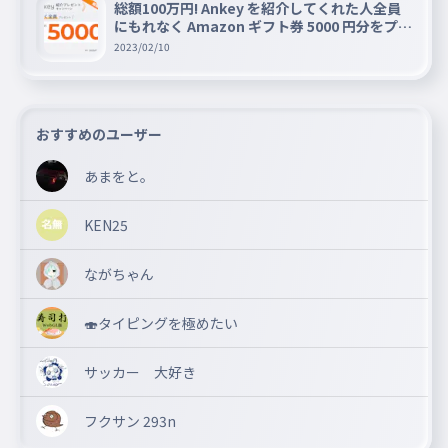
総額100万円! Ankey を紹介してくれた人全員
にもれなく Amazon ギフト券 5000 円分をプレ
ゼントキャンペーン!!
2023/02/10
おすすめのユーザー
あまをと。
KEN25
ながちゃん
🍣タイピングを極めたい
サッカー 大好き
フクサン 293n